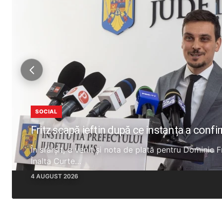
SOCIAL
Fritz scapă ieftin după ce instanța a confi
În sfârșit, a venit și nota de plată pentru Dominic 
Înalta Curte…
4 AUGUST 2026