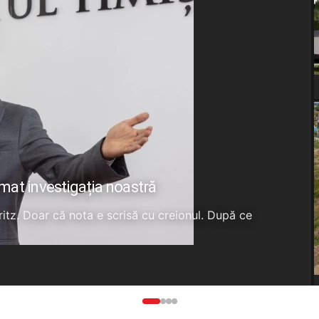
rmat investigația noastră
Fritz. Doar că nota e scrisă cu creionul. După ce