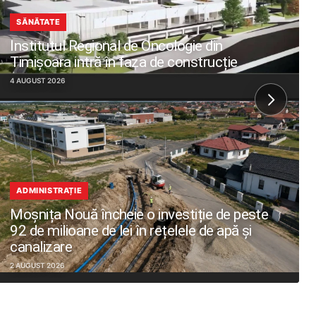
SĂNĂTATE
Institutul Regional de Oncologie din
Timișoara intră în faza de construcție
4 AUGUST 2026
ADMINISTRAȚIE
Moșnița Nouă încheie o investiție de peste
92 de milioane de lei în rețelele de apă și
canalizare
2 AUGUST 2026