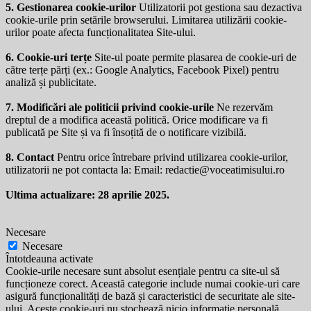
5. Gestionarea cookie-urilor
Utilizatorii pot gestiona sau dezactiva
cookie-urile prin setările browserului. Limitarea utilizării cookie-
urilor poate afecta funcționalitatea Site-ului.
6. Cookie-uri terțe
Site-ul poate permite plasarea de cookie-uri de
către terțe părți (ex.: Google Analytics, Facebook Pixel) pentru
analiză și publicitate.
7. Modificări ale politicii privind cookie-urile
Ne rezervăm
dreptul de a modifica această politică. Orice modificare va fi
publicată pe Site și va fi însoțită de o notificare vizibilă.
8. Contact
Pentru orice întrebare privind utilizarea cookie-urilor,
utilizatorii ne pot contacta la: Email:
redactie@voceatimisului.ro
Ultima actualizare: 28 aprilie 2025.
Necesare
Necesare
Întotdeauna activate
Cookie-urile necesare sunt absolut esențiale pentru ca site-ul să
funcționeze corect. Această categorie include numai cookie-uri care
asigură funcționalități de bază și caracteristici de securitate ale site-
ului. Aceste cookie-uri nu stochează nicio informație personală.