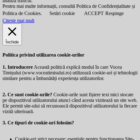
analiza traficul.
Pentru mai multe informații, consultă Politica de Confidențialitate și
Politica de Cookies.
Setări cookie
ACCEPT
Respinge
Citeste mai mult
Închide
Politica privind utilizarea cookie-urilor
1. Introducere
Această politică explică modul în care Vocea
Timișului (
www.voceatimisului.ro
) utilizează cookie-uri și tehnologii
similare pentru a îmbunătăți experiența utilizatorilor.
2. Ce sunt cookie-urile?
Cookie-urile sunt fișiere text mici stocate
pe dispozitivul utilizatorului atunci când acesta vizitează un site web.
Ele permit site-ului să recunoască dispozitivul utilizatorului la fiecare
vizită ulterioară.
3. Ce tipuri de cookie-uri folosim?
Cookie-uri strict necesare: esențiale pentru funcționarea Site-