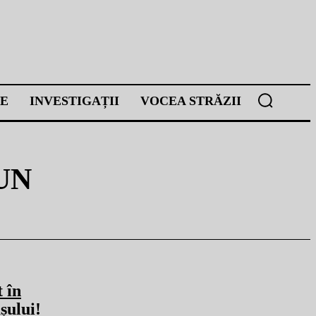
E
INVESTIGAȚII
VOCEA STRĂZII
UN
 în
șului!