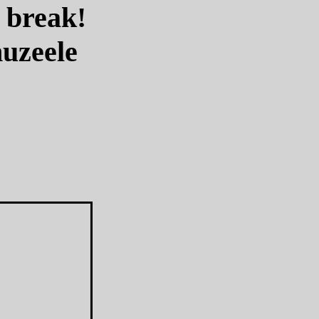
y break!
muzeele