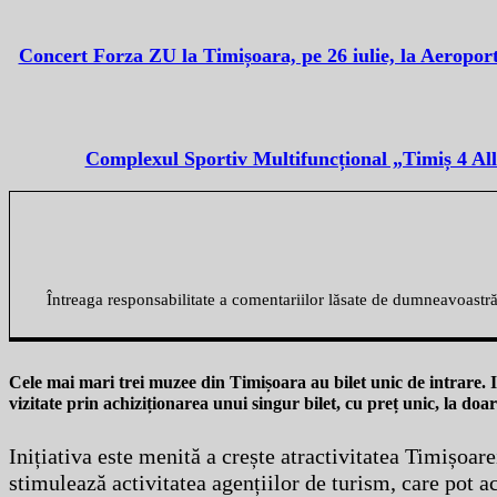
Concert Forza ZU la Timișoara, pe 26 iulie, la Aeroportu
Complexul Sportiv Multifuncțional „Timiș 4 All”, 
Întreaga responsabilitate a comentariilor lăsate de dumneavoastr
Cele mai mari trei muzee din Timișoara au bilet unic de intrare. In
vizitate prin achiziționarea unui singur bilet, cu preț unic, la do
Inițiativa este menită a crește atractivitatea Timișoare
stimulează activitatea agențiilor de turism, care pot a