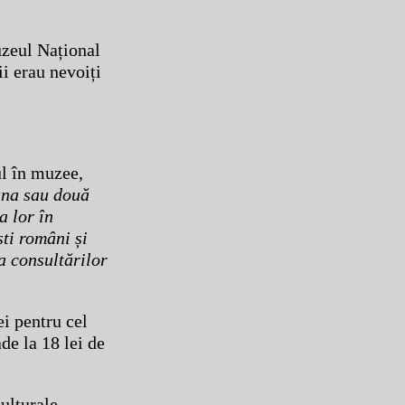
uzeul Național
i erau nevoiți
ul în muzee,
 una sau două
a lor în
ști români și
a consultărilor
ei pentru cel
ade la 18 lei de
culturale