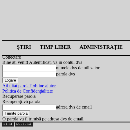
ȘTIRI
TIMP LIBER
ADMINISTRAȚIE
Conectare
Bine ați venit! Autentificați-vă in contul dvs
numele dvs de utilizator
parola dvs
Ați uitat parola? obține ajutor
Politica de Confidențialitate
Recuperare parola
Recuperați-vă parola
adresa dvs de email
O parola va fi trimisă pe adresa dvs de email.
ȘTIRI
CULTURĂ