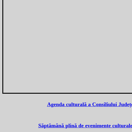
Agenda culturală a Consiliului Jude
Săptămână plină de evenimente culturale î