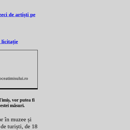
ci de artiști pe
licitație
voceatimisului.ro
Timiș, vor putea fi
cestei măsuri.
lor în muzee și
de turiști, de 18