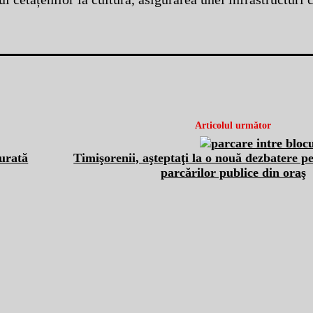
Articolul următor
turată
Timişorenii, aşteptaţi la o nouă dezbatere 
parcărilor publice din oraş