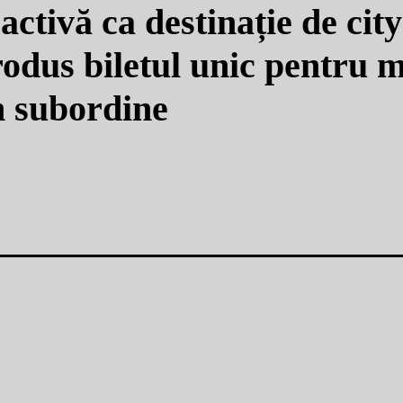
ctivă ca destinație de cit
rodus biletul unic pentru 
n subordine