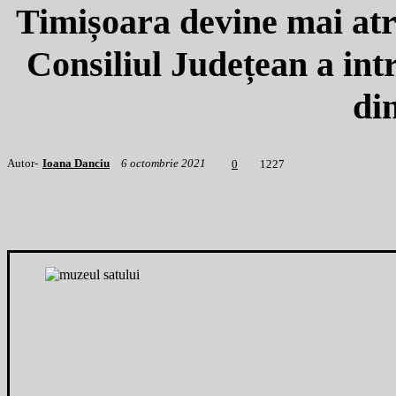
Timișoara devine mai atra
Consiliul Județean a int
di
Autor-
Ioana Danciu
6 octombrie 2021
1
227
0