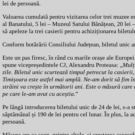
lei de persoană.
Valoarea cumulată pentru vizitarea celor trei muzee er
al Banatului, 5 lei – Muzeul Satului Bănățean, 20 lei –
să apeleze la trei casierii pentru achiziționarea biletu
Conform hotărârii Consiliului Județean, biletul unic ar
Este un pas firesc, în rând cu marile orașe ale Europei
spune vicepreședintele CJ, Alexandru Proteasa: „
Mulți
zile. Biletul unic scurtează timpul petrecut la casierii
Timișoara este astfel mai amplă. Ne-am dorit să fim în
străini va crește în următorii ani. Este o măsură care
pe care le-am avut cu aceștia
.”
Pe lângă introducerea biletului unic de 24 de lei, s-a s
săptămânal și 190 de lei pentru cel lunar. În plus, la a
persoană.
Măsura are ca scop, printre altele, și creșterea accesul