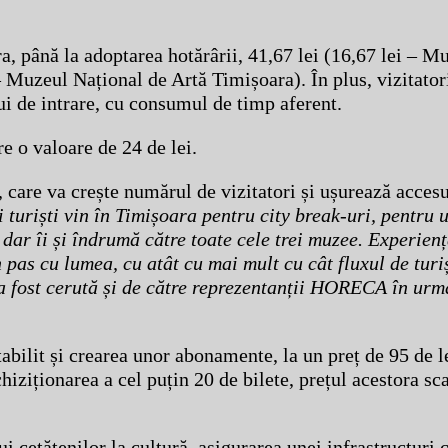
a, până la adoptarea hotărârii, 41,67 lei (16,67 lei – M
 Muzeul Național de Artă Timișoara). În plus, vizitatori
lui de intrare, cu consumul de timp aferent.
e o valoare de 24 de lei.
, care va crește numărul de vizitatori și ușurează acces
 turiști vin în Timișoara pentru city break-uri, pentru
, dar îi și îndrumă către toate cele trei muzee. Experienț
 pas cu lumea, cu atât cu mai mult cu cât fluxul de turi
 a fost cerută și de către reprezentanții HORECA în urm
tabilit și crearea unor abonamente, la un preț de 95 de l
chiziționarea a cel puțin 20 de bilete, prețul acestora sc
ui cetățenilor la cultură, asigurarea unei infrastructuri 