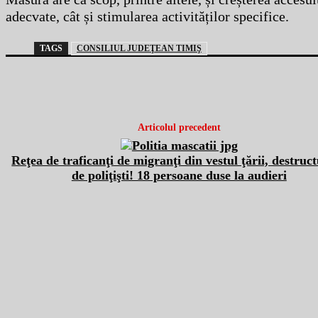
adecvate, cât și stimularea activităților specifice.
TAGS
CONSILIUL JUDEŢEAN TIMIŞ
Articolul precedent
Reţea de traficanţi de migranţi din vestul ţării, destruc
de poliţişti! 18 persoane duse la audieri