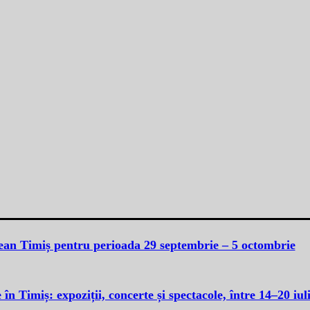
țean Timiș pentru perioada 29 septembrie – 5 octombrie
n Timiș: expoziții, concerte și spectacole, între 14–20 iul