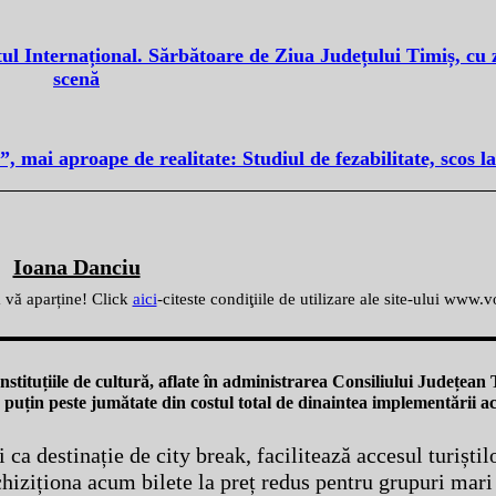
l Internațional. Sărbătoare de Ziua Județului Timiș, cu ze
scenă
mai aproape de realitate: Studiul de fezabilitate, scos la 
Ioana Danciu
ă vă aparține! Click
aici
-citeste condiţiile de utilizare ale site-ului www.
stituțiile de cultură, aflate în administrarea Consiliului Județean 
ar puțin peste jumătate din costul total de dinaintea implementării a
i ca destinație de city break, facilitează accesul turiști
chiziționa acum bilete la preț redus pentru grupuri mari 