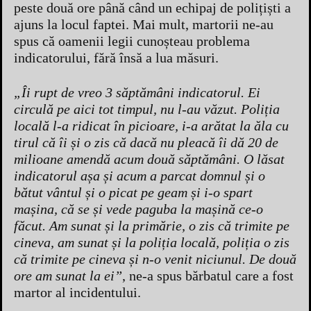
peste două ore până când un echipaj de polițiști a
ajuns la locul faptei. Mai mult, martorii ne-au
spus că oamenii legii cunoșteau problema
indicatorului, fără însă a lua măsuri.
„Îi rupt de vreo 3 săptămâni indicatorul. Ei
circulă pe aici tot timpul, nu l-au văzut. Poliția
locală l-a ridicat în picioare, i-a arătat la ăla cu
tirul că îi și o zis că dacă nu pleacă îi dă 20 de
milioane amendă acum două săptămâni. O lăsat
indicatorul așa și acum a parcat domnul și o
bătut vântul și o picat pe geam și i-o spart
mașina, că se și vede paguba la mașină ce-o
făcut. Am sunat și la primărie, o zis că trimite pe
cineva, am sunat și la poliția locală, poliția o zis
că trimite pe cineva și n-o venit niciunul. De două
ore am sunat la ei”
, ne-a spus bărbatul care a fost
martor al incidentului.