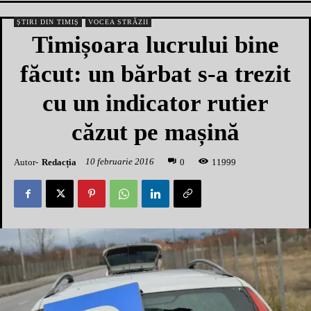
ȘTIRI DIN TIMIȘ
VOCEA STRĂZII
Timișoara lucrului bine
făcut: un bărbat s-a trezit
cu un indicator rutier
căzut pe mașină
10 februarie 2016
Autor-
Redacția
1
1999
0