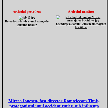
Articolul precedent
Articolul următor
Bursa locurilor de muncă ajunge în
6 tendinţe ale anului 2015 în amenajarea
comuna Boldur
bucătăriei
Mircea Ionescu, fost director Romtelecom Timiș,
protagonistul unui accident rutier, sub influența