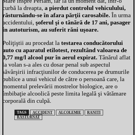
Mare înspre Periam, iar la un moment dat, într-o
curbă la dreapta,
a pierdut controlul vehiculului,
răsturnându-se în afara părţii carosabile.
În urma
accidentului,
şoferul şi o tânără de 17 ani, pasager
în autoturism, au suferit răni uşoare.
Poliţiştii au procedat la
testarea conducătorului
auto cu aparatul etilotest, rezultând valoarea de
0,77 mg/l alcool pur în aerul expirat.
Tânărul aflat
la volan s-a ales cu dosar penal sub aspectul
săvârşirii infracţiunilor de conducerea pe drumurile
publice a unui vehicul de către o persoană care, la
momentul prelevării mostrelor biologice, are o
îmbibaţie alcoolică peste limita legală şi vătămare
corporală din culpă.
TAGS
ACCIDENT
ALCOLEMIE
RANITI
RASTURNAT