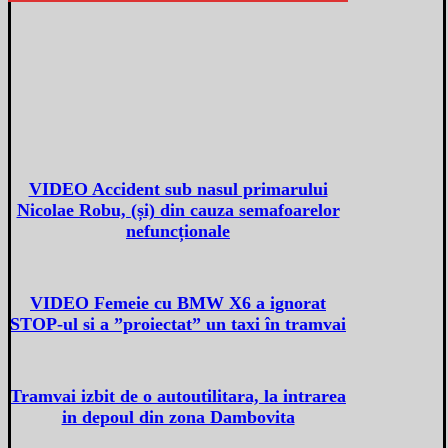
VIDEO Accident sub nasul primarului
Nicolae Robu, (și) din cauza semafoarelor
nefuncționale
VIDEO Femeie cu BMW X6 a ignorat
STOP-ul si a ”proiectat” un taxi în tramvai
Tramvai izbit de o autoutilitara, la intrarea
in depoul din zona Dambovita