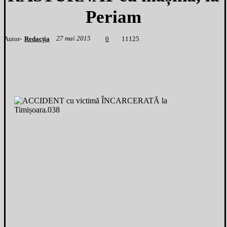
Periam
27 mai 2015
Autor-
Redacția
1
1125
0