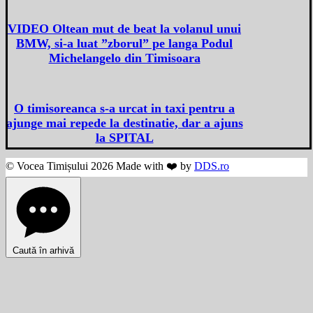
VIDEO Oltean mut de beat la volanul unui
BMW, si-a luat ”zborul” pe langa Podul
Michelangelo din Timisoara
O timisoreanca s-a urcat in taxi pentru a
ajunge mai repede la destinatie, dar a ajuns
la SPITAL
© Vocea Timișului 2026 Made with ❤️ by
DDS.ro
Caută în arhivă