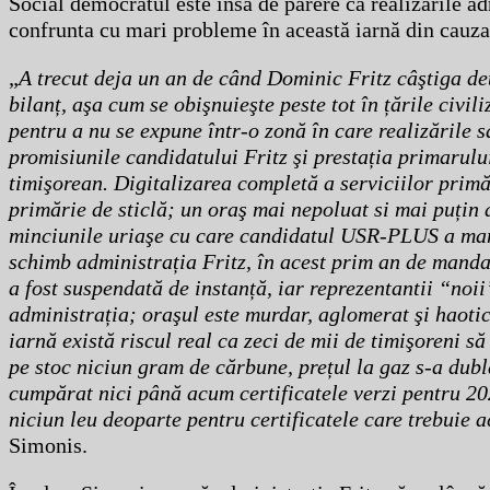
Social democratul este însă de părere că realizările ad
confrunta cu mari probleme în această iarnă din cauza
„
A trecut deja un an de când Dominic Fritz câştiga det
bilanț, aşa cum se obişnuieşte peste tot în țările civi
pentru a nu se expune într-o zonă în care realizările
promisiunile candidatului Fritz şi prestația primarului
timişorean. Digitalizarea completă a serviciilor primă
primărie de sticlă; un oraş mai nepoluat si mai puțin 
minciunile uriaşe cu care candidatul USR-PLUS a mani
schimb administrația Fritz, în acest prim an de manda
a fost suspendată de instanță, iar reprezentantii “noii”
administrația; oraşul este murdar, aglomerat şi haotic
iarnă există riscul real ca zeci de mii de timişoreni s
pe stoc niciun gram de cărbune, prețul la gaz s-a dubla
cumpărat nici până acum certificatele verzi pentru 20
niciun leu deoparte pentru certificatele care trebuie a
Simonis.