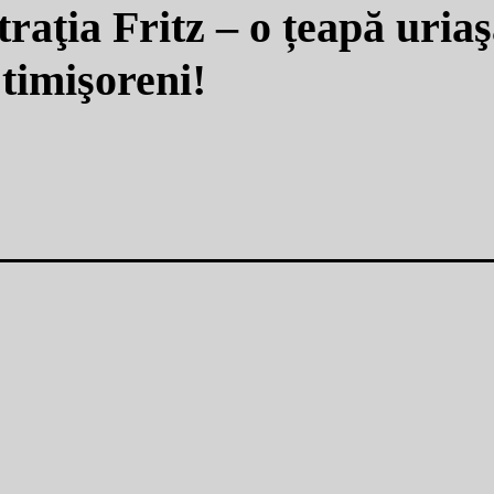
raţia Fritz – o țeapă uriaş
 timişoreni!