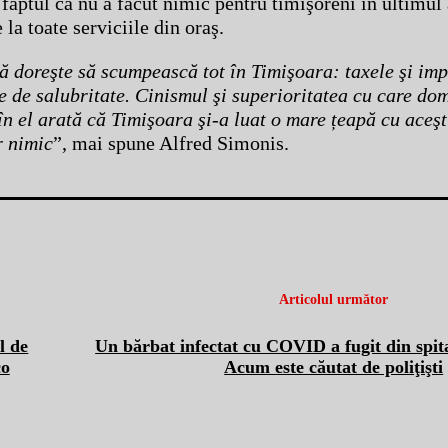
 faptul că nu a făcut nimic pentru timişoreni în ultimul
 la toate serviciile din oraş.
ă doreşte să scumpească tot în Timişoara: taxele şi imp
e de salubritate. Cinismul şi superioritatea cu care dom
 în el arată că Timişoara şi-a luat o mare țeapă cu aceşt
r nimic
”, mai spune Alfred Simonis.
Articolul următor
l de
Un bărbat infectat cu COVID a fugit din spita
co
Acum este căutat de poliţişti