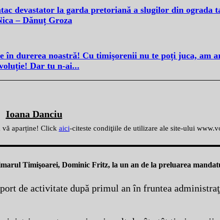
tac devastator la garda pretoriană a slugilor din ograda 
Nica – Dănuț Groza
 în durerea noastră! Cu timişorenii nu te poți juca, am ar
oluție! Dar tu n-ai...
Ioana Danciu
ă vă aparține! Click
aici
-citeste condiţiile de utilizare ale site-ului www.
imarul Timişoarei, Dominic Fritz, la un an de la preluarea mandatu
port de activitate după primul an în fruntea administraţ