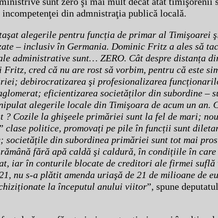
ministrive sunt zero şi mai mult decât atât timişorenii 
 incompetenţei din admnistraţia publică locală.
aşat alegerile pentru funcția de
primar al Timişoarei ş
lizate – inclusiv în Germania. Dominic Fritz a ales să ta
 sale administrative sunt… ZERO. Cât despre distanța di
 Fritz, cred că nu are rost să vorbim, pentru că este sim
riei; debirocratizarea şi profesionalizarea funcționaril
aglomerat; eficientizarea societăților din subordine – s
pulat alegerile locale din Timişoara de acum un an. Ce
t ? Cozile la ghişeele primăriei sunt la fel de mari; n
 clase politice, promovați pe pile în funcții sunt diletan
; societățile din subordinea primăriei sunt tot mai pro
ă rămână fără apă caldă şi caldură, în condițiile în car
t, iar în conturile blocate de creditori ale firmei suflă
21, nu s-a plătit amenda uriaşă de 21 de milioane de eu
chiziționate la începutul anului viitor
”, spune deputatu