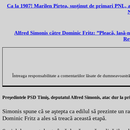
Ca la 1907! Marilen Pirtea, susținut de primari PNL, a
Alfred Simonis către Dominic Fritz: ”Pleacă, lasă-ne
Rev
Întreaga responsabilitate a comentariilor lăsate de dumneavoastr
Preşedintele PSD Timiş, deputatul Alfred Simonis, atac dur la pr
Simonis spune că se aştepta ca edilul să prezinte un ra
Dominic Fritz a ales să treacă această etapă.