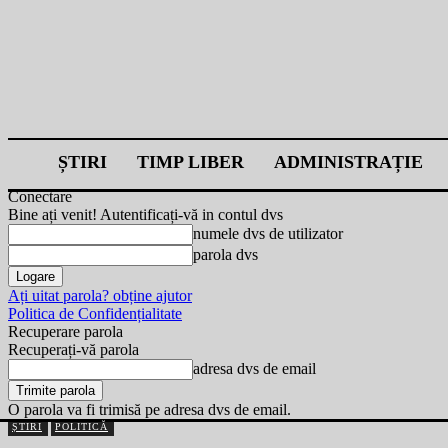
ȘTIRI
TIMP LIBER
ADMINISTRAȚIE
Conectare
Bine ați venit! Autentificați-vă in contul dvs
numele dvs de utilizator
parola dvs
Ați uitat parola? obține ajutor
Politica de Confidențialitate
Recuperare parola
Recuperați-vă parola
adresa dvs de email
O parola va fi trimisă pe adresa dvs de email.
ȘTIRI
POLITICĂ