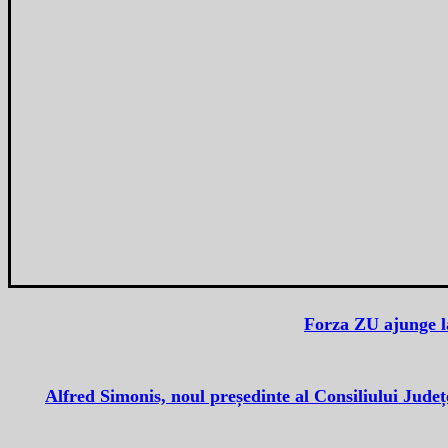
Forza ZU ajunge l
Alfred Simonis, noul președinte al Consiliului Județ