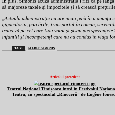
În plus, Simonis acuză administraţia Fritz că pe lângă
să majoreze taxele şi impozitele şi să crească preţurile
„
Actuala administraţie nu are nicio jenă în a anunța c
gigacaloria, parcările, transportul în comun, serviciil
tratează pe cei care l-au votat şi şi-au pus speranțele
infantili şi incompetenți care nu au condus în viaţa lo
TAGS
ALFRED SIMONIS
Articolul precedent
Teatrul Național Timișoara intră în Festivalul Naționa
Teatru, cu spectacolul „Rinocerii” de Eugène Iones