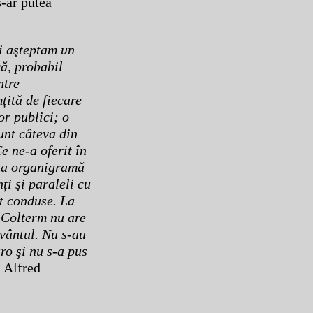
s-ar putea
i aşteptam un
că, probabil
ntre
țită de fiecare
or publici; o
unt câteva din
 ne-a oferit în
oua organigramă
ți şi paraleli cu
st conduse. La
e Colterm nu are
 vântul. Nu s-au
ro şi nu s-a pus
l Alfred