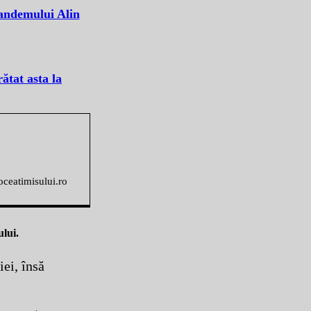
tandemului Alin
ătat asta la
voceatimisului.ro
lui.
iei, însă