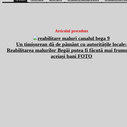
Articolul precedent
Un timişorean dă de pământ cu autorităţile locale:
Reabilitarea malurilor Begăi putea fi făcută mai frum
aceiaşi bani FOTO