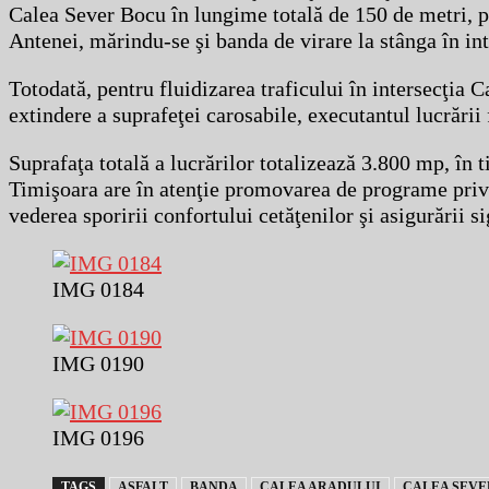
Calea Sever Bocu în lungime totală de 150 de metri, pe
Antenei, mărindu-se şi banda de virare la stânga în int
Totodată, pentru fluidizarea traficului în intersecţia 
extindere a suprafeţei carosabile, executantul lucrării
Suprafaţa totală a lucrărilor totalizează 3.800 mp, în 
Timişoara are în atenţie promovarea de programe privin
vederea sporirii confortului cetăţenilor şi asigurării si
IMG 0184
IMG 0190
IMG 0196
TAGS
ASFALT
BANDA
CALEA ARADULUI
CALEA SEVE