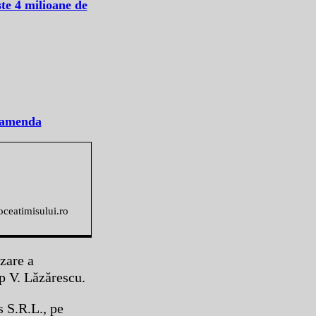
te 4 milioane de
e amenda
voceatimisului.ro
zare a
op V. Lăzărescu.
s S.R.L., pe