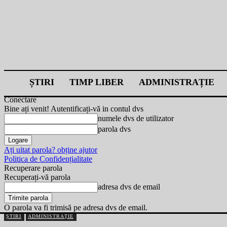
ȘTIRI
TIMP LIBER
ADMINISTRAȚIE
Conectare
Bine ați venit! Autentificați-vă in contul dvs
numele dvs de utilizator
parola dvs
Ați uitat parola? obține ajutor
Politica de Confidențialitate
Recuperare parola
Recuperați-vă parola
adresa dvs de email
O parola va fi trimisă pe adresa dvs de email.
ȘTIRI
ADMINISTRAȚIE