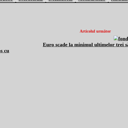
Articolul următor
Euro scade la minimul ultimelor trei 
os cu