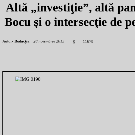
Altă „investiţie”, altă p
Bocu şi o intersecţie de 
Autor-
Redacția
28 noiembrie 2013
1
1679
0