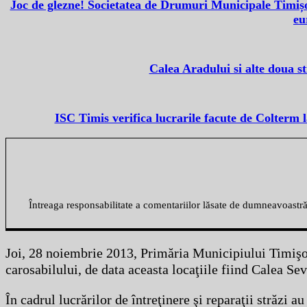
Joc de glezne! Societatea de Drumuri Municipale Timișo
eu
Calea Aradului si alte doua s
ISC Timis verifica lucrarile facute de Colterm
Întreaga responsabilitate a comentariilor lăsate de dumneavoastr
Joi, 28 noiembrie 2013, Primăria Municipiului Timişoa
carosabilului, de data aceasta locaţiile fiind Calea Se
În cadrul lucrărilor de întreţinere şi reparaţii străzi a