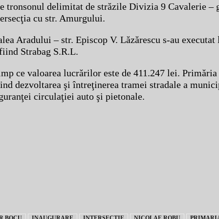
 tronsonul delimitat de străzile Divizia 9 Cavalerie – g
ersecţia cu str. Amurgului.
Calea Aradului – str. Episcop V. Lăzărescu s-au executat 
 fiind Strabag S.R.L.
timp ce valoarea lucrărilor este de 411.247 lei. Primări
d dezvoltarea şi întreţinerea tramei stradale a municip
guranţei circulaţiei auto şi pietonale.
R BOCU
INAUGURARE
INTERSECTIE
NICOLAE ROBU
PRIMARI