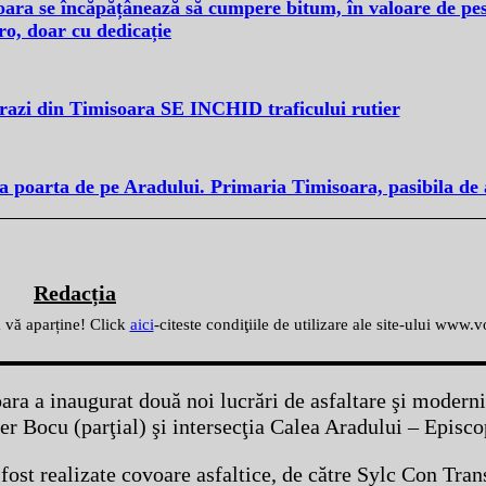
ara se încăpățânează să cumpere bitum, în valoare de pes
ro, doar cu dedicație
trazi din Timisoara SE INCHID traficului rutier
 la poarta de pe Aradului. Primaria Timisoara, pasibila d
Redacția
ă vă aparține! Click
aici
-citeste condiţiile de utilizare ale site-ului www.
ra a inaugurat două noi lucrări de asfaltare şi moderni
ver Bocu (parţial) şi intersecţia Calea Aradului – Episc
u fost realizate covoare asfaltice, de către Sylc Con Tran