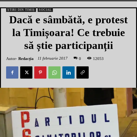
ȘTIRI DIN TIMIȘ
SOCIAL
Dacă e sâmbătă, e protest
la Timișoara! Ce trebuie
să știe participanții
11 februarie 2017
Autor-
Redacția
1
2053
0