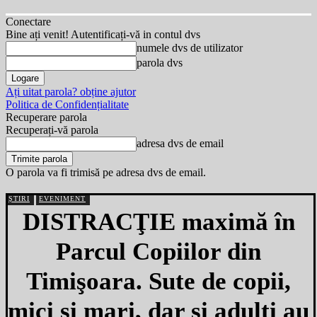
Conectare
Bine ați venit! Autentificați-vă in contul dvs
numele dvs de utilizator
parola dvs
Ați uitat parola? obține ajutor
Politica de Confidențialitate
Recuperare parola
Recuperați-vă parola
adresa dvs de email
O parola va fi trimisă pe adresa dvs de email.
ȘTIRI
EVENIMENT
DISTRACŢIE maximă în
Parcul Copiilor din
Timişoara. Sute de copii,
mici şi mari, dar şi adulţi au