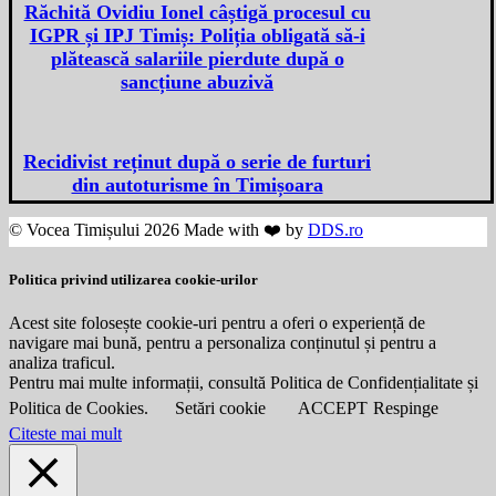
Răchită Ovidiu Ionel câștigă procesul cu
IGPR și IPJ Timiș: Poliția obligată să-i
plătească salariile pierdute după o
sancțiune abuzivă
Recidivist reținut după o serie de furturi
din autoturisme în Timișoara
© Vocea Timișului 2026 Made with ❤️ by
DDS.ro
Politica privind utilizarea cookie-urilor
Acest site folosește cookie-uri pentru a oferi o experiență de
navigare mai bună, pentru a personaliza conținutul și pentru a
analiza traficul.
Pentru mai multe informații, consultă Politica de Confidențialitate și
Politica de Cookies.
Setări cookie
ACCEPT
Respinge
Citeste mai mult