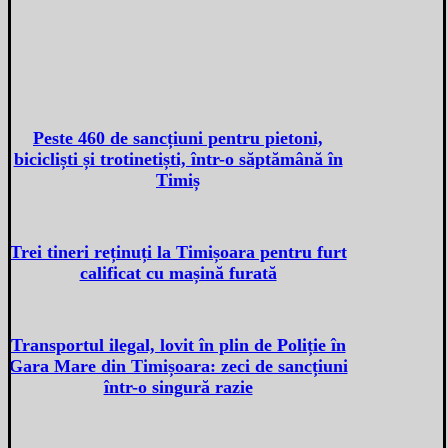
Peste 460 de sancțiuni pentru pietoni,
bicicliști și trotinetiști, într-o săptămână în
Timiș
Trei tineri reținuți la Timișoara pentru furt
calificat cu mașină furată
Transportul ilegal, lovit în plin de Poliție în
Gara Mare din Timișoara: zeci de sancțiuni
într-o singură razie