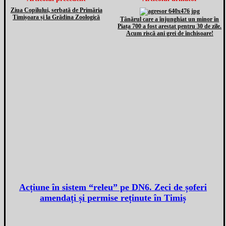
Ziua Copilului, serbată de Primăria
Timișoara și la Grădina Zoologică
Tânărul care a înjunghiat un minor în
Piața 700 a fost arestat pentru 30 de zile.
Acum riscă ani grei de închisoare!
Acțiune în sistem “releu” pe DN6. Zeci de șoferi
amendați și permise reținute în Timiș