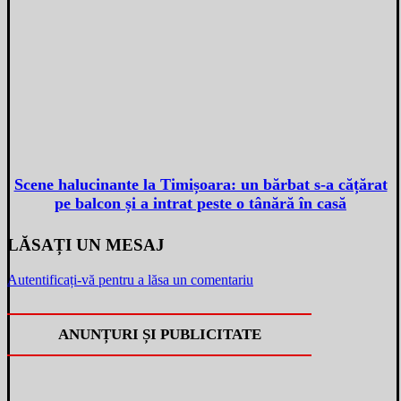
Scene halucinante la Timișoara: un bărbat s-a cățărat
pe balcon și a intrat peste o tânără în casă
LĂSAȚI UN MESAJ
Autentificați-vă pentru a lăsa un comentariu
ANUNȚURI ȘI PUBLICITATE