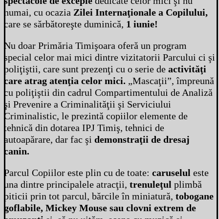
spectacole de excepie
dedicate celor mici şi nu
numai, cu ocazia
Zilei Internaţionale a Copilului,
care se sărbătoreşte duminică,
1 iunie!
Nu doar Primăria Timişoara oferă un program
special celor mai mici dintre vizitatorii Parcului ci şi
poliţiştii, care sunt prezenţi cu o serie de
activităţi
care atrag atenţia celor mici.
„Mascaţii”, împreună
cu poliţiştii din cadrul Compartimentului de Analiză
şi Prevenire a Criminalităţii şi Serviciului
Criminalistic, le prezintă copiilor elemente de
tehnică din dotarea IPJ Timiş, tehnici de
autoapărare, dar fac şi
demonstraţii de dresaj
canin.
Parcul Copiilor este plin cu de toate:
caruselul
este
una dintre principalele atracţii,
trenuleţul
plimbă
piticii prin tot parcul, bărcile în miniatură,
tobogane
goflabile, Mickey Mouse sau clovni extrem de