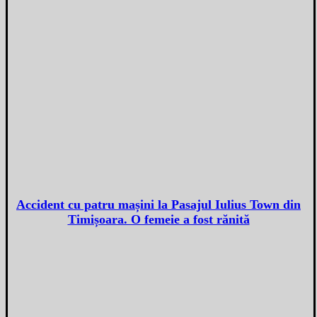
Accident cu patru mașini la Pasajul Iulius Town din
Timișoara. O femeie a fost rănită