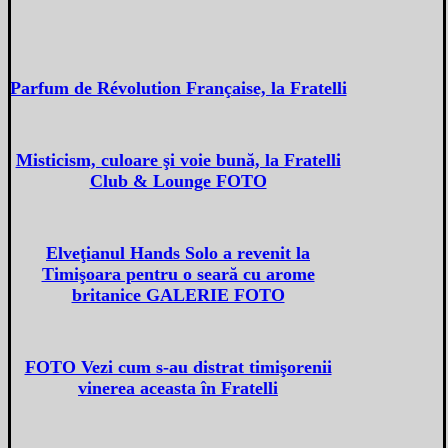
Parfum de Révolution Française, la Fratelli
Misticism, culoare şi voie bună, la Fratelli
Club & Lounge FOTO
Elveţianul Hands Solo a revenit la
Timişoara pentru o seară cu arome
britanice GALERIE FOTO
FOTO Vezi cum s-au distrat timişorenii
vinerea aceasta în Fratelli