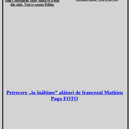
Sălii Constantin Jude, după ce a ieşit
din club. Vezi ce spune Poliţia
Petrecere „la înălţime” alături de francezul Mathieu
Paga FOTO