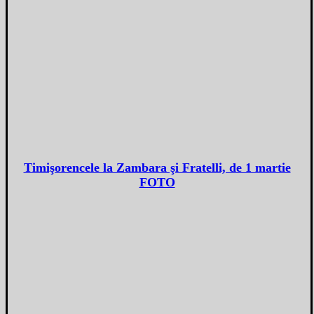
Timişorencele la Zambara şi Fratelli, de 1 martie
FOTO