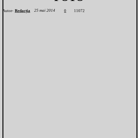
25 mai 2014
Autor-
Redacția
1
1072
0