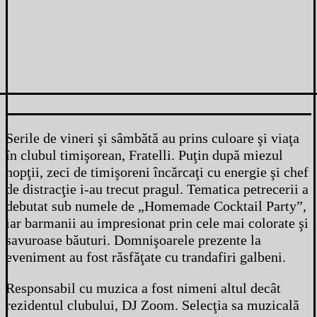
Serile de vineri şi sâmbătă au prins culoare şi viaţa
în clubul timişorean, Fratelli. Puţin după miezul
nopţii, zeci de timişoreni încărcaţi cu energie şi chef
de distracţie i-au trecut pragul. Tematica petrecerii a
debutat sub numele de „Homemade Cocktail Party”,
iar barmanii au impresionat prin cele mai colorate şi
savuroase băuturi. Domnişoarele prezente la
eveniment au fost răsfăţate cu trandafiri galbeni.
Responsabil cu muzica a fost nimeni altul decât
rezidentul clubului, DJ Zoom. Selecţia sa muzicală