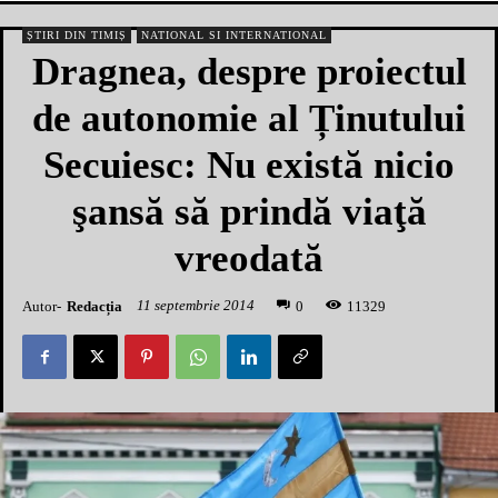
ȘTIRI DIN TIMIȘ
NATIONAL SI INTERNATIONAL
Dragnea, despre proiectul
de autonomie al Ținutului
Secuiesc: Nu există nicio
şansă să prindă viaţă
vreodată
11 septembrie 2014
Autor-
Redacția
1
1329
0