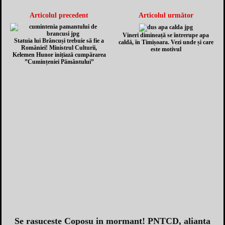
Articolul precedent
Articolul următor
Vineri dimineață se întrerupe apa
Statuia lui Brâncuși trebuie să fie a
caldă, în Timișoara. Vezi unde și care
României! Ministrul Culturii,
este motivul
Kelemen Hunor inițiază cumpărarea
”Cumințeniei Pământului”
Se rasuceste Coposu in mormant! PNTCD, alianta