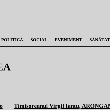
POLITICĂ
SOCIAL
EVENIMENT
SĂNĂTAT
EA
io
Timisoreanul Virgil Iantu, ARONGA