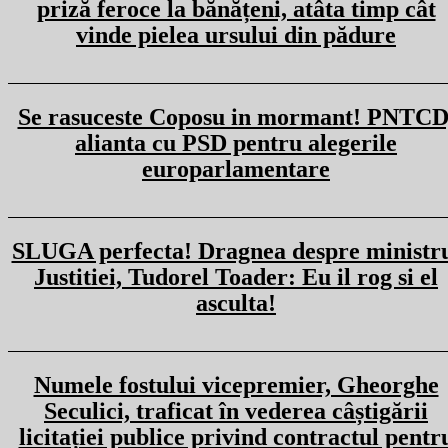
priză feroce la bănățeni, atâta timp cât
vinde pielea ursului din pădure
Se rasuceste Coposu in mormant! PNTCD
alianta cu PSD pentru alegerile
europarlamentare
SLUGA perfecta! Dragnea despre ministr
Justitiei, Tudorel Toader: Eu il rog si el
asculta!
Numele fostului vicepremier, Gheorghe
Seculici, traficat în vederea câștigării
licitației publice privind contractul pentr