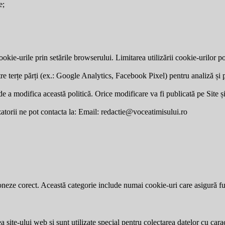
e;
okie-urile prin setările browserului. Limitarea utilizării cookie-urilor po
re terțe părți (ex.: Google Analytics, Facebook Pixel) pentru analiză și p
a modifica această politică. Orice modificare va fi publicată pe Site și v
zatorii ne pot contacta la: Email:
redactie@voceatimisului.ro
neze corect. Această categorie include numai cookie-uri care asigură funcț
site-ului web și sunt utilizate special pentru colectarea datelor cu carac