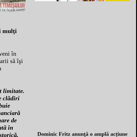
i mulţi
veni în
rii să îşi
n
t limitate.
 clădiri
ebuie
inanciară
mare de
ată în
Dominic Fritz anunţă o amplă acțiune
storică,