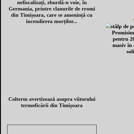
nefiscalizați, zburdă-n voie, în
Germania, printre clanurile de rromi
din Timișoara, care se amenință cu
incendierea morților...
Promisiu
pentru 20
masiv în 
sol
Colterm avertizează asupra viitorului
termoficării din Timișoara