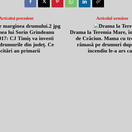
Articolul precedent
Articolul următor
nea lui Sorin Grindeanu
Drama la Teremia Mare, în
17: CJ Timiş va investi
de Crăciun. Mama cu tre
drumurile din judeţ. Ce
rămasă pe drumuri dup
icitări au primarii
incendiu le-a ars c