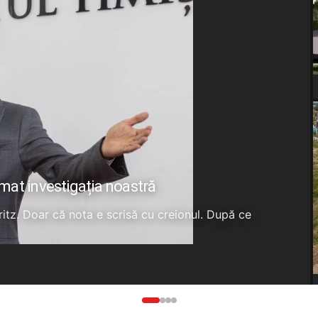
rmat investigația noastră
Fritz. Doar că nota e scrisă cu creionul. După ce