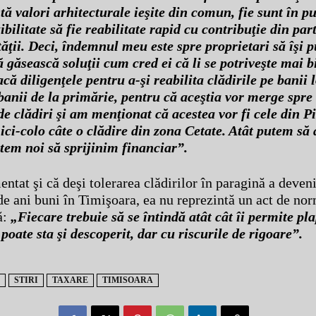
ntă valori arhitecturale ieşite din comun, fie sunt în p
bilitate să fie reabilitate rapid cu contribuţie din par
ăţii. Deci, îndemnul meu este spre proprietari să îşi 
ă găsească soluţii cum cred ei că li se potriveşte mai b
că diligenţele pentru a-şi reabilita clădirile pe banii 
banii de la primărie, pentru că aceştia vor merge spr
de clădiri şi am menţionat că acestea vor fi cele din P
i ici-colo câte o clădire din zona Cetate. Atât putem s
utem noi să sprijinim financiar”.
ntat şi că deşi tolerarea clădirilor în paragină a deveni
de ani buni în Timişoara, ea nu reprezintă un act de nor
ă:
„Fiecare trebuie să se întindă atât cât îi permite p
poate sta şi descoperit, dar cu riscurile de rigoare”.
STIRI
TAXARE
TIMISOARA