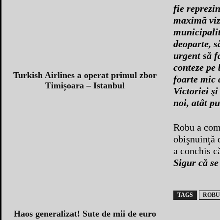
fie reprezi
maximă vizi
municipalit
deoparte, s
urgent să fa
conteze pe 
Turkish Airlines a operat primul zbor
foarte mic 
Timișoara – Istanbul
Victoriei ş
noi, atât p
Robu a come
obişnuinţă 
a conchis c
Sigur că se 
TAGS
ROBU
Haos generalizat! Sute de mii de euro