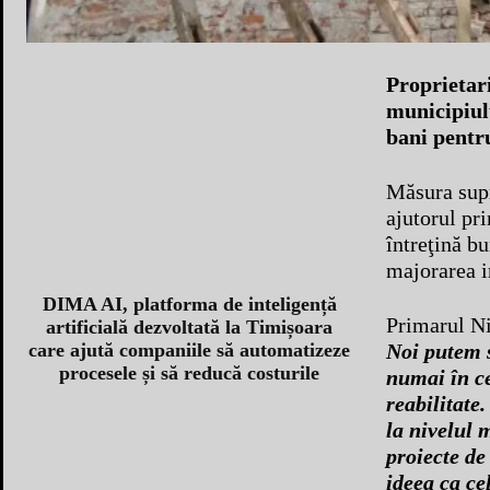
Proprietari
municipiul
bani pentru
Măsura supr
ajutorul pri
întreţină bu
majorarea i
DIMA AI, platforma de inteligență
Primarul Ni
artificială dezvoltată la Timișoara
Noi putem s
care ajută companiile să automatizeze
procesele și să reducă costurile
numai în ce
reabilitate
la nivelul 
proiecte de
ideea ca ce