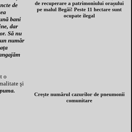
de recuperare a patrimoniului orașului
uncte de
pe malul Begăi! Peste 11 hectare sunt
tea
ocupate ilegal
pună bani
ine, dar
lor. Să nu
e un număr
iaţa
ă angajăm
t o
malitate şi
lapuma.
Crește numărul cazurilor de pneumonii
comunitare