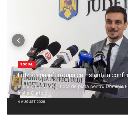
SOCIAL
Fritz scapă ieftin după ce instanța a confi
În sfârșit, a venit și nota de plată pentru Dominic 
Înalta Curte…
4 AUGUST 2026