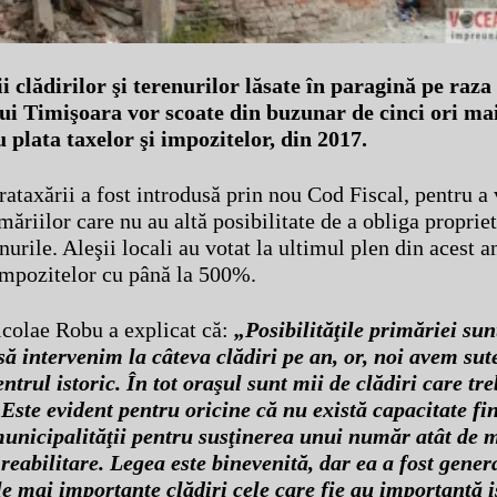
i clădirilor şi terenurilor lăsate în paragină pe raza
ui Timişoara vor scoate din buzunar de cinci ori ma
 plata taxelor şi impozitelor, din 2017.
ataxării a fost introdusă prin nou Cod Fiscal, pentru a 
măriilor care nu au altă posibilitate de a obliga proprieta
nurile. Aleşii locali au votat la ultimul plen din acest a
mpozitelor cu până la 500%.
colae Robu a explicat că:
„Posibilităţile primăriei sun
ă intervenim la câteva clădiri pe an, or, noi avem sute
ntrul istoric. În tot oraşul sunt mii de clădiri care tr
. Este evident pentru oricine că nu există capacitate f
municipalităţii pentru susţinerea unui număr atât de 
 reabilitare. Legea este binevenită, dar ea a fost gener
le mai importante clădiri cele care fie au importanţă i