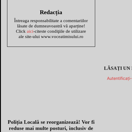
Redacția
Întreaga responsabilitate a comentariilor
lăsate de dumneavoastră vă aparține!
Click
aici
-citeste condiţiile de utilizare
ale site-ului www.voceatimisului.ro
LĂSAȚI UN
Autentificați
Poliția Locală se reorganizează! Vor fi
reduse mai multe posturi, inclusiv de