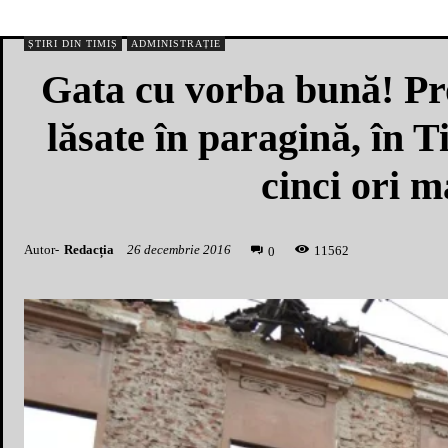
ȘTIRI DIN TIMIȘ
ADMINISTRAȚIE
Gata cu vorba bună! Prop
lăsate în paragină, în T
cinci ori m
Autor-
Redacția
26 decembrie 2016
1
1562
0