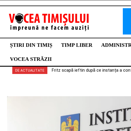
ȘTIRI DIN TIMIȘ
TIMP LIBER
ADMINIST
VOCEA STRĂZII
Fritz scapă ieftin după ce instanța a con
DE ACTUALITATE