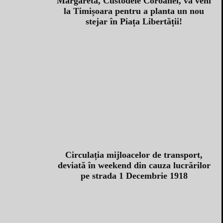
Margareta, Custodele Coroanei, va veni
la Timișoara pentru a planta un nou
stejar în Piața Libertății!
Circulația mijloacelor de transport,
deviată în weekend din cauza lucrărilor
pe strada 1 Decembrie 1918