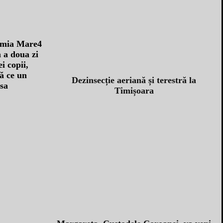
 a doua zi
i copii,
ă ce un
Dezinsecție aeriană și terestră la
asa
Timișoara