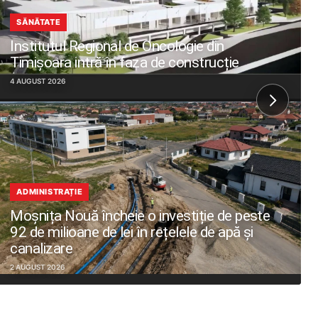
SĂNĂTATE
Institutul Regional de Oncologie din
Timișoara intră în faza de construcție
4 AUGUST 2026
ADMINISTRAȚIE
Moșnița Nouă încheie o investiție de peste
92 de milioane de lei în rețelele de apă și
canalizare
2 AUGUST 2026