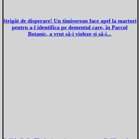
Strigăt de disperare! Un timișorean face apel la martori
pentru a-l identifica pe dementul care, în Parcul
Botanic, a vrut să-i violeze și să-i...