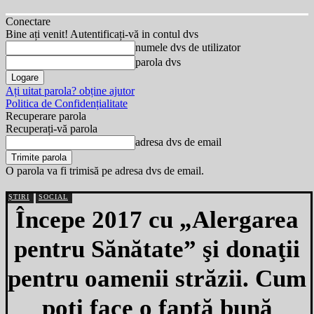
Conectare
Bine ați venit! Autentificați-vă in contul dvs
numele dvs de utilizator
parola dvs
Ați uitat parola? obține ajutor
Politica de Confidențialitate
Recuperare parola
Recuperați-vă parola
adresa dvs de email
O parola va fi trimisă pe adresa dvs de email.
ȘTIRI
SOCIAL
Începe 2017 cu „Alergarea
pentru Sănătate” şi donaţii
pentru oamenii străzii. Cum
poţi face o faptă bună