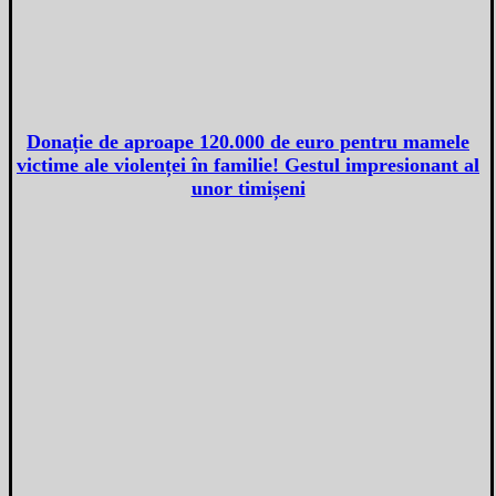
Donație de aproape 120.000 de euro pentru mamele
victime ale violenței în familie! Gestul impresionant al
unor timișeni