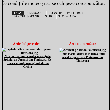
de condițiile meteo și să se echipeze corespunzător.
TAGS
ALERGARE
DONATIE
FAPTE BUNE
PARCUL BOTANIC
STIRI
TIMISOARA
Articolul precedent
Articolul următor
Două maşini distruse în urma unui
2017, sub semnul marilor investiţii la
accident pe strada Pestalozzi din
Spitalul de Urgenţă din Timişoara. Ce
Timişoara
proiecte anunţă managerul Marius
Craina