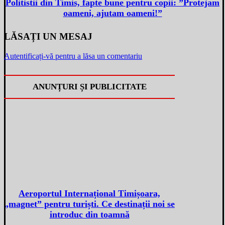
Politistii din Timis, fapte bune pentru copii: ”Protejam
oameni, ajutam oameni!”
LĂSAȚI UN MESAJ
Autentificați-vă pentru a lăsa un comentariu
ANUNȚURI ȘI PUBLICITATE
Aeroportul Internațional Timișoara,
„magnet” pentru turiști. Ce destinații noi se
introduc din toamnă