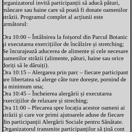
organizatorul invită participanții să aducă pături,
mâncare sau haine care să poată fi donate oamenilor
străzii. Programul complet al acțiunii este
următorul:
Ora 10:00 – Întâlnirea la foișorul din Parcul Botanic
și executarea exercițiilor de încălzire și stretching;
Se încurajează aducerea de alimente și cele necesare
oamenilor străzii (alimente, pături, haine sau orice
doriți să le dăruiți).
Ora 10:15 – Alergarea prin parc – fiecare participant
are libertatea să alerge câte ture dorește, pornind de
la minimum una;
Ora 10:45 – Încheierea alergării și executarea
exercițiilor de relaxare și streching;
Ora 11:00 – Plecarea spre locația acestor oameni ai
străzii şi care vor primi ajutoarele aduse de fiecare
din participanții Alergării Sociale pentru Sănătate.
Organizatorul transmite participanților să țină cont