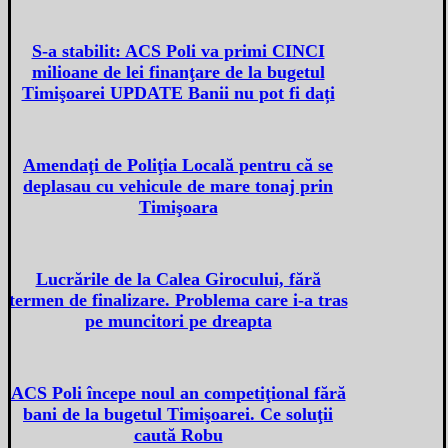
S-a stabilit: ACS Poli va primi CINCI
milioane de lei finanţare de la bugetul
Timişoarei UPDATE Banii nu pot fi dați
Amendaţi de Poliţia Locală pentru că se
deplasau cu vehicule de mare tonaj prin
Timişoara
Lucrările de la Calea Girocului, fără
termen de finalizare. Problema care i-a tras
pe muncitori pe dreapta
ACS Poli începe noul an competiţional fără
bani de la bugetul Timişoarei. Ce soluţii
caută Robu