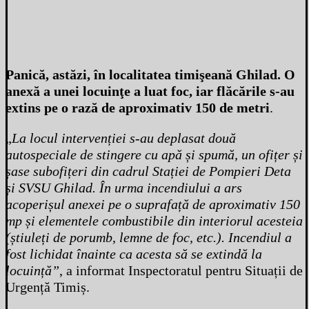
Panică, astăzi, în localitatea timişeană Ghilad. O
anexă a unei locuinţe a luat foc, iar flăcările s-au
extins pe o rază de aproximativ 150 de metri
.
„
La locul intervenției s-au deplasat două
autospeciale de stingere cu apă și spumă, un ofițer și
șase subofițeri din cadrul Stației de Pompieri Deta
și SVSU Ghilad. În urma incendiului a ars
acoperișul anexei pe o suprafață de aproximativ 150
mp și elementele combustibile din interiorul acesteia
(știuleți de porumb, lemne de foc, etc.). Incendiul a
fost lichidat înainte ca acesta să se extindă la
locuință”
, a informat Inspectoratul pentru Situații de
Urgență Timiș.