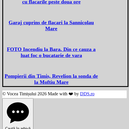
cu flacarile peste doua ore
Garaj cuprins de flacari la Sannicolau
Mare
FOTO Incendiu la Bara. Din ce cauza a
luat foc o bucatarie de vara
Pompierii din Timis, Revelion la sonda de
la Moftiu Mare
© Vocea Timișului 2026 Made with ❤️ by
DDS.ro
Caută în arhivă