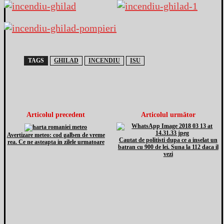
TAGS
GHILAD
INCENDIU
ISU
Articolul precedent
Articolul următor
Avertizare meteo: cod galben de vreme
Cautat de politisti dupa ce a inselat un
rea. Ce ne asteapta in zilele urmatoare
batran cu 900 de lei. Suna la 112 daca il
vezi