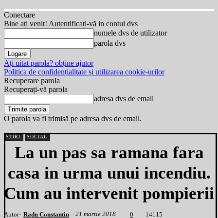
Conectare
Bine ați venit! Autentificați-vă in contul dvs
numele dvs de utilizator
parola dvs
Ați uitat parola? obține ajutor
Politica de confidențialitate și utilizarea cookie-urilor
Recuperare parola
Recuperați-vă parola
adresa dvs de email
O parola va fi trimisă pe adresa dvs de email.
ȘTIRI
SOCIAL
La un pas sa ramana fara
casa in urma unui incendiu.
Cum au intervenit pompierii
21 martie 2018
Autor-
Radu Constantin
1
4115
0