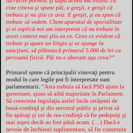
lucrurile pornesc şi după aceea mă trezesc că
cine cineva şi spune păi, a greşit, e greşit că
trebuia şi nu ştiu ce aviz. E greşit, şi eu spun că
trebuie să vedem. Chem aparatul de specialitate
şi ei explică noi am interpretat că nu trebuie în
acest context mai ştiu eu ce. Ceea ce evident că
trebuie şi apare un litigiu şi se ajunge la
sancţiuni, să plătească primarul 5.000 de lei ca
persoană fizică. Păi nu e aberant aşa ceva?”
Primarul spune că principalii vinovaţi pentru
modul în care legile pot fi interpretate sunt
parlamentarii.
”Asta trebuia să facă PSD ajuns la
guvernare, ajuns să aibă majoritate în Parlament.
Să corecteze legislaţia astfel încât cetăţenii de
bună-credinţă şi din sectorul public şi privat să
fie apăraţi şi cei de rea-credinţă să fie pedepsiţi şi
mai aspru decât au fost până acum. (…) Dacă e
nevoie de închisori suplimentare, să fie construite