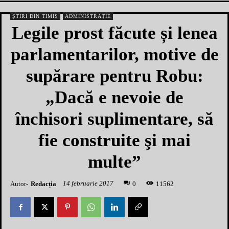
ȘTIRI DIN TIMIȘ
ADMINISTRAȚIE
Legile prost făcute și lenea
parlamentarilor, motive de
supărare pentru Robu:
„Dacă e nevoie de
închisori suplimentare, să
fie construite şi mai
multe”
14 februarie 2017
Autor-
Redacția
1
1562
0