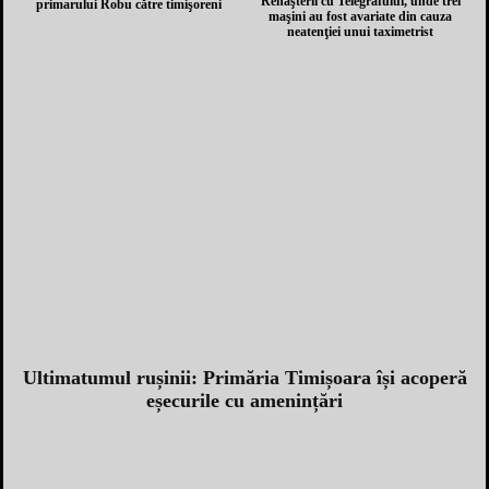
Renaşterii cu Telegrafului, unde trei
primarului Robu către timişoreni
maşini au fost avariate din cauza
neatenţiei unui taximetrist
Ultimatumul rușinii: Primăria Timișoara își acoperă
eșecurile cu amenințări