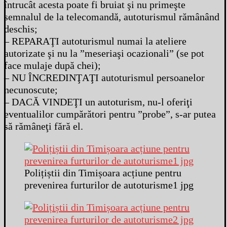
întrucât acesta poate fi bruiat şi nu primeşte
semnalul de la telecomandă, autoturismul rămânând
deschis;
– REPARAŢI autoturismul numai la ateliere
autorizate şi nu la ”meseriaşi ocazionali” (se pot
face mulaje după chei);
– NU ÎNCREDINŢAŢI autoturismul persoanelor
necunoscute;
– DACĂ VINDEŢI un autoturism, nu-l oferiţi
eventualilor cumpărători pentru ”probe”, s-ar putea
să rămâneţi fără el.
Polițiștii din Timișoara acțiune pentru
prevenirea furturilor de autoturisme1 jpg