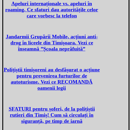
Apeluri internaționale vs. apeluri în
roaming. Ce sfaturi dau autoritățile celor
care vorbesc la telefon
Jandarmii Grupării Mobile, acţiuni anti-
drog în liceele din Timişoara. Vezi ce
înseamnă ”Școala neprăfuită”
Polițiștii timișoreni au desfășurat o acțiune
pentru prevenirea furturilor de
autoturisme. Vezi ce RECOMANDĂ
oamenii legii
SFATURI pentru șoferi, de la polițiștii
rutieri din Timiș! Cum să circulați în
siguranță, pe timp de iarnă