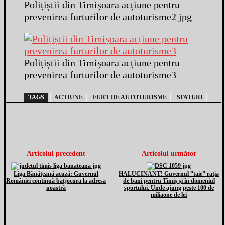
Polițiștii din Timișoara acțiune pentru
prevenirea furturilor de autoturisme2 jpg
Polițiștii din Timișoara acțiune pentru
prevenirea furturilor de autoturisme3
TAGS
ACTIUNE
FURT DE AUTOTURISME
SFATURI
Articolul precedent
Articolul următor
Liga Bănățeană acuză: Guvernul
HALUCINANT! Guvernul ”taie” rația
României continuă batjocura la adresa
de bani pentru Timiș și în domeniul
noastră
sportului. Unde ajung peste 100 de
miliaone de lei