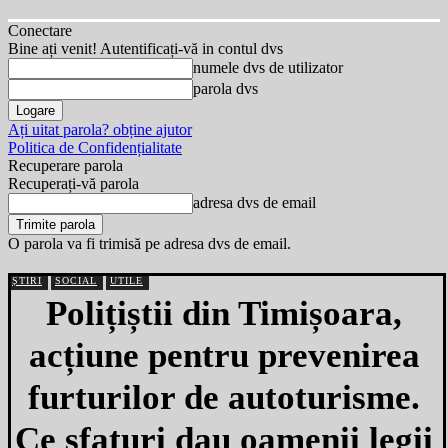
Conectare
Bine ați venit! Autentificați-vă in contul dvs
numele dvs de utilizator
parola dvs
Ați uitat parola? obține ajutor
Politica de Confidențialitate
Recuperare parola
Recuperați-vă parola
adresa dvs de email
O parola va fi trimisă pe adresa dvs de email.
ȘTIRI
SOCIAL
UTILE
Polițiștii din Timișoara,
acțiune pentru prevenirea
furturilor de autoturisme.
Ce sfaturi dau oamenii legii