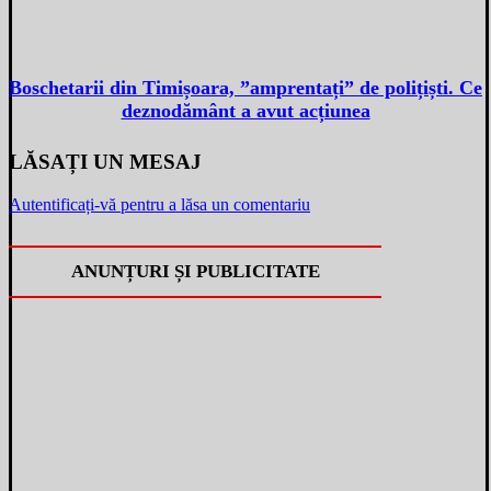
Boschetarii din Timișoara, ”amprentați” de polițiști. Ce
deznodământ a avut acțiunea
LĂSAȚI UN MESAJ
Autentificați-vă pentru a lăsa un comentariu
ANUNȚURI ȘI PUBLICITATE