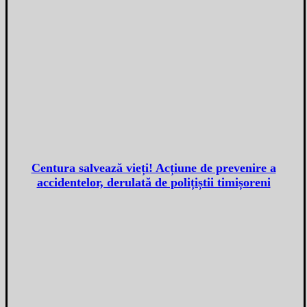
Centura salvează vieți! Acțiune de prevenire a
accidentelor, derulată de polițiștii timișoreni