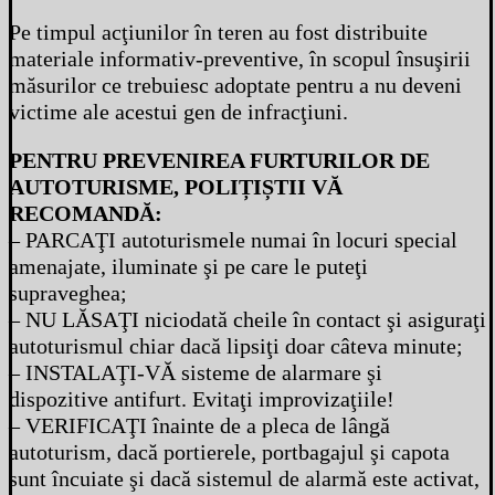
Pe timpul acţiunilor în teren au fost distribuite
materiale informativ-preventive, în scopul însuşirii
măsurilor ce trebuiesc adoptate pentru a nu deveni
victime ale acestui gen de infracţiuni.
PENTRU PREVENIREA FURTURILOR DE
AUTOTURISME, POLIȚIȘTII VĂ
RECOMANDĂ:
– PARCAŢI autoturismele numai în locuri special
amenajate, iluminate şi pe care le puteţi
supraveghea;
– NU LĂSAŢI niciodată cheile în contact şi asiguraţi
autoturismul chiar dacă lipsiţi doar câteva minute;
– INSTALAŢI-VĂ sisteme de alarmare şi
dispozitive antifurt. Evitaţi improvizaţiile!
– VERIFICAŢI înainte de a pleca de lângă
autoturism, dacă portierele, portbagajul şi capota
sunt încuiate şi dacă sistemul de alarmă este activat,