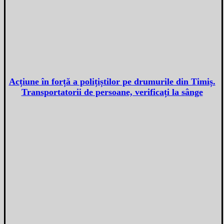
Acțiune în forță a polițiștilor pe drumurile din Timiș.
Transportatorii de persoane, verificați la sânge