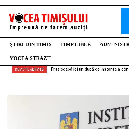
ȘTIRI DIN TIMIȘ
TIMP LIBER
ADMINIST
VOCEA STRĂZII
Fritz scapă ieftin după ce instanța a con
DE ACTUALITATE