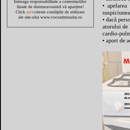
Întreaga responsabilitate a comentariilor
• apelarea
lăsate de dumneavoastră vă aparține!
suspiciunea
Click
aici
-citeste condiţiile de utilizare
ale site-ului www.voceatimisului.ro
• dacă pers
atorului de
cardio-pulm
• aport de a