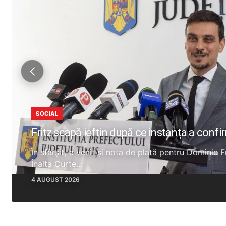
SOCIAL
Fritz scapă ieftin după ce instanța a confi
În sfârșit, a venit și nota de plată pentru Dominic 
Înalta Curte…
4 AUGUST 2026