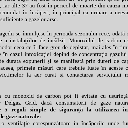
e, iar alte 37 au fost în pericol de moarte din cauza 
acumulat în încăperi, în principal ca urmare a neeva
suficiente a gazelor arse.
ragedii se înmulţesc în perioada sezonului rece, odată
e a instalaţiilor de încălzit. Monoxidul de carbon e
inodor ceea ce îl face greu de depistat, mai ales în tim
în cazul intoxicaţiei depind de concentraţia gazului
e durata expunerii şi se manifestă prin dureri de cap
aceea, primele măsuri care trebuie luate în aceste c
victimelor la aer curat şi contactarea serviciului 
ile cu monoxid de carbon pot fi evitate cu uşurinţ
lor Delgaz Grid, dacă consumatorii de gaze natur
le
5 reguli simple de siguranţă la utilizarea ins
de gaze naturale:
i o ventilație corespunzătoare în încăperile unde fu