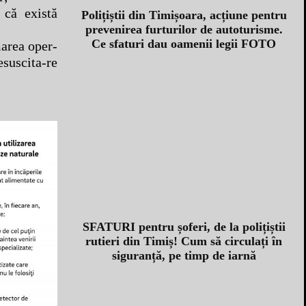
 că există
Polițiștii din Timișoara, acțiune pentru
prevenirea furturilor de autoturisme.
Ce sfaturi dau oamenii legii FOTO
marea oper-
esuscita-re
SFATURI pentru șoferi, de la polițiștii
rutieri din Timiș! Cum să circulați în
siguranță, pe timp de iarnă