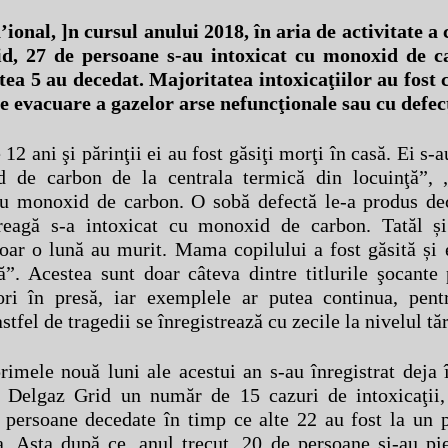
’ional, ]n cursul anului 2018, în aria de activitate 
d, 27 de persoane s-au intoxicat cu monoxid de c
tea 5 au decedat. Majoritatea intoxicaţiilor au fost 
e evacuare a gazelor arse nefuncţionale sau cu defec
 12 ani şi părinţii ei au fost găsiţi morţi în casă. Ei s-a
 de carbon de la centrala termică din locuinţă”,
 cu monoxid de carbon. O sobă defectă le-a produs de
treagă s-a intoxicat cu monoxid de carbon. Tatăl și
oar o lună au murit. Mama copilului a fost găsită și 
ă”. Acestea sunt doar câteva dintre titlurile şocante
ori în presă, iar exemplele ar putea continua, pent
astfel de tragedii se înregistrează cu zecile la nivelul tăr
imele nouă luni ale acestui an s-au înregistrat deja 
 a Delgaz Grid un număr de 15 cazuri de intoxicaţii,
 persoane decedate în timp ce alte 22 au fost la un p
a. Asta după ce, anul trecut, 20 de persoane şi-au pi