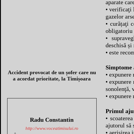
aparate car
• verificaţi
gazelor ars
• curățaţi 
obligatoriu 
• supraveg
deschisă și 
• este reco
Simptome a
Accident provocat de un șofer care nu
• expunere 
a acordat prioritate, la Timișoara
• expunere 
sonolenţă, v
• expunere 
Primul aju
• scoaterea
Radu Constantin
ajutorul să 
http://www.voceatimisului.ro
• aerisirea 