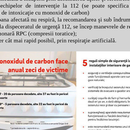
 echipelor de intervenţie la 112 (se poate specifica
 de intoxicaţie cu monoxid de carbon)
oana afectată nu respiră, la recomandarea şi sub îndru
 la dispeceratul de urgenţă 112, se încep manevrele de r
onară RPC (compresii toratice);
er cât mai rapid posibil, prin respiraţie artificială.