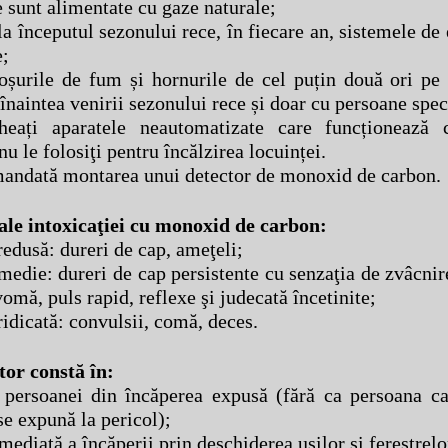
e sunt alimentate cu gaze naturale;
 la începutul sezonului rece, în fiecare an, sistemele de
e;
coșurile de fum și hornurile de cel puțin două ori pe
înaintea venirii sezonului rece și doar cu persoane spec
heați aparatele neautomatizate care funcționează 
nu le folosiţi pentru încălzirea locuinței.
mandată montarea unui detector de monoxid de carbon.
le intoxicaţiei cu monoxid de carbon:
redusă: dureri de cap, ameţeli;
medie: dureri de cap persistente cu senzaţia de zvâcnir
omă, puls rapid, reflexe şi judecată încetinite;
ridicată: convulsii, comă, deces.
tor constă în:
 persoanei din încăperea expusă (fără ca persoana ca
se expună la pericol);
imediată a încăperii prin deschiderea uşilor şi ferestrelo