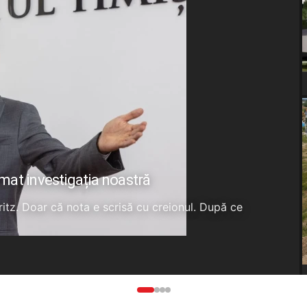
rmat investigația noastră
Fritz. Doar că nota e scrisă cu creionul. După ce