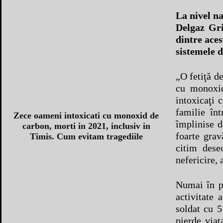
La nivel na
Delgaz Gri
dintre aces
sistemele d
„O fetiţă de
cu monoxid
intoxicaţi
familie în
Zece oameni intoxicati cu monoxid de
împlinise d
carbon, morti in 2021, inclusiv in
foarte grav
Timis. Cum evitam tragediile
citim dese
nefericire, 
Numai în pr
activitate
soldat cu 5
pierde viaţ