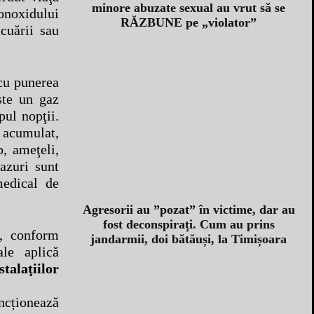
minore abuzate sexual au vrut să se
monoxidului
RĂZBUNE pe „violator”
cuării sau
 cu punerea
ste un gaz
pul nopţii.
 acumulat,
, ameţeli,
azuri sunt
medical de
Agresorii au ”pozat” în victime, dar au
fost deconspirați. Cum au prins
ă, conform
jandarmii, doi bătăuși, la Timișoara
ale aplică
talaţiilor
ncționează