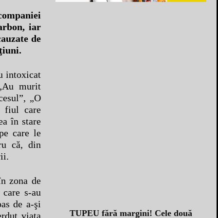
a companiei
arbon, iar
cauzate de
ţiuni.
u intoxicat
 „Au murit
cesul”, „O
 fiul care
ea în stare
 pe care le
ru că, din
ii.
în zona de
 care s-au
as de a-şi
TUPEU fără margini! Cele două
erdut viaţa