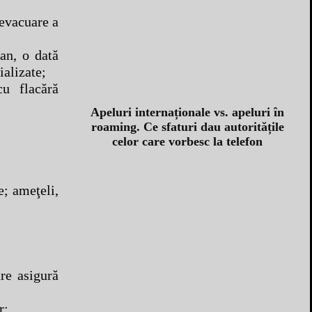
 evacuare a
 an, o dată
ializate;
cu flacără
Apeluri internaționale vs. apeluri în
roaming. Ce sfaturi dau autoritățile
celor care vorbesc la telefon
e; ameţeli,
re asigură
r;