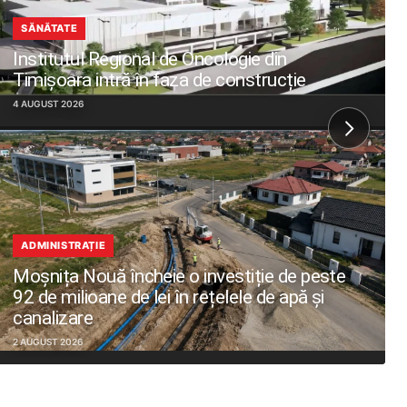
SĂNĂTATE
Institutul Regional de Oncologie din
Timișoara intră în faza de construcție
4 AUGUST 2026
ADMINISTRAȚIE
Moșnița Nouă încheie o investiție de peste
92 de milioane de lei în rețelele de apă și
canalizare
2 AUGUST 2026