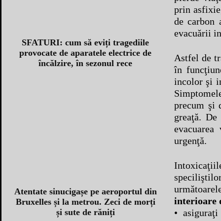
prin asfixi
de carbon 
evacuării in
SFATURI: cum să eviți tragediile
provocate de aparatele electrice de
Astfel de t
încălzire, în sezonul rece
în funcţiun
incolor şi 
Simptomele 
precum şi d
greaţă. De 
evacuarea 
urgenţă.
Intoxicaţi
specilişti
următoare
Atentate sinucigașe pe aeroportul din
interioare 
Bruxelles și la metrou. Zeci de morți
• asiguraţ
și sute de răniți