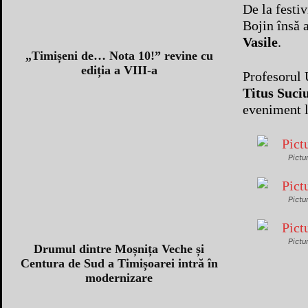
De la festiv
Bojin însă 
Vasile
.
„Timișeni de… Nota 10!” revine cu
ediția a VIII-a
Profesorul 
Titus Suci
eveniment l
Pictu
Pictu
Pictu
Drumul dintre Moșnița Veche și
Centura de Sud a Timișoarei intră în
modernizare