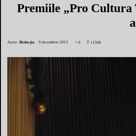
Premiile „Pro Cultura 
a
Autor-
Redacția
9 decembrie 2013
0
1
1506