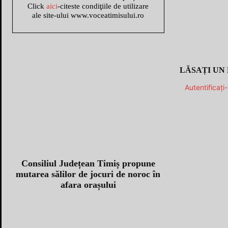
Click
aici
-citeste condiţiile de utilizare
ale site-ului www.voceatimisului.ro
LĂSAȚI UN
Autentificați
Consiliul Județean Timiș propune
mutarea sălilor de jocuri de noroc în
afara orașului