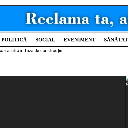
POLITICĂ
SOCIAL
EVENIMENT
SĂNĂTAT
oara intră în faza de construcție
ste 92 de milioane de lei în rețelele de apă și canalizare