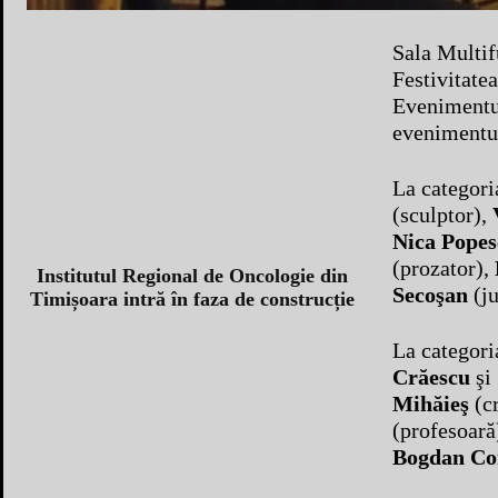
Sala Multif
Festivitate
Evenimentul
evenimentul
La categori
(sculptor),
Nica Popes
(prozator),
Institutul Regional de Oncologie din
Secoşan
(ju
Timișoara intră în faza de construcție
La categori
Crăescu
şi
Mihăieş
(cr
(profesoară
Bogdan Co