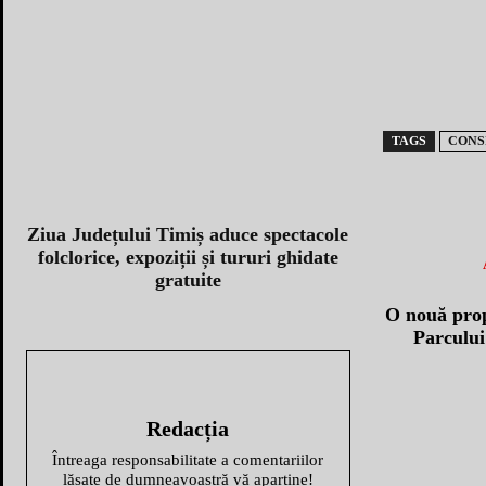
TAGS
CONS
Ziua Județului Timiș aduce spectacole
folclorice, expoziții și tururi ghidate
gratuite
O nouă pro
Parcului
Redacția
Întreaga responsabilitate a comentariilor
lăsate de dumneavoastră vă aparține!