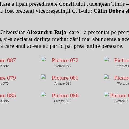
itate a lipsit preşedintele Consiliului Judenţean Timiş –
au fost prezenţi vicepreşedinţii CJT-ulu:
Călin Dobra ş
Universitar
Alexandru Ruja
, care l-a prezentat pe pre
u
, şi-a declarat dorinţa mediatizării mai abundente a ace
a care anul acesta au participat prea puţine persoane.
re 087
Picture 072
Picture
re 079
Picture 081
Picture
re 085
Picture 086
Picture 0