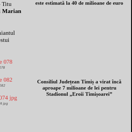
este estimată la 40 de milioane de euro
 Titu
i Marian
miantul
stui
 078
Consiliul Județean Timiș a virat încă
 082
aproape 7 milioane de lei pentru
Stadionul „Eroii Timișoarei”
74 jpg