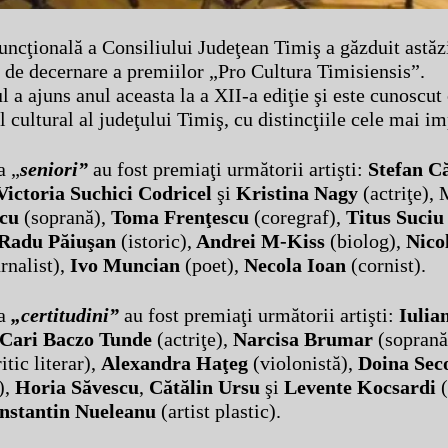
uncţională a Consiliului Judeţean Timiş a găzduit astăz
a de decernare a premiilor „Pro Cultura Timisiensis”.
 a ajuns anul aceasta la a XII-a ediţie şi este cunoscut
 cultural al judeţului Timiş, cu distincţiile cele mai im
a „
seniori”
au fost premiaţi următorii artişti:
Stefan C
Victoria Suchici Codricel
şi
Kristina Nagy
(actriţe),
cu
(soprană),
Toma Frenţescu
(coregraf),
Titus Suciu
Radu Păiuşan
(istoric),
Andrei M-Kiss
(biolog),
Nico
rnalist),
Ivo Muncian
(poet),
Necola Ioan
(cornist).
a
„certitudini”
au fost premiaţi următorii artişti:
Iulia
Cari Baczo Tunde
(actriţe),
Narcisa Brumar
(soprană
itic literar),
Alexandra Haţeg
(violonistă),
Doina Sec
),
Horia Săvescu
,
Cătălin Ursu
şi
Levente Kocsardi
(
nstantin Nueleanu
(artist plastic).