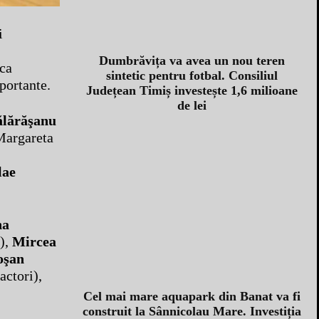
i
Dumbrăvița va avea un nou teren
 ca
sintetic pentru fotbal. Consiliul
portante.
Județean Timiș investește 1,6 milioane
de lei
ălărăşanu
 Margareta
lae
na
),
Mircea
oşan
actori),
Cel mai mare aquapark din Banat va fi
construit la Sânnicolau Mare. Investiția