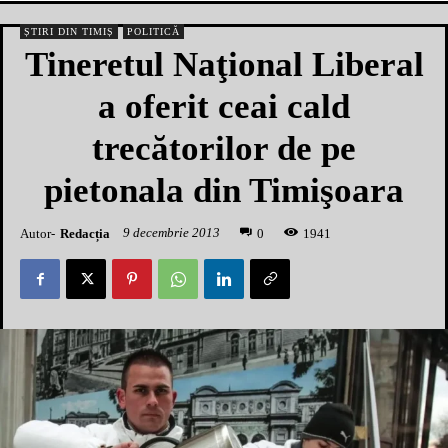
ȘTIRI DIN TIMIȘ
POLITICĂ
Tineretul Naţional Liberal
a oferit ceai cald
trecătorilor de pe
pietonala din Timişoara
9 decembrie 2013
Autor-
Redacția
1
941
0