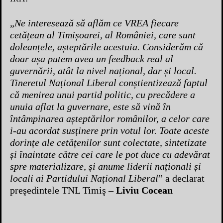
„
Ne interesează să aflăm ce VREA fiecare
cetățean al Timișoarei, al României, care sunt
doleanțele, așteptările acestuia. Considerăm că
doar așa putem avea un feedback real al
guvernării, atât la nivel național, dar și local.
Tineretul Național Liberal conștientizează faptul
că menirea unui partid politic, cu precădere a
unuia aflat la guvernare, este să vină în
întâmpinarea așteptărilor românilor, a celor care
i-au acordat susținere prin votul lor. Toate aceste
dorințe ale cetățenilor sunt colectate, sintetizate
și înaintate către cei care le pot duce cu adevărat
spre materializare, și anume liderii naționali și
locali ai Partidului Național Liberal
” a declarat
preşedintele TNL Timiş –
Liviu Cocean