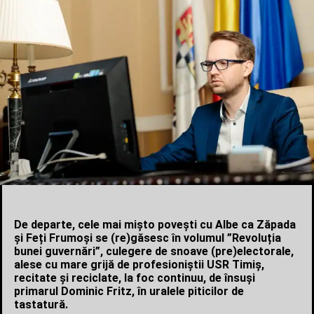
De departe, cele mai mișto povești cu Albe ca Zăpada
și Feți Frumoși se (re)găsesc în volumul ”Revoluția
bunei guvernări”, culegere de snoave (pre)electorale,
alese cu mare grijă de profesioniștii USR Timiș,
recitate și reciclate, la foc continuu, de însuși
primarul Dominic Fritz, în uralele piticilor de
tastatură.