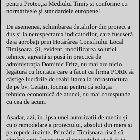
pentru Protecția Mediului Timiș și conforme cu
normativele și standardele europene!
De asemenea, schimbarea detaliilor din proiect a
dus și la nerespectarea indicatorilor, care fuseseră
deja aprobați prin Hotărârea Consiliului Local
Timișoara. Și, evident, modificarea soluției
tehnice, agreată și pusă în practică de
administrația Dominic Fritz, nu mai are nicio
legătură cu licitația care a făcut ca firma PORR să
câștige lucrările de reabilitarea la infrastructura
de pe bv. Cetății, tocmai pentru că soluția
tehnico-economică de atunci, nu mai corespunde
cu cea de acum.
Așadar, azi, în lipsa unei autorizații de mediu și
cu o remodelare a proiectului, absolut din mers și
pe repede-înainte, Primăria Timișoara riscă să
rămână unic finanțator al proiectului și să-și ia