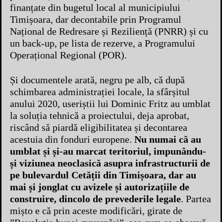
finanțate din bugetul local al municipiului
Timișoara, dar decontabile prin Programul
Național de Redresare și Reziliență (PNRR) și cu
un back-up, pe lista de rezerve, a Programului
Operațional Regional (POR).
Și documentele arată, negru pe alb, că după
schimbarea administrației locale, la sfârșitul
anului 2020, useriștii lui Dominic Fritz au umblat
la soluția tehnică a proiectului, deja aprobat,
riscând să piardă eligibilitatea și decontarea
acestuia din fonduri europene.
Nu numai că au
umblat și și-au marcat teritoriul, impunându-
și viziunea neoclasică asupra infrastructurii de
pe bulevardul Cetății din Timișoara, dar au
mai și jonglat cu avizele și autorizațiile de
construire, dincolo de prevederile legale
. Partea
mișto e că prin aceste modificări, girate de