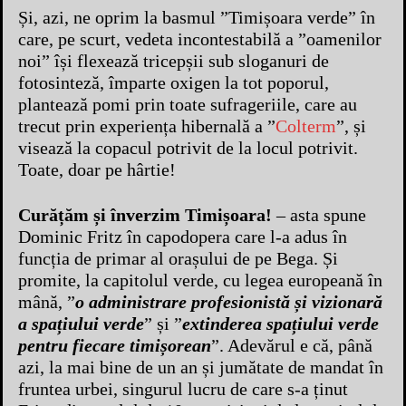
Și, azi, ne oprim la basmul ”Timișoara verde” în
care, pe scurt, vedeta incontestabilă a ”oamenilor
noi” își flexează tricepșii sub sloganuri de
fotosinteză, împarte oxigen la tot poporul,
plantează pomi prin toate sufrageriile, care au
trecut prin experiența hibernală a ”
Colterm
”, și
visează la copacul potrivit de la locul potrivit.
Toate, doar pe hârtie!
Curățăm și înverzim Timișoara!
– asta spune
Dominic Fritz în capodopera care l-a adus în
funcția de primar al orașului de pe Bega. Și
promite, la capitolul verde, cu legea europeană în
mână, ”
o administrare profesionistă și vizionară
a spațiului verde
” și ”
extinderea spațiului verde
pentru fiecare timișorean
”. Adevărul e că, până
azi, la mai bine de un an și jumătate de mandat în
fruntea urbei, singurul lucru de care s-a ținut