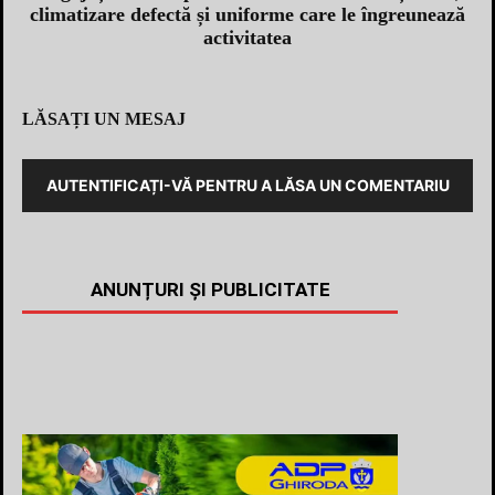
climatizare defectă și uniforme care le îngreunează
activitatea
LĂSAȚI UN MESAJ
AUTENTIFICAȚI-VĂ PENTRU A LĂSA UN COMENTARIU
ANUNȚURI ȘI PUBLICITATE