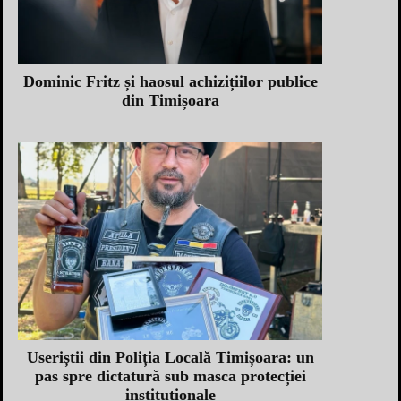
Dominic Fritz și haosul achizițiilor publice
din Timișoara
Useriștii din Poliția Locală Timișoara: un
pas spre dictatură sub masca protecției
instituționale