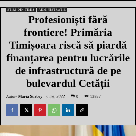
ȘTIRI DIN TIMIȘ
ADMINISTRAȚIE
Profesioniști fără
frontiere! Primăria
Timișoara riscă să piardă
finanțarea pentru lucrările
de infrastructură de pe
bulevardul Cetății
6 mai 2022
Autor-
Marta Stirbey
1
3897
0