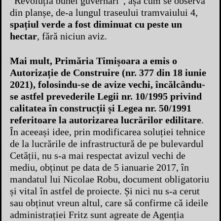
”Revoluția bunei guvernări”, așa cum se observă
din planșe, de-a lungul traseului tramvaiului 4,
spațiul verde a fost diminuat cu peste un
hectar
, fără niciun aviz.
Mai mult, Primăria Timișoara a emis o
Autorizație de Construire (nr. 377 din 18 iunie
2021), folosindu-se de avize vechi, încălcându-
se astfel prevederile Legii nr. 10/1995 privind
calitatea în construcții și Legea nr. 50/1991
referitoare la autorizarea lucrărilor edilitare
.
În aceeași idee, prin modificarea soluției tehnice
de la lucrările de infrastructură de pe bulevardul
Cetății, nu s-a mai respectat avizul vechi de
mediu, obținut pe data de 5 ianuarie 2017, în
mandatul lui Nicolae Robu, document obligatoriu
și vital în astfel de proiecte. Și nici nu s-a cerut
sau obținut vreun altul, care să confirme că ideile
administrației Fritz sunt agreate de Agenția