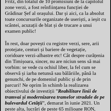
Fritz, din totalul de 10 promisiuni de la capitolul
zone verzi, a fost reînființarea funcției de
Grădinar Șef al orașului. Dar și aici, ca la absolut
toate concursurile organizate de useriști, a ieșit cu
scântei, acuzații de blat și de trucare a unui
examen public!
În rest, doar povești cu registre verzi, sere, arii
protejate, centuri și bariere de vegetație,
coridoare verzi-albastre etc! Cât despre curățenia
din Timișoara, sincer, nu are niciun sens să mai
vorbim: se vede cu ochiul liber, la fel cum se
observă și iarba netunsă sau bălăriile, până la
genunchi, de pe domeniul public și de prin
parcuri! Ne oprim în schimb la realizarea
obiectivului de investiții ”
Reabilitare linii de
tramvai și modernizarea tramelor stradale de pe
bulevardul Cetății
”, demarat în iunie 2021. Un
peste alta, lucrări de peste 65 milioane RON,