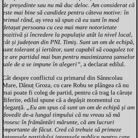
de președinte sau nu mă duc deloc. Am considerat că
este mai bine să candidez pentru câteva motive: în
primul rând, aș vrea să spun că eu sunt în mod
detașat persoana cu cea mai mare notorietate
pozitivă și încredere la populație atât la nivel local,
cât și județean din PNL Timiș. Sunt un om de echipă,
sunt tolerant și iertător, sunt capabil să coagulez tot
ce are partidul mai bun pentru maximizarea șanselor
sale de a se impune în alegeri”
, a declarat edilul.
Cât despre conflictul cu primarul din Sânncolau
Mare, Dănuț Groza, cu care Robu se plângea că nu
mai poate fi coleg de partid, pentru că trag la căruțe
diferite, edilul spune că a depășit momentul cu
eleganță.
„Eu am spus că sunt un om de echipă și am
dovedit de-a lungul timpului că nu vreau să mă
irosesc în frământări mărunte, că am lucruri
importante de făcut. Cred că trebuie să primeze
interesele partidului interesele publice pentru care