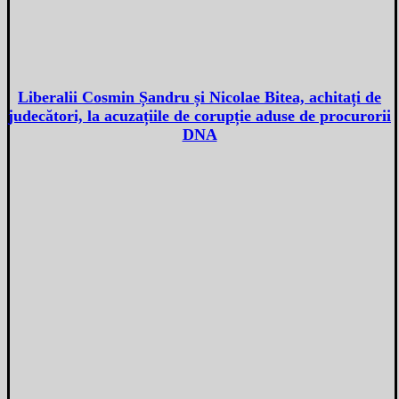
Liberalii Cosmin Șandru și Nicolae Bitea, achitați de
judecători, la acuzațiile de corupție aduse de procurorii
DNA