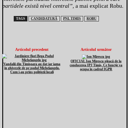
partidele există nivel central”,
a mai explicat Robu.
TAGS
CANDIDATURĂ
PNL TIMIS
ROBU
Articolul precedent
Articolul următor
OFICIAL Ion Mirescu pleacă de la
Vandalii din Timişoara au dat iar iama
conducerea IPJ Timiș. Ce funcție va
în ghivecele de pe podul Michelangelo.
ocupa în cadrul IGPR
Cum i-au prins poliţiştii locali