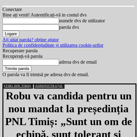
Conectare
Bine ați venit! Autentificați-vă in contul dvs
numele dvs de utilizator
parola dvs
Ați uitat parola? obține ajutor
Politica de confidențialitate și utilizarea cookie-urilor
Recuperare parola
Recuperați-vă parola
adresa dvs de email
O parola va fi trimisă pe adresa dvs de email.
ȘTIRI DIN TIMIȘ
ADMINISTRAȚIE
Robu va candida pentru un
nou mandat la președinția
PNL Timiș: „Sunt un om de
echipă, sunt tolerant și