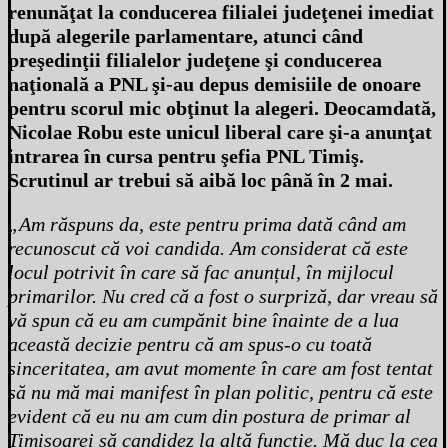
renunăţat la conducerea filialei judeţenei imediat
după alegerile parlamentare, atunci când
preşedinţii filialelor judeţene şi conducerea
naţională a PNL şi-au depus demisiile de onoare
pentru scorul mic obţinut la alegeri. Deocamdată,
Nicolae Robu este unicul liberal care şi-a anunţat
intrarea în cursa pentru şefia PNL Timiş.
Scrutinul ar trebui să aibă loc până în 2 mai.
„Am răspuns da, este pentru prima dată când am
recunoscut că voi candida. Am considerat că este
locul potrivit în care să fac anunțul, în mijlocul
primarilor. Nu cred că a fost o surpriză, dar vreau să
vă spun că eu am cumpănit bine înainte de a lua
această decizie pentru că am spus-o cu toată
sinceritatea, am avut momente în care am fost tentat
să nu mă mai manifest în plan politic, pentru că este
evident că eu nu am cum din postura de primar al
Timișoarei să candidez la altă funcție. Mă duc la cea