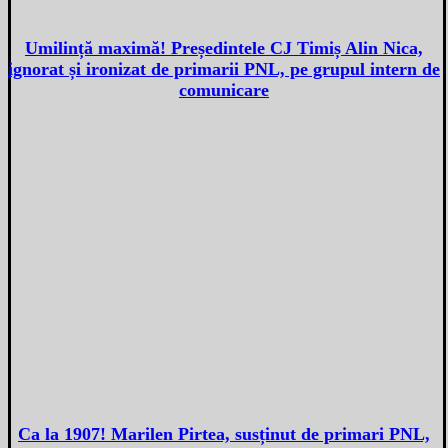
Umilință maximă! Președintele CJ Timiș Alin Nica,
ignorat și ironizat de primarii PNL, pe grupul intern de
comunicare
Ca la 1907! Marilen Pirtea, susținut de primari PNL,