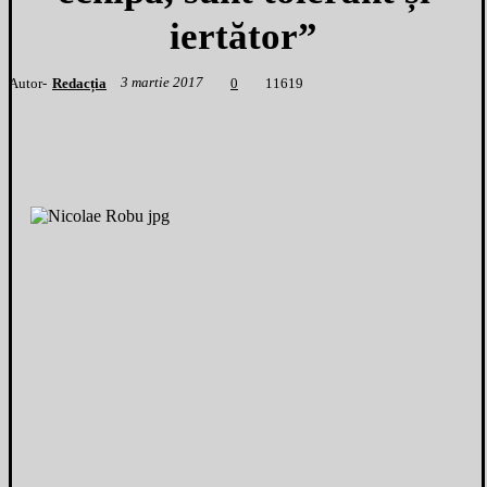
iertător”
3 martie 2017
Autor-
Redacția
1
1619
0