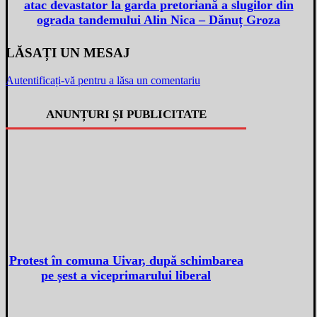
atac devastator la garda pretoriană a slugilor din
ograda tandemului Alin Nica – Dănuț Groza
LĂSAȚI UN MESAJ
Autentificați-vă pentru a lăsa un comentariu
ANUNȚURI ȘI PUBLICITATE
Protest în comuna Uivar, după schimbarea
pe șest a viceprimarului liberal