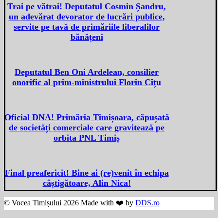
Trai pe vătrai! Deputatul Cosmin Șandru,
un adevărat devorator de lucrări publice,
servite pe tavă de primăriile liberalilor
bănățeni
Deputatul Ben Oni Ardelean, consilier
onorific al prim-ministrului Florin Cîțu
Oficial DNA! Primăria Timișoara, căpușată
de societăți comerciale care gravitează pe
orbita PNL Timiș
Final preafericit! Bine ai (re)venit în echipa
câștigătoare, Alin Nica!
© Vocea Timișului 2026 Made with ❤️ by
DDS.ro