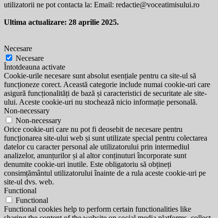
utilizatorii ne pot contacta la: Email:
redactie@voceatimisului.ro
Ultima actualizare: 28 aprilie 2025.
Necesare
Necesare
Întotdeauna activate
Cookie-urile necesare sunt absolut esențiale pentru ca site-ul să
funcționeze corect. Această categorie include numai cookie-uri care
asigură funcționalități de bază și caracteristici de securitate ale site-
ului. Aceste cookie-uri nu stochează nicio informație personală.
Non-necessary
Non-necessary
Orice cookie-uri care nu pot fi deosebit de necesare pentru
funcționarea site-ului web și sunt utilizate special pentru colectarea
datelor cu caracter personal ale utilizatorului prin intermediul
analizelor, anunțurilor și al altor conținuturi încorporate sunt
denumite cookie-uri inutile. Este obligatoriu să obțineți
consimțământul utilizatorului înainte de a rula aceste cookie-uri pe
site-ul dvs. web.
Functional
Functional
Functional cookies help to perform certain functionalities like
sharing the content of the website on social media platforms, collect