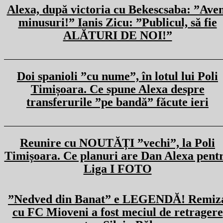
Alexa, după victoria cu Bekescsaba: ”Ave
minusuri!” Ianis Zicu: ”Publicul, să fie
ALĂTURI DE NOI!”
Doi spanioli ”cu nume”, în lotul lui Poli
Timișoara. Ce spune Alexa despre
transferurile ”pe bandă” făcute ieri
Reunire cu NOUTĂȚI ”vechi”, la Poli
Timișoara. Ce planuri are Dan Alexa pent
Liga I FOTO
”Nedved din Banat” e LEGENDĂ! Remiz
cu FC Mioveni a fost meciul de retragere