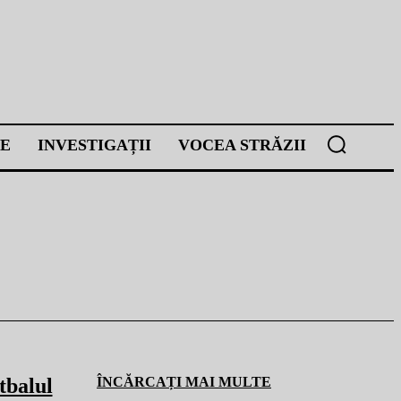
E
INVESTIGAȚII
VOCEA STRĂZII
tbalul
ÎNCĂRCAȚI MAI MULTE