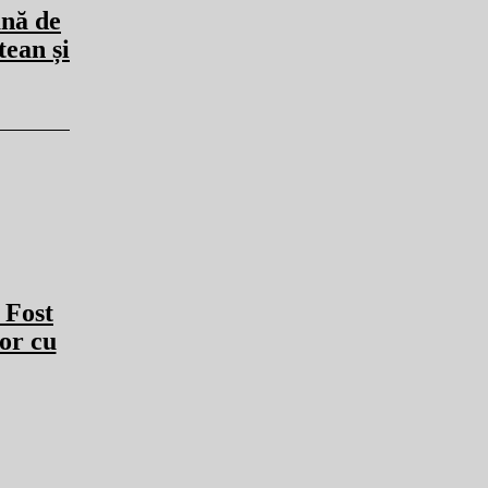
nă de
tean și
 Fost
or cu