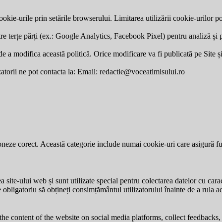
okie-urile prin setările browserului. Limitarea utilizării cookie-urilor po
re terțe părți (ex.: Google Analytics, Facebook Pixel) pentru analiză și p
a modifica această politică. Orice modificare va fi publicată pe Site și v
zatorii ne pot contacta la: Email:
redactie@voceatimisului.ro
neze corect. Această categorie include numai cookie-uri care asigură funcț
site-ului web și sunt utilizate special pentru colectarea datelor cu carac
e obligatoriu să obțineți consimțământul utilizatorului înainte de a rula a
the content of the website on social media platforms, collect feedbacks, 