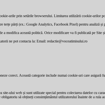
okie-urile prin setările browserului. Limitarea utilizării cookie-urilor po
re terțe părți (ex.: Google Analytics, Facebook Pixel) pentru analiză și p
a modifica această politică. Orice modificare va fi publicată pe Site și v
zatorii ne pot contacta la: Email:
redactie@voceatimisului.ro
neze corect. Această categorie include numai cookie-uri care asigură funcț
site-ului web și sunt utilizate special pentru colectarea datelor cu carac
e obligatoriu să obțineți consimțământul utilizatorului înainte de a rula a