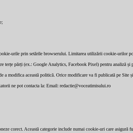
e;
okie-urile prin setările browserului. Limitarea utilizării cookie-urilor po
re terțe părți (ex.: Google Analytics, Facebook Pixel) pentru analiză și p
a modifica această politică. Orice modificare va fi publicată pe Site și v
zatorii ne pot contacta la: Email:
redactie@voceatimisului.ro
neze corect. Această categorie include numai cookie-uri care asigură funcț