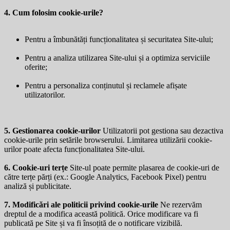
4. Cum folosim cookie-urile?
Pentru a îmbunătăți funcționalitatea și securitatea Site-ului;
Pentru a analiza utilizarea Site-ului și a optimiza serviciile
oferite;
Pentru a personaliza conținutul și reclamele afișate
utilizatorilor.
5. Gestionarea cookie-urilor
Utilizatorii pot gestiona sau dezactiva
cookie-urile prin setările browserului. Limitarea utilizării cookie-
urilor poate afecta funcționalitatea Site-ului.
6. Cookie-uri terțe
Site-ul poate permite plasarea de cookie-uri de
către terțe părți (ex.: Google Analytics, Facebook Pixel) pentru
analiză și publicitate.
7. Modificări ale politicii privind cookie-urile
Ne rezervăm
dreptul de a modifica această politică. Orice modificare va fi
publicată pe Site și va fi însoțită de o notificare vizibilă.