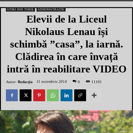
ȘTIRI DIN TIMIȘ
ADMINISTRAȚIE
Elevii de la Liceul
Nikolaus Lenau își
schimbă ”casa”, la iarnă.
Clădirea în care învață
intră în reabilitare VIDEO
11 noiembrie 2014
Autor-
Redacția
1
1191
0