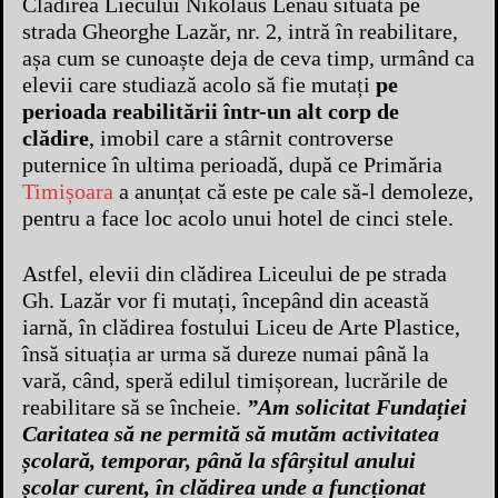
Clădirea Liecului Nikolaus Lenau situată pe
strada Gheorghe Lazăr, nr. 2, intră în reabilitare,
așa cum se cunoaște deja de ceva timp, urmând ca
elevii care studiază acolo să fie mutați
pe
perioada reabilitării într-un alt corp de
clădire
, imobil care a stârnit controverse
puternice în ultima perioadă, după ce Primăria
Timișoara
a anunțat că este pe cale să-l demoleze,
pentru a face loc acolo unui hotel de cinci stele.
Astfel, elevii din clădirea Liceului de pe strada
Gh. Lazăr vor fi mutați, începând din această
iarnă, în clădirea fostului Liceu de Arte Plastice,
însă situația ar urma să dureze numai până la
vară, când, speră edilul timișorean, lucrările de
reabilitare să se încheie.
”Am solicitat Fundației
Caritatea să ne permită să mutăm activitatea
școlară, temporar, până la sfârșitul anului
școlar curent, în clădirea unde a funcționat