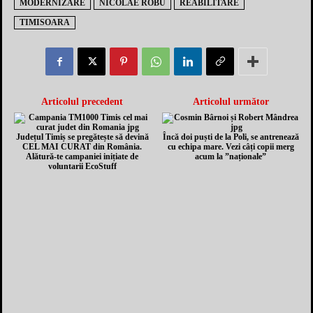
MODERNIZARE
NICOLAE ROBU
REABILITARE
TIMISOARA
Articolul precedent
Articolul următor
Județul Timiș se pregătește să devină
Încă doi puști de la Poli, se antrenează
CEL MAI CURAT din România.
cu echipa mare. Vezi câți copii merg
Alătură-te campaniei inițiate de
acum la ”naționale”
voluntarii EcoStuff