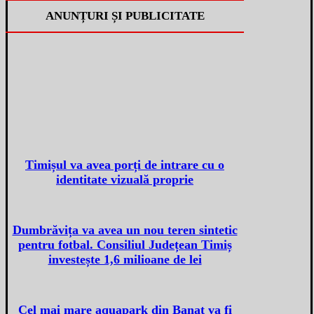
ANUNȚURI ȘI PUBLICITATE
Timișul va avea porți de intrare cu o
identitate vizuală proprie
Dumbrăvița va avea un nou teren sintetic
pentru fotbal. Consiliul Județean Timiș
investește 1,6 milioane de lei
Cel mai mare aquapark din Banat va fi