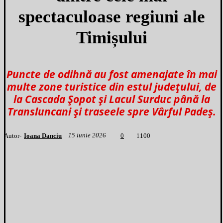
spectaculoase regiuni ale
Timișului
Puncte de odihnă au fost amenajate în mai
multe zone turistice din estul județului, de
la Cascada Șopot și Lacul Surduc până la
Transluncani și traseele spre Vârful Padeș.
15 iunie 2026
Autor-
Ioana Danciu
1
100
0