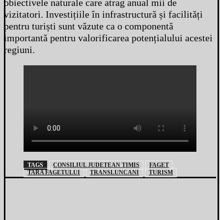
obiectivele naturale care atrag anual mii de
vizitatori. Investițiile în infrastructură și facilități
pentru turiști sunt văzute ca o componentă
importantă pentru valorificarea potențialului acestei
regiuni.
TAGS
CONSILIUL JUDETEAN TIMIS
FAGET
TARA FAGETULUI
TRANSLUNCANI
TURISM