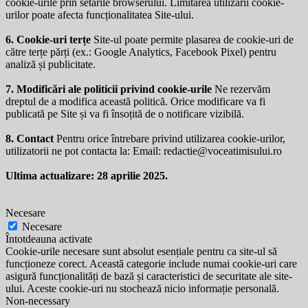
cookie-urile prin setările browserului. Limitarea utilizării cookie-
urilor poate afecta funcționalitatea Site-ului.
6. Cookie-uri terțe
Site-ul poate permite plasarea de cookie-uri de
către terțe părți (ex.: Google Analytics, Facebook Pixel) pentru
analiză și publicitate.
7. Modificări ale politicii privind cookie-urile
Ne rezervăm
dreptul de a modifica această politică. Orice modificare va fi
publicată pe Site și va fi însoțită de o notificare vizibilă.
8. Contact
Pentru orice întrebare privind utilizarea cookie-urilor,
utilizatorii ne pot contacta la: Email:
redactie@voceatimisului.ro
Ultima actualizare: 28 aprilie 2025.
Necesare
Necesare
Întotdeauna activate
Cookie-urile necesare sunt absolut esențiale pentru ca site-ul să
funcționeze corect. Această categorie include numai cookie-uri care
asigură funcționalități de bază și caracteristici de securitate ale site-
ului. Aceste cookie-uri nu stochează nicio informație personală.
Non-necessary