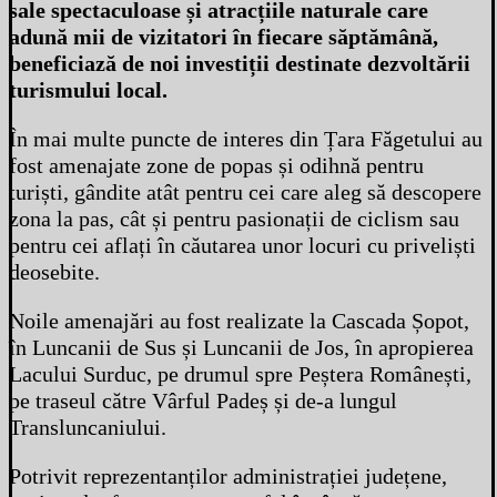
sale spectaculoase și atracțiile naturale care
adună mii de vizitatori în fiecare săptămână,
beneficiază de noi investiții destinate dezvoltării
turismului local.
În mai multe puncte de interes din Țara Făgetului au
fost amenajate zone de popas și odihnă pentru
turiști, gândite atât pentru cei care aleg să descopere
zona la pas, cât și pentru pasionații de ciclism sau
pentru cei aflați în căutarea unor locuri cu priveliști
deosebite.
Noile amenajări au fost realizate la Cascada Șopot,
în Luncanii de Sus și Luncanii de Jos, în apropierea
Lacului Surduc, pe drumul spre Peștera Românești,
pe traseul către Vârful Padeș și de-a lungul
Transluncaniului.
Potrivit reprezentanților administrației județene,