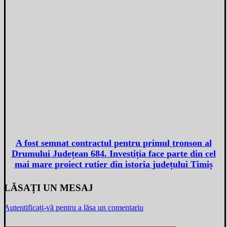
A fost semnat contractul pentru primul tronson al
Drumului Județean 684. Investiția face parte din cel
mai mare proiect rutier din istoria județului Timiș
LĂSAȚI UN MESAJ
Autentificați-vă pentru a lăsa un comentariu