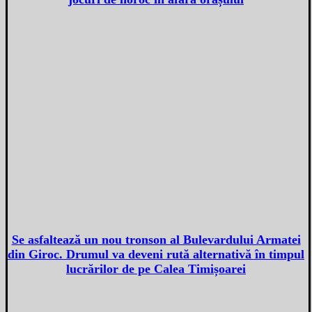
Se asfaltează un nou tronson al Bulevardului Armatei
din Giroc. Drumul va deveni rută alternativă în timpul
lucrărilor de pe Calea Timișoarei