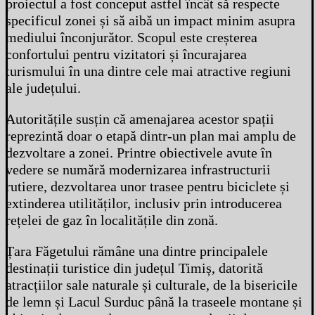
proiectul a fost conceput astfel încât să respecte
specificul zonei și să aibă un impact minim asupra
mediului înconjurător. Scopul este creșterea
confortului pentru vizitatori și încurajarea
turismului în una dintre cele mai atractive regiuni
ale județului.
Autoritățile susțin că amenajarea acestor spații
reprezintă doar o etapă dintr-un plan mai amplu de
dezvoltare a zonei. Printre obiectivele avute în
vedere se numără modernizarea infrastructurii
rutiere, dezvoltarea unor trasee pentru biciclete și
extinderea utilităților, inclusiv prin introducerea
rețelei de gaz în localitățile din zonă.
Țara Făgetului rămâne una dintre principalele
destinații turistice din județul Timiș, datorită
atracțiilor sale naturale și culturale, de la bisericile
de lemn și Lacul Surduc până la traseele montane și