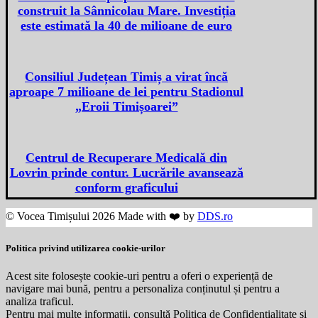
construit la Sânnicolau Mare. Investiția
este estimată la 40 de milioane de euro
Consiliul Județean Timiș a virat încă
aproape 7 milioane de lei pentru Stadionul
„Eroii Timișoarei”
Centrul de Recuperare Medicală din
Lovrin prinde contur. Lucrările avansează
conform graficului
© Vocea Timișului 2026 Made with ❤️ by
DDS.ro
Politica privind utilizarea cookie-urilor
Acest site folosește cookie-uri pentru a oferi o experiență de
navigare mai bună, pentru a personaliza conținutul și pentru a
analiza traficul.
Pentru mai multe informații, consultă Politica de Confidențialitate și