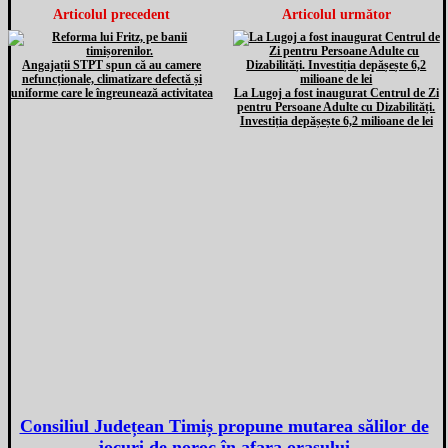
Articolul precedent
Articolul următor
Angajații STPT spun că au camere
nefuncționale, climatizare defectă și
uniforme care le îngreunează activitatea
La Lugoj a fost inaugurat Centrul de Zi
pentru Persoane Adulte cu Dizabilități.
Investiția depășește 6,2 milioane de lei
Consiliul Județean Timiș propune mutarea sălilor de
jocuri de noroc în afara orașului