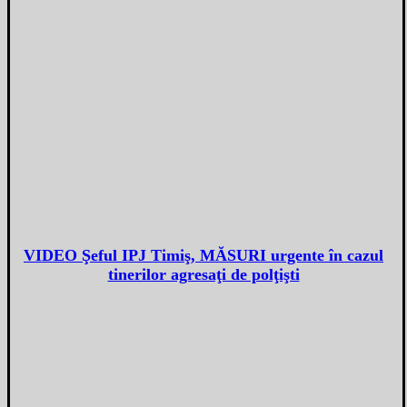
VIDEO Şeful IPJ Timiş, MĂSURI urgente în cazul
tinerilor agresaţi de polţişti