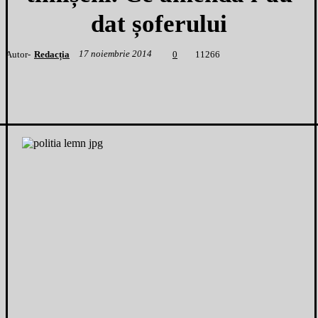
dat șoferului
17 noiembrie 2014
Autor-
Redacția
1
1266
0