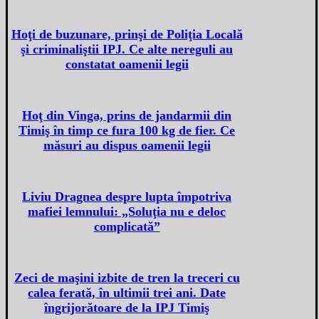
Hoţi de buzunare, prinşi de Poliţia Locală
şi criminaliştii IPJ. Ce alte nereguli au
constatat oamenii legii
Hoţ din Vinga, prins de jandarmii din
Timiş în timp ce fura 100 kg de fier. Ce
măsuri au dispus oamenii legii
Liviu Dragnea despre lupta împotriva
mafiei lemnului: „Soluţia nu e deloc
complicată”
Zeci de maşini izbite de tren la treceri cu
calea ferată, în ultimii trei ani. Date
îngrijorătoare de la IPJ Timiş