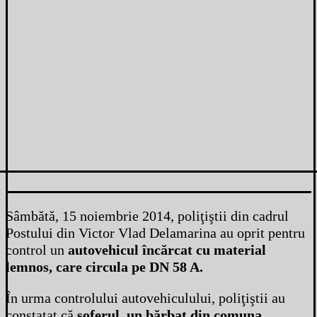
Sâmbătă, 15 noiembrie 2014, poliţiştii din cadrul
Postului din Victor Vlad Delamarina au oprit pentru
control un
autovehicul încărcat cu material
lemnos, care circula pe DN 58 A.
În urma controlului autovehiculului, poliţiştii au
constatat că
şoferul, un bărbat din comuna