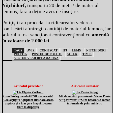
Niţchidorf,
transporta 20 de metri³ de material
lemnos, fără a deţine aviz de însoţire.
Poliţiştii au procedat la ridicarea în vederea
confiscării a întregii cantităţi de material lemnos, iar
şoferul a fost sancţionat contravenţional cu
amendă
în valoare de 2.000 lei.
TAGS
AVIZ
CONFISCAT
IPJ
LEMN
NITCHIDORF
POLITIA
POSTUL DE POLITIE
SOFER
TIMIS
VICTOR VLAD DELAMARINA
Articolul precedent
Articolul următor
Cum înțeleg membrii PSD democrația!
Mii de români protestează, Victor Ponta
”Craiolguța”: Aşteptăm Diaspora acasă,
se ”păstrează”: ”Sunt hotărât să rămân
după ce şi-a luat ţara înapoi. Le pun
în funcţia de prim-ministru
teren la dispoziţie