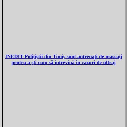
INEDIT Poliţiştii din Timiş sunt antrenaţi de mascaţi
pentru a şti cum să intrevină în cazuri de ultraj