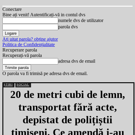
Conectare
Bine ați venit! Autentificați-vă in contul dvs
numele dvs de utilizator
parola dvs
Ați uitat parola? obține ajutor
Politica de Confidențialitate
Recuperare parola
Recuperați-vă parola
adresa dvs de email
O parola va fi trimisă pe adresa dvs de email.
ȘTIRI
SOCIAL
20 de metri cubi de lemn,
transportat fără acte,
depistat de polițiștii
timișeni. Ce amendă i-au