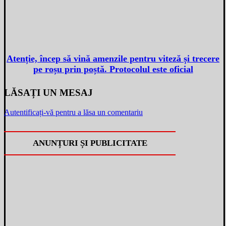
Atenție, încep să vină amenzile pentru viteză și trecere
pe roșu prin poștă. Protocolul este oficial
LĂSAȚI UN MESAJ
Autentificați-vă pentru a lăsa un comentariu
ANUNȚURI ȘI PUBLICITATE