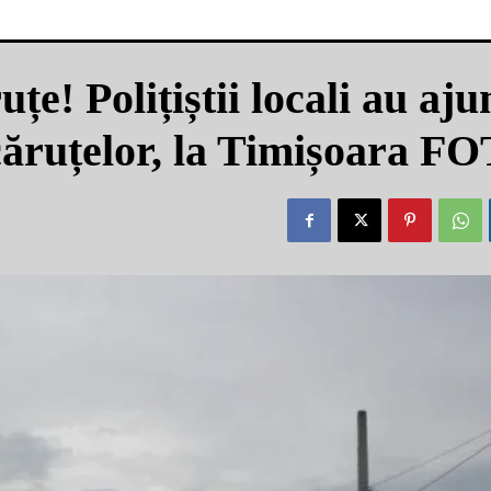
țe! Polițiștii locali au aju
căruțelor, la Timișoara F