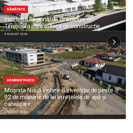
SĂNĂTATE
Institutul Regional de Oncologie din
Timișoara intră în faza de construcție
4 AUGUST 2026
ADMINISTRAȚIE
Moșnița Nouă încheie o investiție de peste
92 de milioane de lei în rețelele de apă și
canalizare
2 AUGUST 2026