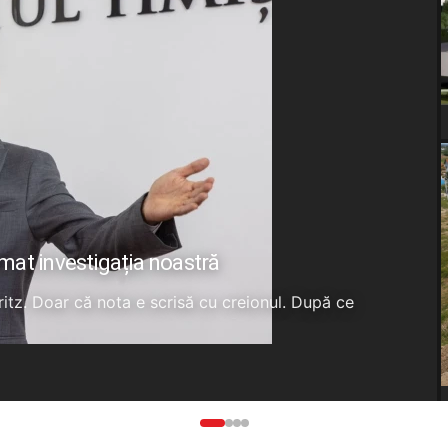
rmat investigația noastră
Fritz. Doar că nota e scrisă cu creionul. După ce