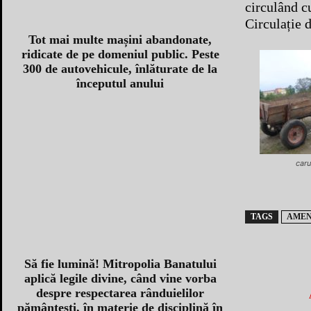
circulând c
Circulație 
Tot mai multe mașini abandonate,
ridicate de pe domeniul public. Peste
300 de autovehicule, înlăturate de la
începutul anului
caru
TAGS
AME
Să fie lumină! Mitropolia Banatului
aplică legile divine, când vine vorba
despre respectarea rânduielilor
pământești, în materie de disciplină în