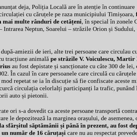
nunțat deja, Poliția Locală are în atenție în continuare
irculației cu căruțele pe raza municipiului Timișoara,
n mai multe rânduri de cetățeni
, în special în zonele 
– Intrarea Neptun, Soarelui – străzile Orion și Sudului,
 după-amiezii de ieri, alte trei persoane care circulau c
cu tracțiune animală
pe străzile V. Voiculescu, Martir
rius
au fost depistate și sancționate cu câte 300 de lei
2. În cazul în care persoanele care circulă cu căruțele
 mod repetat se ia în discuție să fie confiscate aceste m
urcă circulația celorlalți participanți la trafic, punând 
rii auto și pietonii.
te ori s-a dovedit ca aceste persoane transportă contra
care le depozitează la marginea orașului, de asemenea, 
a sfârșitul săptămânii și până în prezent, au fost dep
i un număr de 16 căruțași
care nu au respectat prevede