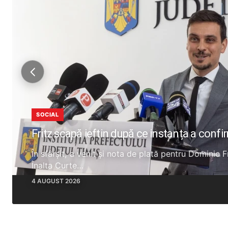
SOCIAL
Fritz scapă ieftin după ce instanța a confi
În sfârșit, a venit și nota de plată pentru Dominic 
Înalta Curte…
4 AUGUST 2026