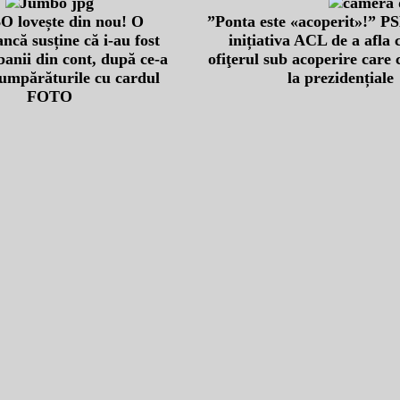
 lovește din nou! O
”Ponta este «acoperit»!” P
ncă susține că i-au fost
inițiativa ACL de a afla c
nii din cont, după ce-a
ofiţerul sub acoperire care
cumpărăturile cu cardul
la prezidențiale
FOTO