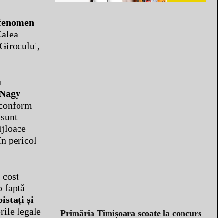
fenomen
Calea
 Girocului,
u
 Nagy
, conform
 sunt
ijloace
în pericol
 cost
o faptă
istați și
rile legale
Primăria Timișoara scoate la concurs