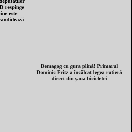
SD respinge
ine este
 candidează
Demagog cu gura plină! Primarul
Dominic Fritz a încălcat legea rutieră
direct din șaua bicicletei