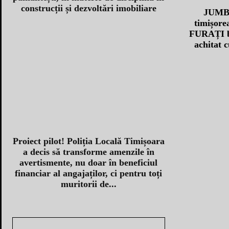
construcții și dezvoltări imobiliare
JUMBO
timișorea
FURAȚI ba
achitat 
Proiect pilot! Poliția Locală Timișoara
a decis să transforme amenzile în
avertismente, nu doar în beneficiul
financiar al angajaților, ci pentru toți
muritorii de...