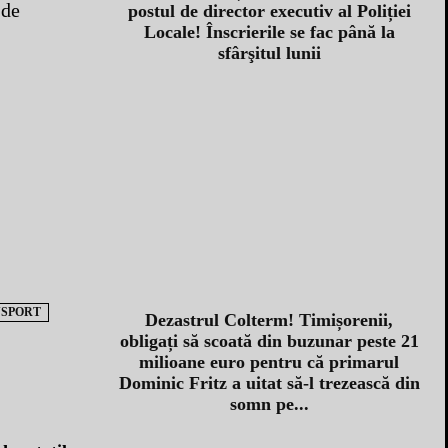
 de
postul de director executiv al Poliției
Locale! Înscrierile se fac până la
sfârşitul lunii
SPORT
Dezastrul Colterm! Timișorenii,
obligați să scoată din buzunar peste 21
milioane euro pentru că primarul
Dominic Fritz a uitat să-l trezească din
somn pe...