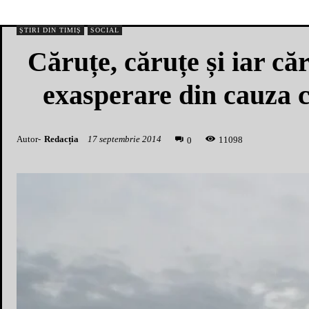
ȘTIRI DIN TIMIȘ
SOCIAL
Căruțe, căruțe și iar căru
exasperare din cauza 
Autor-
Redacția
17 septembrie 2014
1
1098
0