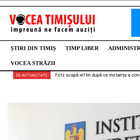
ȘTIRI DIN TIMIȘ
TIMP LIBER
ADMINIST
VOCEA STRĂZII
Fritz scapă ieftin după ce instanța a con
DE ACTUALITATE