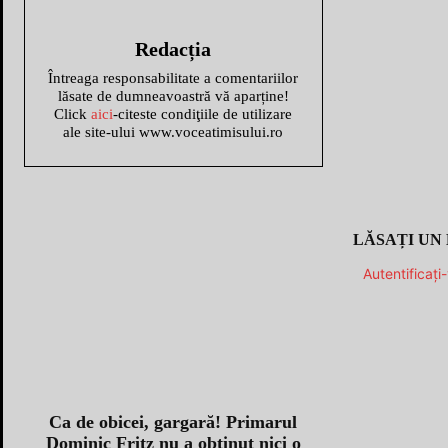
Redacția
Întreaga responsabilitate a comentariilor
lăsate de dumneavoastră vă aparține!
Click
aici
-citeste condiţiile de utilizare
ale site-ului www.voceatimisului.ro
LĂSAȚI UN
Autentificați
Ca de obicei, gargară! Primarul
Dominic Fritz nu a obținut nici o