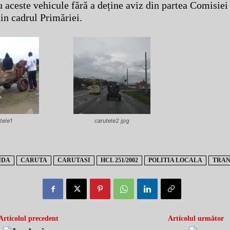
u aceste vehicule fără a deține aviz din partea Comisiei
din cadrul Primăriei.
tele1
carutele2 jpg
NDA
CARUTA
CARUTASI
HCL 251/2002
POLITIA LOCALA
TRAN
Articolul precedent
Articolul următor