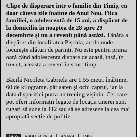
Clipe de disperare într-o familie din Timiș, cu
doar câteva zile înainte de Anul Nou. Fiica
familiei, o adolescentă de 15 ani, a dispărut de
la domiciliu în noaptea de 28 spre 29
decembrie și nu a revenit până astăzi.
Tânăra a
dispărut din localitatea Pișchia, acolo unde
locuiește alături de părinți. Nu este pentru prima
oară când adolescenta dispare de acasă, însă, în
trecut, aceasta a reveni în scurt timp.
Băcilă Nicoleta Gabriela are 1.55 metri înălțime,
60 de kilograme, păr saten și ochi caprui, iar la
data dispariției purta un trening vișiniu. Cei care
pot oferi informații legate de locația tinerei sunt
rugați să sune la 112 sau să se adreseze la cea mai
apropiată secție de poliție.
TAGS
ADOLESCENTA
TANARA
TIMIS