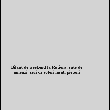
Bilant de weekend la Rutiera: sute de
amenzi, zeci de soferi lasati pietoni