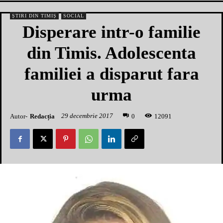
ȘTIRI DIN TIMIȘ
SOCIAL
Disperare intr-o familie
din Timis. Adolescenta
familiei a disparut fara
urma
29 decembrie 2017
Autor-
Redacția
1
2091
0