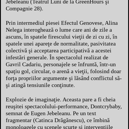
Jebeleanu (Teatrul Luni de la GreenHours şi
Compagnie 28).
Prin intermediul piesei Efectul Genovese, Alina
Nelega interoghează o lume care ani de zile a
ascuns, în spatele firescului vieţii de zi cu zi, în
spatele unei apareţe de normalitate, pasivitatea
colectivă şi acceptarea participativă a acestei
infestări generale. În spectacolul realizat de
Gavril Cadariu, personajele se înfruntă, într-un
spaţiu gol, circular, o arenă a vieţii, folosind doar
forţa propriilor argumente şi lăsând conflictul să-
şi atingă tensiunile conţinute.
Explozie de imaginaţie. Aceasta pare a fi cheia
reuşitei spectacolului-performance, Dontcrybaby,
semnat de Eugen Jebeleanu. Pe un text
fragmentar (Catinca Drăgănescu), ce îmbină
monoloagele cu scenele scurte şi intervenţiile