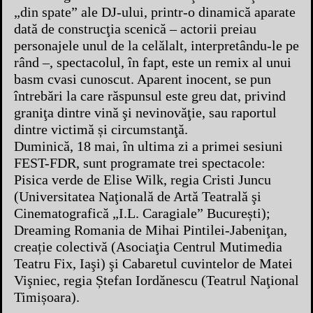
„din spate” ale DJ-ului, printr-o dinamică aparate
dată de construcţia scenică – actorii preiau
personajele unul de la celălalt, interpretându-le pe
rând –, spectacolul, în fapt, este un remix al unui
basm cvasi cunoscut. Aparent inocent, se pun
întrebări la care răspunsul este greu dat, privind
graniţa dintre vină şi nevinovăţie, sau raportul
dintre victimă și circumstanţă.
Duminică, 18 mai, în ultima zi a primei sesiuni
FEST-FDR, sunt programate trei spectacole:
Pisica verde de Elise Wilk, regia Cristi Juncu
(Universitatea Naţională de Artă Teatrală şi
Cinematografică „I.L. Caragiale” București);
Dreaming Romania de Mihai Pintilei-Jabeniţan,
creație colectivă (Asociaţia Centrul Mutimedia
Teatru Fix, Iaşi) şi Cabaretul cuvintelor de Matei
Vişniec, regia Ștefan Iordănescu (Teatrul Naţional
Timișoara).