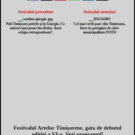
Articolul precedent
Articolul următor
Poli Timişoara pierde şi la Giurgiu. Ce
Cel mai vechi parc din Timișoara,
măsuri mai poate lua Robu, dacă
lăsat în paragină de către
echipa retrogradează?
municipalitate FOTO
Festivalul Artelor Timișorene, gata de debutul
ediției a VI-a. Vezi programul!