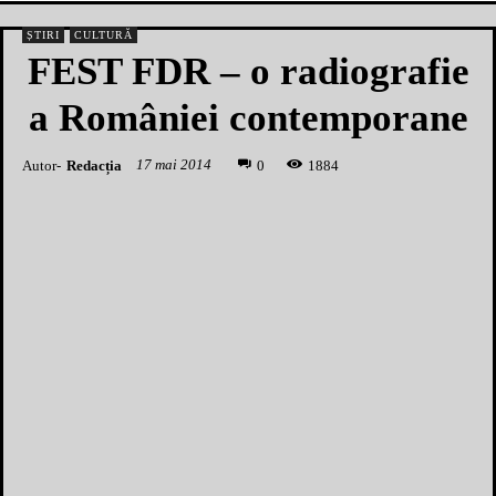
ȘTIRI
CULTURĂ
FEST FDR – o radiografie
a României contemporane
17 mai 2014
Autor-
Redacția
1
884
0