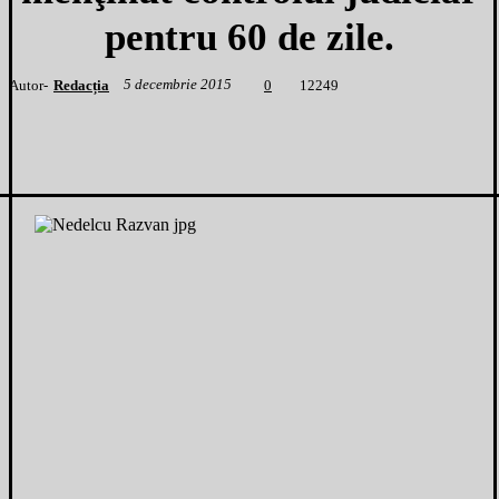
pentru 60 de zile.
5 decembrie 2015
Autor-
Redacția
1
2249
0