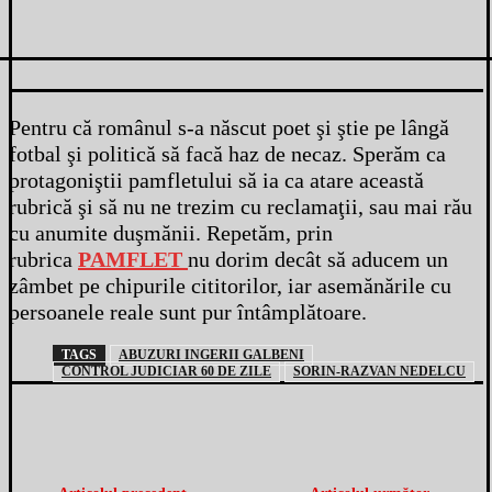
Pentru că românul s-a născut poet şi ştie pe lângă
fotbal şi politică să facă haz de necaz. Sperăm ca
protagoniştii pamfletului să ia ca atare această
rubrică şi să nu ne trezim cu reclamaţii, sau mai rău
cu anumite duşmănii. Repetăm, prin
rubrica
PAMFLET
nu dorim decât să aducem un
zâmbet pe chipurile cititorilor, iar asemănările cu
persoanele reale sunt pur întâmplătoare.
TAGS
ABUZURI INGERII GALBENI
CONTROL JUDICIAR 60 DE ZILE
SORIN-RAZVAN NEDELCU