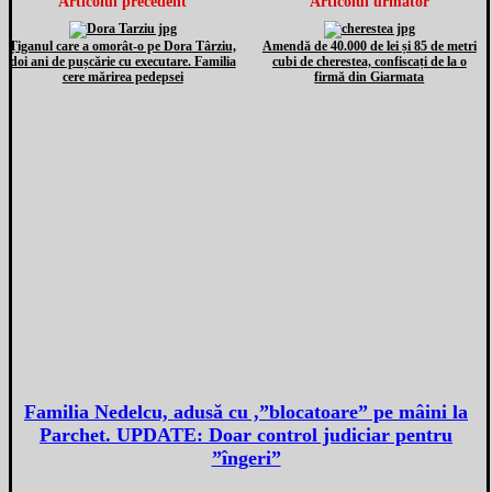
Articolul precedent
Articolul următor
Țiganul care a omorât-o pe Dora Târziu,
Amendă de 40.000 de lei și 85 de metri
doi ani de pușcărie cu executare. Familia
cubi de cherestea, confiscați de la o
cere mărirea pedepsei
firmă din Giarmata
Familia Nedelcu, adusă cu ,”blocatoare” pe mâini la
Parchet. UPDATE: Doar control judiciar pentru
”îngeri”