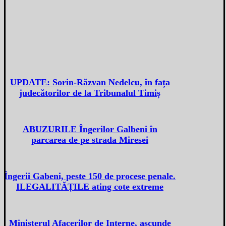
UPDATE: Sorin-Răzvan Nedelcu, în fața
judecătorilor de la Tribunalul Timiș
ABUZURILE Îngerilor Galbeni în
parcarea de pe strada Miresei
Îngerii Gabeni, peste 150 de procese penale.
ILEGALITĂȚILE ating cote extreme
Ministerul Afacerilor de Interne, ascunde