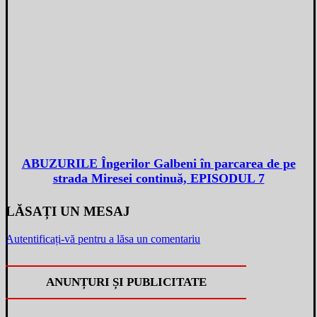
ABUZURILE Îngerilor Galbeni în parcarea de pe
strada Miresei continuă, EPISODUL 7
LĂSAȚI UN MESAJ
Autentificați-vă pentru a lăsa un comentariu
ANUNȚURI ȘI PUBLICITATE