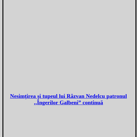
Nesimţirea şi tupeul lui Răzvan Nedelcu patronul
,,Îngerilor Galbeni” continuă