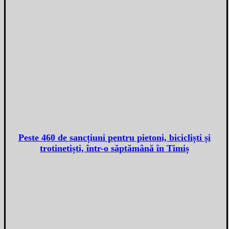
Peste 460 de sancțiuni pentru pietoni, bicicliști și
trotinetiști, într-o săptămână în Timiș