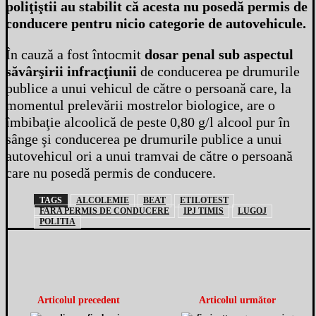
poliţiştii au stabilit că acesta nu posedă permis de
conducere pentru nicio categorie de autovehicule.
În cauză a fost întocmit
dosar penal sub aspectul
săvârşirii infracţiunii
de conducerea pe drumurile
publice a unui vehicul de către o persoană care, la
momentul prelevării mostrelor biologice, are o
îmbibaţie alcoolică de peste 0,80 g/l alcool pur în
sânge şi conducerea pe drumurile publice a unui
autovehicul ori a unui tramvai de către o persoană
care nu posedă permis de conducere.
TAGS
ALCOLEMIE
BEAT
ETILOTEST
FARA PERMIS DE CONDUCERE
IPJ TIMIS
LUGOJ
POLITIA
Articolul precedent
Articolul următor