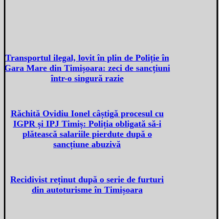
Transportul ilegal, lovit în plin de Poliție în
Gara Mare din Timișoara: zeci de sancțiuni
într-o singură razie
Răchită Ovidiu Ionel câștigă procesul cu
IGPR și IPJ Timiș: Poliția obligată să-i
plătească salariile pierdute după o
sancțiune abuzivă
Recidivist reținut după o serie de furturi
din autoturisme în Timișoara