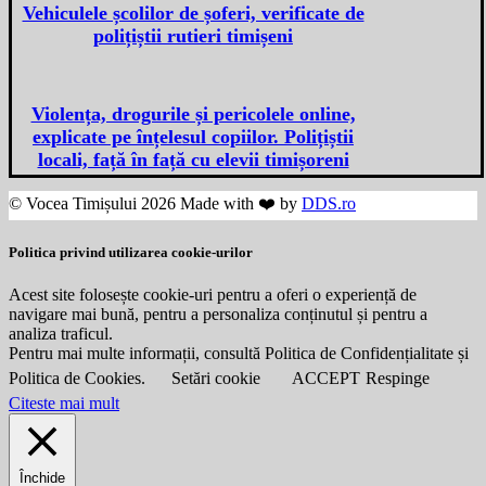
Vehiculele școlilor de șoferi, verificate de
polițiștii rutieri timișeni
Violența, drogurile și pericolele online,
explicate pe înțelesul copiilor. Polițiștii
locali, față în față cu elevii timișoreni
© Vocea Timișului 2026 Made with ❤️ by
DDS.ro
Politica privind utilizarea cookie-urilor
Acest site folosește cookie-uri pentru a oferi o experiență de
navigare mai bună, pentru a personaliza conținutul și pentru a
analiza traficul.
Pentru mai multe informații, consultă Politica de Confidențialitate și
Politica de Cookies.
Setări cookie
ACCEPT
Respinge
Citeste mai mult
Închide