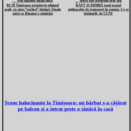
RCM Timișoara pregătește ultimul
RATT SCHIMBĂ total orarul
asalt, cu cinci ”excluși” titulari. Finala
mijloacelor de transport în comun. Ce se
mică cu Dinamo e sâmbătă
întâmplă, de LUNI
Scene halucinante la Timișoara: un bărbat s-a cățărat
pe balcon și a intrat peste o tânără în casă