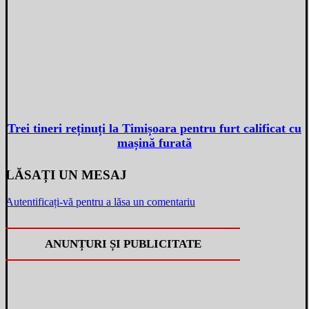
Trei tineri reținuți la Timișoara pentru furt calificat cu
mașină furată
LĂSAȚI UN MESAJ
Autentificați-vă pentru a lăsa un comentariu
ANUNȚURI ȘI PUBLICITATE