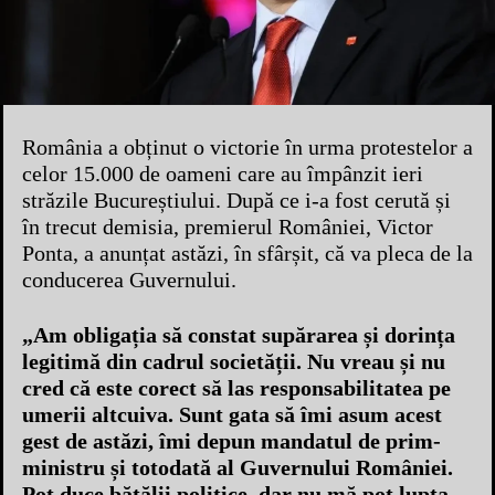
România a obținut o victorie în urma protestelor a
celor 15.000 de oameni care au împânzit ieri
străzile Bucureștiului. După ce i-a fost cerută și
în trecut demisia, premierul României, Victor
Ponta, a anunțat astăzi, în sfârșit, că va pleca de la
conducerea Guvernului.
„Am obligația să constat supărarea și dorința
legitimă din cadrul societății. Nu vreau și nu
cred că este corect să las responsabilitatea pe
umerii altcuiva. Sunt gata să îmi asum acest
gest de astăzi, îmi depun mandatul de prim-
ministru și totodată al Guvernului României.
Pot duce bătălii politice, dar nu mă pot lupta