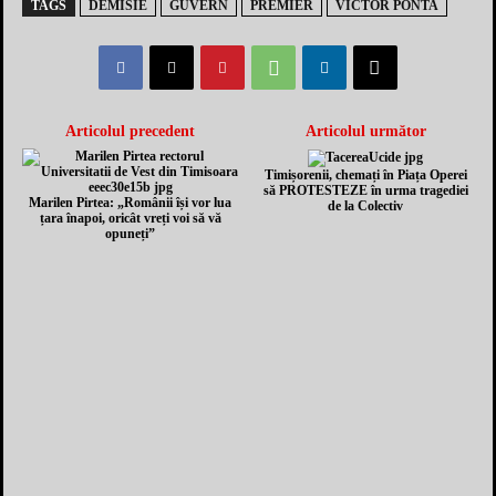
TAGS
DEMISIE
GUVERN
PREMIER
VICTOR PONTA
Articolul precedent
Articolul următor
Timișorenii, chemați în Piața Operei
să PROTESTEZE în urma tragediei
Marilen Pirtea: „Românii își vor lua
de la Colectiv
țara înapoi, oricât vreți voi să vă
opuneți”