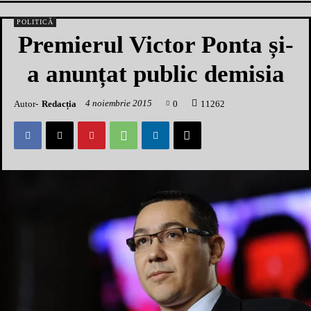
POLITICĂ
Premierul Victor Ponta și-
a anunțat public demisia
4 noiembrie 2015
Autor-
Redacția
0
1
1262