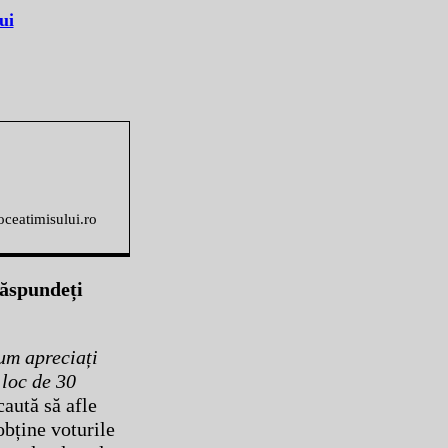
ui
voceatimisului.ro
răspundeți
m apreciați
 loc de 30
caută să afle
obține voturile