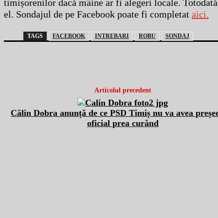
timișorenilor dacă mâine ar fi alegeri locale. Totodată,
el. Sondajul de pe Facebook poate fi completat
aici.
TAGS
FACEBOOK
INTREBARI
ROBU
SONDAJ
Articolul precedent
Călin Dobra anunță de ce PSD Timiș nu va avea preșe
oficial prea curând