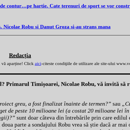
de contur…pe hartie. Cate terenuri de sport se vor constr
s. Nicolae Robu si Danut Groza si-au strans mana
Redacția
ă vă aparține! Click
aici
-citeste condiţiile de utilizare ale site-ului www.
ul? Primarul Timișoarei, Nicolae Robu, vă invită să 
roiect greu, a fost finalizat înainte de termen?”
sau
„Cu
get de peste 10 milioane lei (a costat 20 milioane lei în
legii)?”
sunt doar câteva din întrebările prin care edilul 
a doua parte a sondajului Robu vrea să știe dacă ar mai 