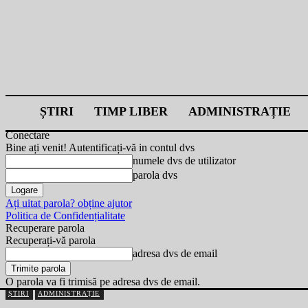
ȘTIRI
TIMP LIBER
ADMINISTRAȚIE
Conectare
Bine ați venit! Autentificați-vă in contul dvs
numele dvs de utilizator
parola dvs
Ați uitat parola? obține ajutor
Politica de Confidențialitate
Recuperare parola
Recuperați-vă parola
adresa dvs de email
O parola va fi trimisă pe adresa dvs de email.
ȘTIRI
ADMINISTRAȚIE