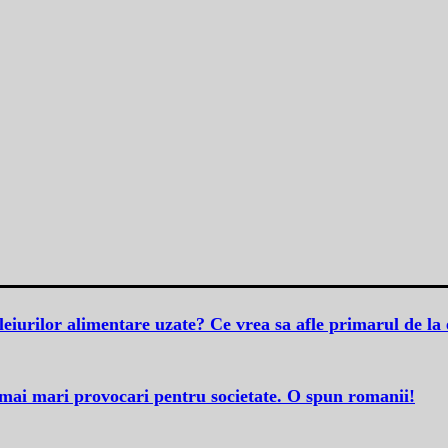
leiurilor alimentare uzate? Ce vrea sa afle primarul de la 
e mai mari provocari pentru societate. O spun romanii!