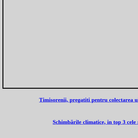
Timisorenii, pregatiti pentru colectarea u
Schimbările climatice, in top 3 cel