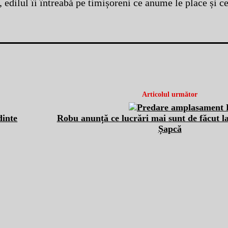
 edilul îi întreabă pe timișoreni ce anume le place și ce
Articolul următor
dinte
Robu anunță ce lucrări mai sunt de făcut l
Șapcă