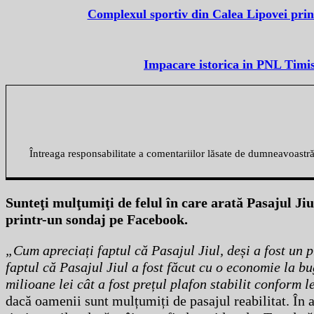
Complexul sportiv din Calea Lipovei prin
Impacare istorica in PNL Timi
Întreaga responsabilitate a comentariilor lăsate de dumneavoastr
Sunteţi mulţumiţi de felul în care arată Pasajul Ji
printr-un sondaj pe Facebook.
„Cum apreciați faptul că Pasajul Jiul, deși a fost un p
faptul că Pasajul Jiul a fost făcut cu o economie la bu
milioane lei cât a fost prețul plafon stabilit conform 
dacă oamenii sunt mulțumiți de pasajul reabilitat. În 