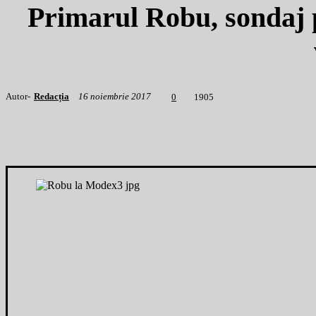
Primarul Robu, sondaj p
Autor-
Redacția
16 noiembrie 2017
1
905
0