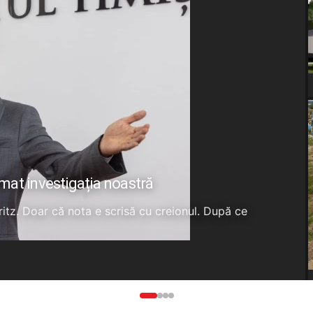
rmat investigația noastră
Fritz. Doar că nota e scrisă cu creionul. După ce