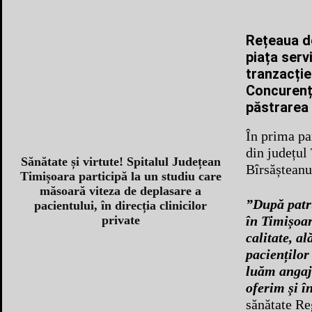
Rețeaua d
piața serv
tranzacție
Concurențe
păstrarea u
În prima pa
din județul
Sănătate și virtute! Spitalul Județean
Bîrsășteanu
Timișoara participă la un studiu care
măsoară viteza de deplasare a
”După patr
pacientului, în direcția clinicilor
în Timișoar
private
calitate, a
pacienților
luăm angaja
oferim și în
sănătate Re