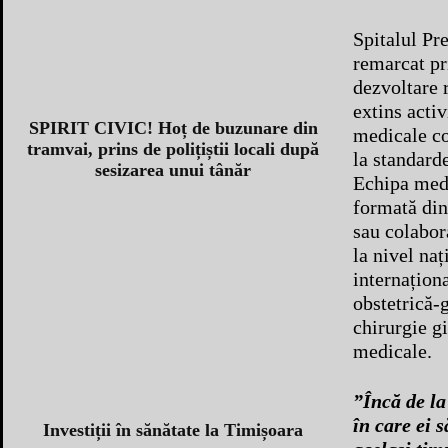
Spitalul Pr
remarcat pr
dezvoltare r
extins activ
SPIRIT CIVIC! Hoț de buzunare din
medicale co
tramvai, prins de polițiștii locali după
la standard
sesizarea unui tânăr
Echipa medi
formată din
sau colabor
la nivel naț
internaționa
obstetrică-
chirurgie gi
medicale.
”Încă de la
în care ei s
Investiții în sănătate la Timișoara