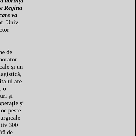
tă dorință
te Regina
care va
of. Univ.
ctor
ne de
borator
cale și un
agistică,
talul are
, o
uri și
operație și
loc peste
rurgicale
ativ 300
fră de