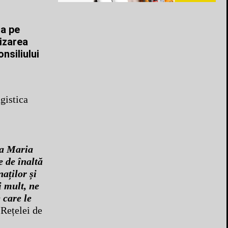
ța pe
vizarea
nsiliului
gistica
na Maria
e de înaltă
aților și
i mult, ne
 care le
Rețelei de