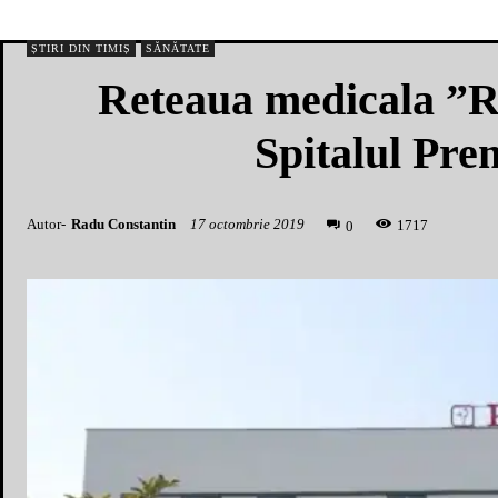
ȘTIRI DIN TIMIȘ
SĂNĂTATE
Reteaua medicala ”Re
Spitalul Pre
Autor-
Radu Constantin
17 octombrie 2019
1
717
0