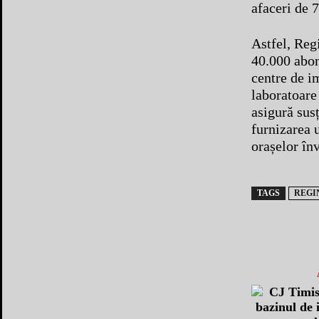
afaceri de 
Astfel, Reg
40.000 abona
centre de i
laboratoare
asigură susț
furnizarea u
orașelor în
TAGS
REGI