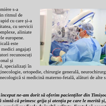
emière s-a
in ritmul de
apid cu care și-a
itatea, cu servicii
mplexe, aliniate
ele europene.
cală este
 medici angajați
atori recunoscuți
ional și
l, specializați în
ginecologie, ortopedie, chirurgie generală, neurochirurg
necologică si medicină materno-fetală, alături de alte s
 început ne-am dorit să oferim pacienților din Timișo
ă simtă că primesc grija și atenția pe care le merită și,