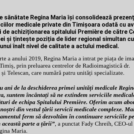
e sănătate Regina Maria își consolidează prezen
iciilor medicale private din Timișoara odată cu a
i de achiziționarea spitalului Première de către Co
i și țintește poziția de lider regional simultan cu
nui înalt nivel de calitate a actului medical.
rte a anului 2019, Regina Maria a intrat pe piața de ima
 Timiș, prin preluarea centrelor de Radioimagistică dr.
 și Telescan, care numără patru unități specializate.
u ani de la deschiderea primei unități medicale Regi
a, suntem încântați să ne extindem serviciile medical
lături de echipa Spitalului Première. Oferim acum abon
 noștri din vestul țării servicii medicale complexe. Ma
mentul ferm să dezvoltăm în continuare serviciile pe
 această parte a țării”
, a punctat Fady Chreih, CEO-ul 
gina Maria.