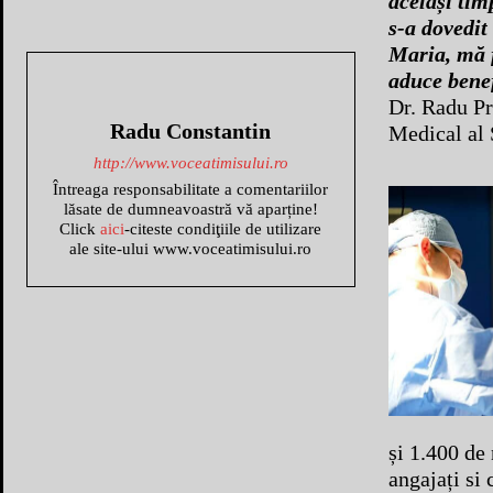
același tim
s-a dovedit
Maria, mă f
aduce benef
Dr. Radu Pr
Radu Constantin
Medical al 
http://www.voceatimisului.ro
Întreaga responsabilitate a comentariilor
lăsate de dumneavoastră vă aparține!
Click
aici
-citeste condiţiile de utilizare
ale site-ului www.voceatimisului.ro
și 1.400 de
angajați si 