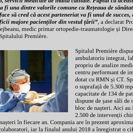
p, servicii medicale de înaltă calitate. Faptul că aceas
 a fi una dintre valorile comune cu Rețeaua de sănăta
ace să cred că acest parteneriat va fi unul de succes, 
icii majore pacienților din vestul țării”
, a declarat Pr
ejbeanu, medic primar ortopedie-traumatologie și Dire
Spitalului Première.
Spitalul Première dispu
ambulatoriu integrat, la
propriu de analize medi
centru performant de im
dotat cu RMN și CT. Spi
o suprafață de 5.300 mp
capacitate de 134 de pat
dispune de șase săli de 
bloc de nașteri. Aici au 
2.500 de intervenții chi
 nașteri în fiecare an. Compania are în prezent aproxim
colaboratori, iar la finalul anului 2018 a înregistrat o ci