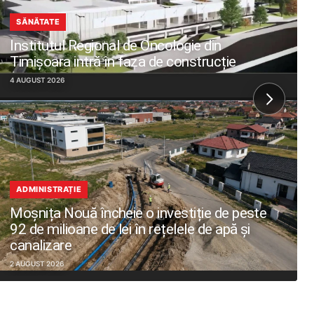
SĂNĂTATE
Institutul Regional de Oncologie din
Timișoara intră în faza de construcție
4 AUGUST 2026
ADMINISTRAȚIE
Moșnița Nouă încheie o investiție de peste
92 de milioane de lei în rețelele de apă și
canalizare
2 AUGUST 2026