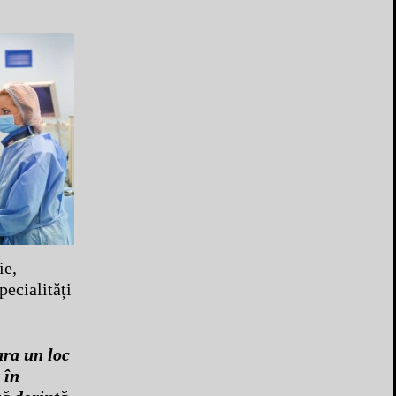
ie,
pecialități
ara un loc
 în