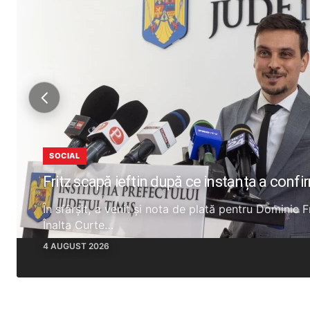
SOCIAL
Fritz scapă ieftin după ce instanța a confi
În sfârșit, a venit și nota de plată pentru Dominic 
Înalta Curte…
4 AUGUST 2026