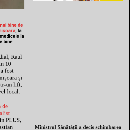
mai bine de
imișoara
, la
 medicale la
e bine
dial, Raul
in 10
a fost
mișoara și
r-un lift,
el local.
n de
alist
din PLUS,
astian
Ministrul Sănătății a decis schimbarea