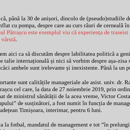
că, până la 30 de anișori, dincolo de (pseudo)studiile d
flat cu pompa, despre care au curs râuri de cerneală în
ul Pătrașcu este exemplul viu că experiența de traseist 
 vârstă
.
em aici ca să discutăm despre labilitatea politică a geni
e talie internațională și nici să vorbim despre așa-zisa 
căci ambele sunt irelevante și inexistente. Până la un p
rtante sunt calitățile manageriale ale asist. univ. dr. R
trașcu cel care, la data de 27 noiembrie 2019, prin ordin
at de ministrul sănătății de la acea vreme, Victor Costa
upului” de susținători, a fost numit în funcția de manag
Județean Timișoara, interimar, pentru 6 luni.
ca la fotbal, mandatul de management e tot ”în prelungir