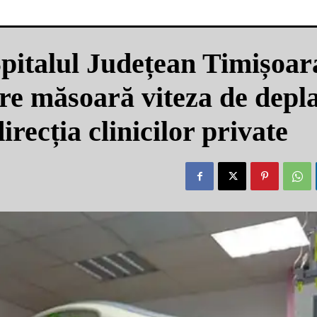
 Spitalul Județean Timișoar
are măsoară viteza de depl
irecția clinicilor private