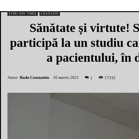
ȘTIRI DIN TIMIȘ
SĂNĂTATE
Sănătate și virtute!
participă la un studiu c
a pacientului, în d
Autor-
Radu Constantin
16 martie 2021
1
7332
1