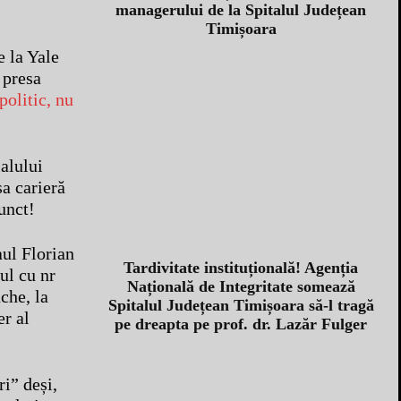
managerului de la Spitalul Județean
Timișoara
e la Yale
 presa
politic, nu
alului
sa carieră
unct!
aul Florian
Tardivitate instituțională! Agenția
ul cu nr
Națională de Integritate somează
che, la
Spitalul Județean Timișoara să-l tragă
er al
pe dreapta pe prof. dr. Lazăr Fulger
i” deși,