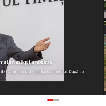
rmat investigația noastră
Fritz. Doar că nota e scrisă cu creionul. După ce