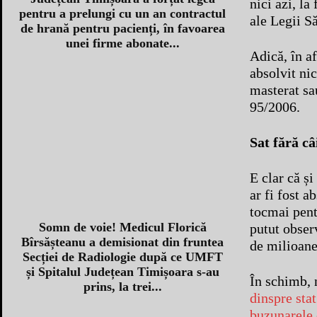
nici azi, la
pentru a prelungi cu un an contractul
ale Legii Să
de hrană pentru pacienți, în favoarea
unei firme abonate...
Adică, în af
absolvit ni
masterat sa
95/2006.
Sat fără câ
E clar că ș
ar fi fost a
tocmai pent
Somn de voie! Medicul Florică
putut obser
Bîrsășteanu a demisionat din fruntea
de milioane
Secției de Radiologie după ce UMFT
și Spitalul Județean Timișoara s-au
În schimb, 
prins, la trei...
dinspre sta
buzunarele c