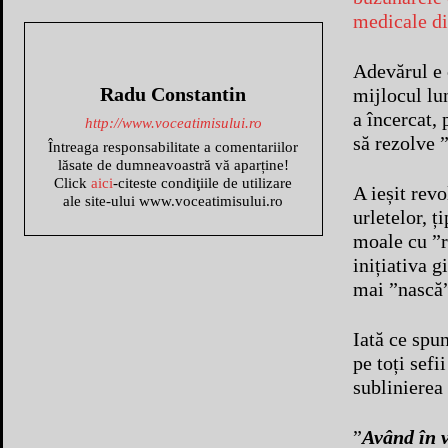
medicale di
Adevărul e c
Radu Constantin
mijlocul lu
a încercat, 
http://www.voceatimisului.ro
să rezolve ”
Întreaga responsabilitate a comentariilor
lăsate de dumneavoastră vă aparține!
Click
aici
-citeste condiţiile de utilizare
A ieșit revo
ale site-ului www.voceatimisului.ro
urletelor, ț
moale cu ”r
inițiativa 
mai ”nască
Iată ce spun
pe toți sefi
sublinierea
”
Având în v