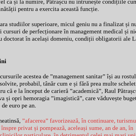
 fel ca și la numire, Pătrașcu nu întrunește condițiile c
nătății pentru a exercita această funcție.
ara studiilor superioare, micul geniu nu a finalizat și n
ci cursuri de perfecționare în management medical și ni
u doctorat în același domeniu, condiții obligatorii ale L
ini
i cursurile acestea de ”management sanitar” își au rostu
bsolvite, probabil, tânăr cum e și fără prea multe schelet
ru că e la început de carieră ”academică”, Raul Pătrașcu
va și opri hemoragia ”imagistică”, care văduvește bug
 de euro pe an.
neatinsă,
”afacerea” favorizează, în continuare, turism
t înspre privat și pompează, aceleași sume, an de an, în
linicilor particulare, în detrimentul celei mai mari uni