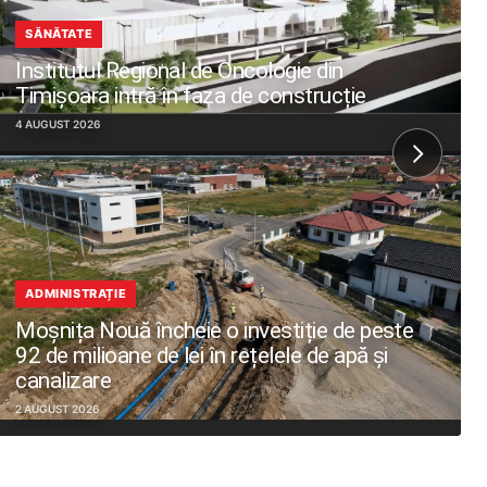
SĂNĂTATE
Institutul Regional de Oncologie din
Timișoara intră în faza de construcție
4 AUGUST 2026
ADMINISTRAȚIE
Moșnița Nouă încheie o investiție de peste
92 de milioane de lei în rețelele de apă și
canalizare
2 AUGUST 2026