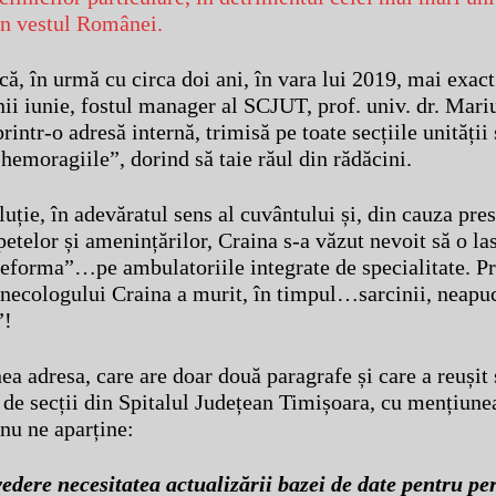
n vestul Românei.
ă, în urmă cu circa doi ani, în vara lui 2019, mai exact
nii iunie, fostul manager al SCJUT, prof. univ. dr. Mari
printr-o adresă internă, trimisă pe toate secțiile unității 
hemoragiile”, dorind să taie răul din rădăcini.
luție, în adevăratul sens al cuvântului și, din cauza pres
ipetelor și amenințărilor, Craina s-a văzut nevoit să o l
eforma”…pe ambulatoriile integrate de specialitate. Pr
ginecologului Craina a murit, în timpul…sarcinii, neapu
”!
ea adresa, care are doar două paragrafe și care a reușit s
i de secții din Spitalul Județean Timișoara, cu mențiune
 nu ne aparține:
edere necesitatea actualizării bazei de date pentru pe