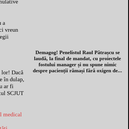
umulative
u a
ci vreun
egii
Demagog! Penelistul Raul Pătrașcu se
laudă, la final de mandat, cu proiectele
fostului manager și nu spune nimic
despre pacienții rămași fără oxigen de...
l lor! Dacă
e în dulap,
 ar fi
etul SCJUT
ul medical
tăți