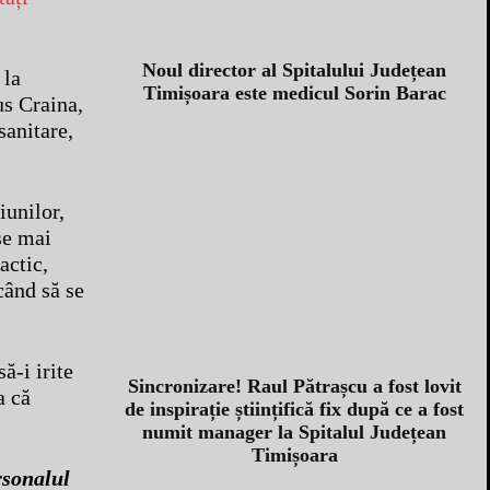
Noul director al Spitalului Județean
 la
Timișoara este medicul Sorin Barac
us Craina,
sanitare,
iunilor,
ase mai
actic,
când să se
ă-i irite
Sincronizare! Raul Pătrașcu a fost lovit
a că
de inspirație științifică fix după ce a fost
numit manager la Spitalul Județean
Timișoara
rsonalul