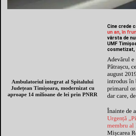
Cine crede 
un an, în fr
vârsta de nu
UMF Timișoar
cosmetizat, 
Adevărul e 
Pătrașcu, ce
august 2019
introdus în
Ambulatoriul integrat al Spitalului
primarul ora
Județean Timișoara, modernizat cu
aproape 14 milioane de lei prin PNRR
dar care, de
Înainte de 
Urgență „Pi
membru al P
Mișcarea Ro