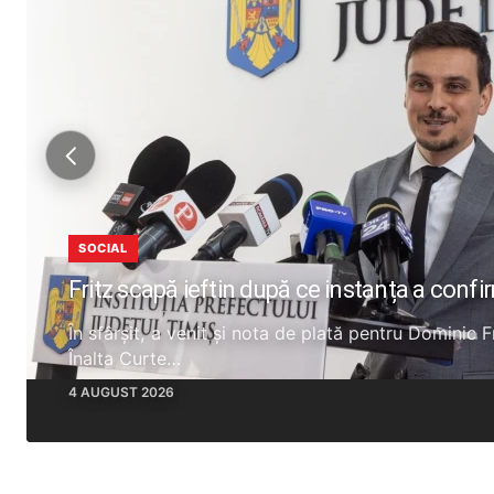
SOCIAL
Fritz scapă ieftin după ce instanța a confi
În sfârșit, a venit și nota de plată pentru Dominic 
Înalta Curte…
4 AUGUST 2026