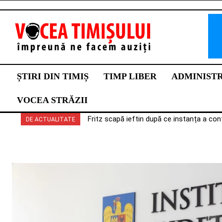
ȘTIRI DIN TIMIȘ
TIMP LIBER
ADMINIST
VOCEA STRĂZII
Fritz scapă ieftin după ce instanța a con
DE ACTUALITATE