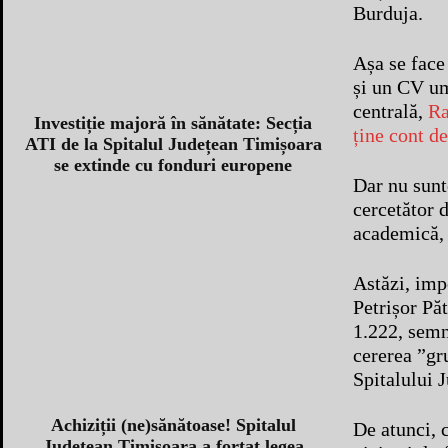
Burduja.
Așa se face 
și un CV um
centrală,
Ra
Investiție majoră în sănătate: Secția
ține cont de
ATI de la Spitalul Județean Timișoara
se extinde cu fonduri europene
Dar nu sunt
cercetător d
academică, 
Astăzi, impo
Petrișor Pă
1.222, semn
cererea ”gr
Spitalului 
Achiziții (ne)sănătoase! Spitalul
De atunci, 
Județean Timișoara a forțat legea