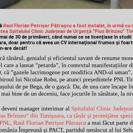
că
Raul Florian Petrișor Pătrașcu a fost instalat, în urmă cu 
untea Spitalului Clinic Județean de Urgență ”Pius Brînzeu” T
mai de 30 de primăveri, când numai ce se licențiase în studii
a, doar pentru că avea un CV internațional frumos și foart
n-are decât!
că tânărul, genialul și eficientul savant de renume mon
l care a lansat ”petarda”, în contextul manifestațiilor d
, că ”gazele lacrimogene pot modifica AND-ul uman”, 
 biroul lui Nicolae Robu, pe atunci președintele PNL Ti
șului de pe Bega, de o gașcă. Da, de una care încape înt
 mai bine de un deceniu, face jocurile în sănătate, la niv
a deveni manager interimar al
Spitalului Clinic Județea
us Brînzeu“ din Timișoara, ca tânăr și promițător speci
NL, Raul Florian Petrișor Pătrașcu
a mai făcut parte 
mânia Împreună și PACT, partidul nenăscut al lui Seb