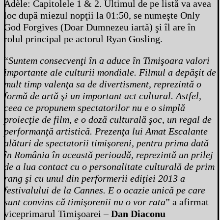
Adèle: Capitolele 1 & 2. Ultimul de pe listă va avea
loc după miezul nopţii la 01:50, se numeşte Only
God Forgives (Doar Dumnezeu iartă) şi îl are în
rolul principal pe actorul Ryan Gosling.
“
Suntem consecvenţi în a aduce în Timişoara valori
importante ale culturii mondiale. Filmul a depăşit de
mult timp valenţa sa de divertisment, reprezintă o
formă de artă şi un important act cultural. Astfel,
ceea ce propunem spectatorilor nu e o simplă
proiecţie de film, e o doză culturală şoc, un regal de
performanţă artistică. Prezenţa lui Amat Escalante
alături de spectatorii timişoreni, pentru prima dată
în România în această perioadă, reprezintă un prilej
de a lua contact cu o personalitate culturală de prim
rang şi cu unul din performerii ediţiei 2013 a
festivalului de la Cannes. E o ocazie unică pe care
sunt convins că timişorenii nu o vor rata
” a afirmat
viceprimarul Timişoarei –
Dan Diaconu