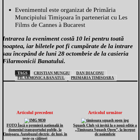
Evenimentul este organizat de Primăria
Muncipiului Timişoara în parteneriat cu Les
Films de Cannes à Bucarest
Intrarea la eveniment costă 10 lei pentru toată
noaptea, iar biletele pot fi cumpărate de la intrare
sau începând de luni 28 octombrie de la casieria
Filarmonicii Banatului.
TAGS
CRISTIAN MUNGIU
DAN DIACONU
FILARMONICA BANATUL
PRIMARIA TIMISOARA
Articolul precedent
Articolul următor
FOTO Încă o premieră naţională în
Squash Club vă invită la o nouă ediţie a
domeniul transportului public, la
„Timişoara Squash Open”, la început
Timişoara. Autobuzul electric, de luni, în
de noiembrie
teste cu călători