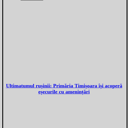
Ultimatumul rușinii: Primăria Timișoara își acoperă
eșecurile cu amenințări