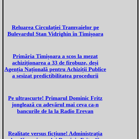
Reluarea Circulației Tramvaielor pe
Bulevardul Stan Vidrighin în Timișoara
Primăria Timișoara a scos la mezat
achiziționarea a 33 de firobuze, deși
Agenția Națională pentru Achiziții Publice
a sesizat predictibilitatea procedurii
Pe ultrascurte! Primarul Dominic Fritz
jonglează cu adevărul mai ceva ca-n
bancurile de la la Radio Erevan
Realitate versus ficțiune! Administrația