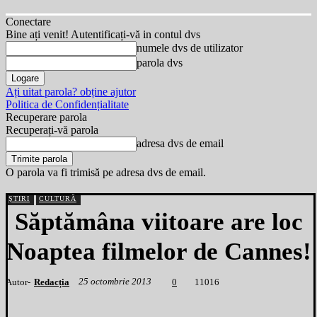
Conectare
Bine ați venit! Autentificați-vă in contul dvs
numele dvs de utilizator
parola dvs
Ați uitat parola? obține ajutor
Politica de Confidențialitate
Recuperare parola
Recuperați-vă parola
adresa dvs de email
O parola va fi trimisă pe adresa dvs de email.
ȘTIRI
CULTURĂ
Săptămâna viitoare are loc
Noaptea filmelor de Cannes!
25 octombrie 2013
Autor-
Redacția
1
1016
0