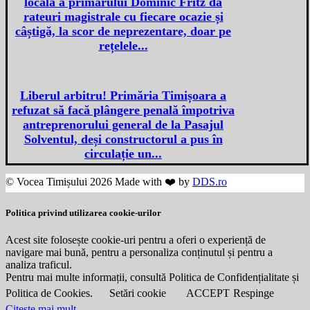
locală a primarului Dominic Fritz dă
rateuri magistrale cu fiecare ocazie și
câștigă, la scor de neprezentare, doar pe
rețelele...
Liberul arbitru! Primăria Timișoara a
refuzat să facă plângere penală împotriva
antreprenorului general de la Pasajul
Solventul, deși constructorul a pus în
circulație un...
© Vocea Timișului 2026 Made with ❤️ by
DDS.ro
Politica privind utilizarea cookie-urilor
Acest site folosește cookie-uri pentru a oferi o experiență de
navigare mai bună, pentru a personaliza conținutul și pentru a
analiza traficul.
Pentru mai multe informații, consultă Politica de Confidențialitate și
Politica de Cookies.
Setări cookie
ACCEPT
Respinge
Citeste mai mult