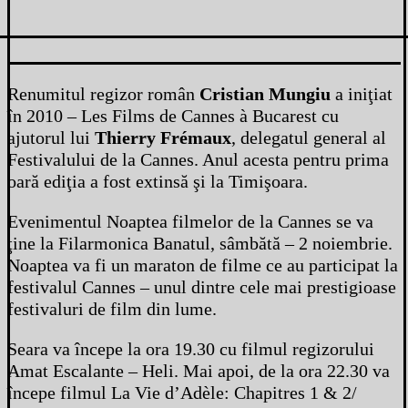
Renumitul regizor român
Cristian Mungiu
a iniţiat
în 2010 – Les Films de Cannes à Bucarest cu
ajutorul lui
Thierry Frémaux
, delegatul general al
Festivalului de la Cannes. Anul acesta pentru prima
oară ediţia a fost extinsă şi la Timişoara.
Evenimentul Noaptea filmelor de la Cannes se va
ţine la Filarmonica Banatul, sâmbătă – 2 noiembrie.
Noaptea va fi un maraton de filme ce au participat la
festivalul Cannes – unul dintre cele mai prestigioase
festivaluri de film din lume.
Seara va începe la ora 19.30 cu filmul regizorului
Amat Escalante – Heli. Mai apoi, de la ora 22.30 va
începe filmul La Vie d’Adèle: Chapitres 1 & 2/