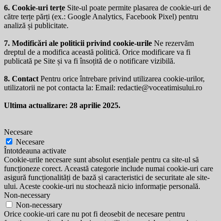
6. Cookie-uri terțe
Site-ul poate permite plasarea de cookie-uri de
către terțe părți (ex.: Google Analytics, Facebook Pixel) pentru
analiză și publicitate.
7. Modificări ale politicii privind cookie-urile
Ne rezervăm
dreptul de a modifica această politică. Orice modificare va fi
publicată pe Site și va fi însoțită de o notificare vizibilă.
8. Contact
Pentru orice întrebare privind utilizarea cookie-urilor,
utilizatorii ne pot contacta la: Email:
redactie@voceatimisului.ro
Ultima actualizare: 28 aprilie 2025.
Necesare
Necesare
Întotdeauna activate
Cookie-urile necesare sunt absolut esențiale pentru ca site-ul să
funcționeze corect. Această categorie include numai cookie-uri care
asigură funcționalități de bază și caracteristici de securitate ale site-
ului. Aceste cookie-uri nu stochează nicio informație personală.
Non-necessary
Non-necessary
Orice cookie-uri care nu pot fi deosebit de necesare pentru