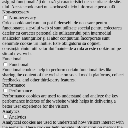
asigură funcționalități de bază și caracteristici de securitate ale site-
ului. Aceste cookie-uri nu stochează nicio informație personală.
Non-necessary
Non-necessary
Orice cookie-uri care nu pot fi deosebit de necesare pentru
funcționarea site-ului web și sunt utilizate special pentru colectarea
datelor cu caracter personal ale utilizatorului prin intermediul
analizelor, anunțurilor și al altor conținuturi încorporate sunt
denumite cookie-uri inutile. Este obligatoriu să obțineți
consimțământul utilizatorului înainte de a rula aceste cookie-uri pe
site-ul dvs. web.
Functional
Functional
Functional cookies help to perform certain functionalities like
sharing the content of the website on social media platforms, collect
feedbacks, and other third-party features.
Performance
Performance
Performance cookies are used to understand and analyze the key
performance indexes of the website which helps in delivering a
better user experience for the visitors.
Analytics
Analytics
Analytical cookies are used to understand how visitors interact with
the website. These cookies help provide information on metrics the