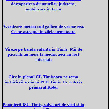
deszapezirea drumurilor judetene,
mobilizare in forta
Avertizare meteo: cod galben de vreme rea.
Ce ne asteapta in zilele urmatoare
Viroze pe banda rulanta in Timis. Mii de
pacienti au mers la medic, zeci au fost
internati
Circ in plenul CL Timisoara pe tema
inchirierii sediului PSD Timis. Ce a decis
primarul Robu
Pompierii ISU Timis, salvatori de vieti si in