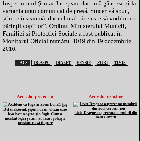
Inspectoratul Şcolar Judeţean, dar „mă gândesc și la
varianta unui comunicat de presă. Sincer vă spun,
știu ce înseamnă, dar cel mai bine este să vorbim cu
părinții copiilor”.
Ordinul Ministerului Municii
,
Familiei și Protecției Sociale a fost publicat în
Monitorul Oficial numărul 1019 din 19 decembrie
2016.
TAGS
DGASPC
DIABET
PENSIE
STIRI
TIMIS
Articolul precedent
Articolul următor
Doi timişoreni, ţepuiţi de un oltean care
Liviu Dragnea a prezentat membrii din
le-a lovit maşina şi a fugit. Cum a
noul Guvern
încălcat legea şi cum au făcut poliţiştii
presiuni ca să îl apere