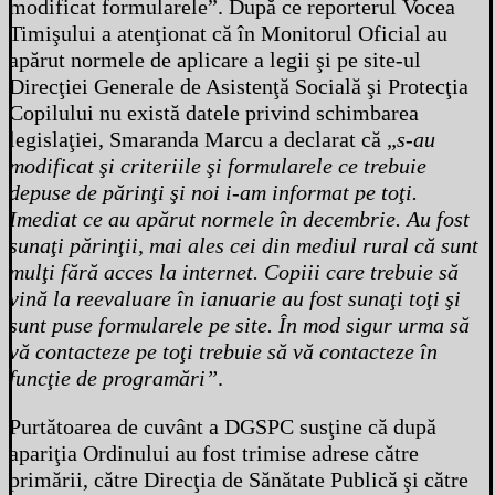
modificat formularele”. După ce reporterul Vocea
Timişului a atenţionat că în Monitorul Oficial au
apărut normele de aplicare a legii şi pe site-ul
Direcţiei Generale de Asistenţă Socială şi Protecţia
Copilului nu există datele privind schimbarea
legislaţiei, Smaranda Marcu a declarat că „
s-au
modificat şi criteriile şi formularele ce trebuie
depuse de părinţi şi noi i-am informat pe toţi.
Imediat ce au apărut normele în decembrie. Au fost
sunaţi părinţii, mai ales cei din mediul rural că sunt
mulţi fără acces la internet. Copiii care trebuie să
vină la reevaluare în ianuarie au fost sunaţi toţi şi
sunt puse formularele pe site. În mod sigur urma să
vă contacteze pe toţi trebuie să vă contacteze în
funcţie de programări”
.
Purtătoarea de cuvânt a DGSPC susţine că după
apariţia Ordinului au fost trimise adrese către
primării, către Direcţia de Sănătate Publică şi către