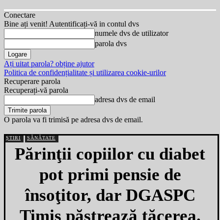
Conectare
Bine ați venit! Autentificați-vă in contul dvs
numele dvs de utilizator
parola dvs
Ați uitat parola? obține ajutor
Politica de confidențialitate și utilizarea cookie-urilor
Recuperare parola
Recuperați-vă parola
adresa dvs de email
O parola va fi trimisă pe adresa dvs de email.
ȘTIRI
SĂNĂTATE
Părinţii copiilor cu diabet
pot primi pensie de
însoţitor, dar DGASPC
Timiş păstrează tăcerea.