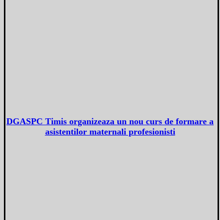
DGASPC Timis organizeaza un nou curs de formare a
asistentilor maternali profesionisti