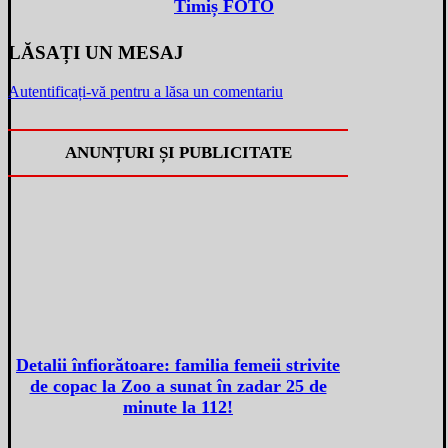
Timiș FOTO
LĂSAȚI UN MESAJ
Autentificați-vă pentru a lăsa un comentariu
ANUNȚURI ȘI PUBLICITATE
Detalii înfiorătoare: familia femeii strivite
de copac la Zoo a sunat în zadar 25 de
minute la 112!