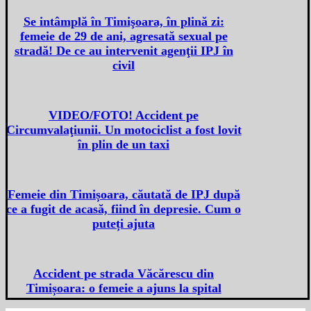
Se intâmplă în Timişoara, în plină zi:
femeie de 29 de ani, agresată sexual pe
stradă! De ce au intervenit agenţii IPJ în
civil
VIDEO/FOTO! Accident pe
Circumvalaţiunii. Un motociclist a fost lovit
în plin de un taxi
Femeie din Timișoara, căutată de IPJ după
ce a fugit de acasă, fiind în depresie. Cum o
puteți ajuta
Accident pe strada Văcărescu din
Timișoara: o femeie a ajuns la spital