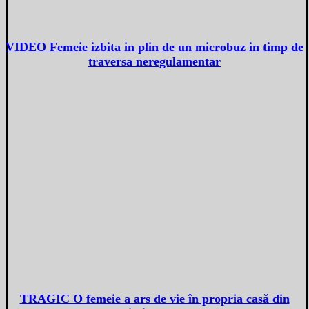
VIDEO Femeie izbita in plin de un microbuz in timp de
traversa neregulamentar
TRAGIC O femeie a ars de vie în propria casă din