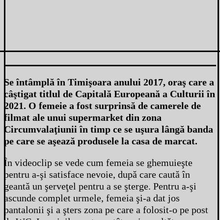
Se întâmplă în Timişoara anului 2017, oraş care a
câştigat titlul de Capitală Europeană a Culturii în
2021. O femeie a fost surprinsă de camerele de
filmat ale unui supermarket din zona
Circumvalaţiunii în timp ce se uşura lângă banda
pe care se aşează produsele la casa de marcat.
În videoclip se vede cum femeia se ghemuieşte
pentru a-şi satisface nevoie, după care caută în
geantă un şerveţel pentru a se şterge. Pentru a-şi
ascunde complet urmele, femeia şi-a dat jos
pantalonii şi a şters zona pe care a folosit-o pe post