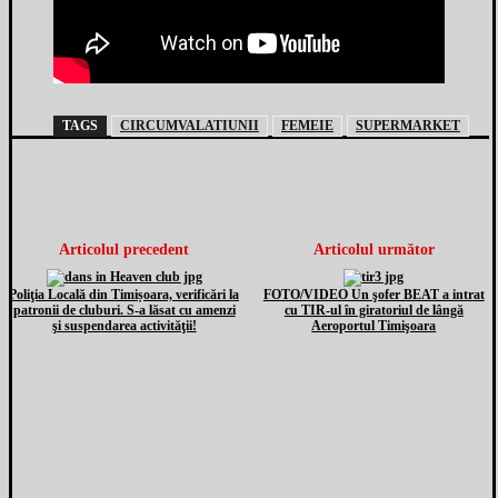
TAGS
CIRCUMVALATIUNII
FEMEIE
SUPERMARKET
Articolul precedent
Articolul următor
Poliţia Locală din Timișoara, verificări la
FOTO/VIDEO Un şofer BEAT a intrat
patronii de cluburi. S-a lăsat cu amenzi
cu TIR-ul în giratoriul de lângă
şi suspendarea activităţii!
Aeroportul Timişoara