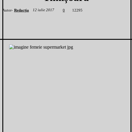
12 iulie 2017
Autor-
Redacția
1
2295
0