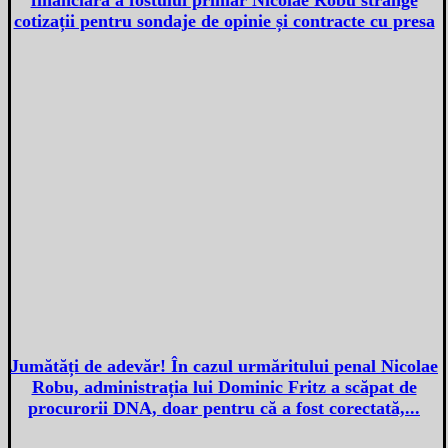
cotizații pentru sondaje de opinie și contracte cu presa
Jumătăți de adevăr! În cazul urmăritului penal Nicolae
Robu, administrația lui Dominic Fritz a scăpat de
procurorii DNA, doar pentru că a fost corectată,...