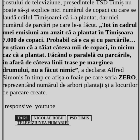
postului de televiziune, președintele TSD Timiș nu
poate să-și explice nici numărul de copaci cu care se
laudă edilul Timișoarei că i-a plantat, dar nici
numărul de parcări pe care le-a făcut.
„Tot în cadrul
unei emisiuni am auzit că a plantat în Timișoara
7.000 de copaci. Probabil că e ca și cu parcările…
eu știam că a tăiat câteva mii de copaci, în niciun
caz că a plantat. Făcând o paralelă cu parcările,
în afară de câteva linii trase pe marginea
drumului, nu a făcut nimic”
, a declarat Alfred
Simonis în timp ce afișa o foaie pe care scria
ZERO
,
reprezentând numărul de arbori plantați și a locurilor
de parcare create.
[responsive_youtube
TAGS
NICOLAE ROBU
PSD TIMIS
TELEVIZIUNEA PRIMARIEI