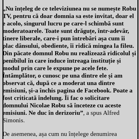
„Nu înțeleg de ce televiziunea nu se numește Robu
TV, pentru că doar domnia sa este invitat, doar el
e acolo, singurul lucru pe care-l schimbă sunt
moderatoarele. Toate sunt drăguțe, într-adevăr,
tinere liberale, care-i pun întrebări așa cum îi
plac dânsului, obediente, îi ridică mingea la fileu.
Din păcate domnul Robu nu realizează ridicolul și
penibilul în care induce întreaga instituție și
modul prin care le expune pe acele fete.
Întâmplător, o cunosc pe una dintre ele și am
observat că, după ce a moderat una dintre
emisiuni, și-a închis pagina de Facebook. Poate a
fost criticată îndelung. Îi fac o solicitare
domnului Nicolae Robu să înceteze cu aceste
emisiuni. Ne duc în derizoriu”
, a spus Alfred
Simonis.
De asemenea, așa cum nu înțelege denumirea