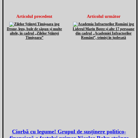
Articolul precedent
Articolul următor
Drone, lego, bule de săpun și multe
Liderul Marin Botez și alte 17 persoane
altele, în cadrul „Zilelor Științei
din cadrul „Academiei Infractorilor
Timișoara”
Români”, trimiși în judecată
Ciorbă cu legume! Grupul de susținere politico-
financiară a fostului primar Nicolae Robu strânge