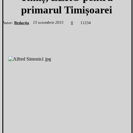
primarul Timișoarei
15 octombrie 2015
Autor-
Redacția
1
1234
0