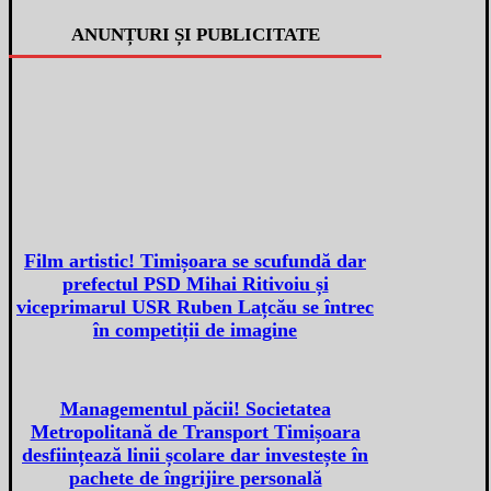
ANUNȚURI ȘI PUBLICITATE
Film artistic! Timișoara se scufundă dar
prefectul PSD Mihai Ritivoiu și
viceprimarul USR Ruben Lațcău se întrec
în competiții de imagine
Managementul păcii! Societatea
Metropolitană de Transport Timișoara
desființează linii școlare dar investește în
pachete de îngrijire personală