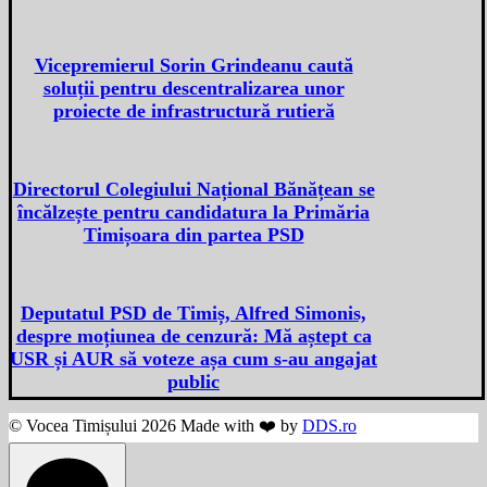
Vicepremierul Sorin Grindeanu caută
soluții pentru descentralizarea unor
proiecte de infrastructură rutieră
Directorul Colegiului Național Bănățean se
încălzește pentru candidatura la Primăria
Timișoara din partea PSD
Deputatul PSD de Timiș, Alfred Simonis,
despre moțiunea de cenzură: Mă aștept ca
USR și AUR să voteze așa cum s-au angajat
public
© Vocea Timișului 2026 Made with ❤️ by
DDS.ro