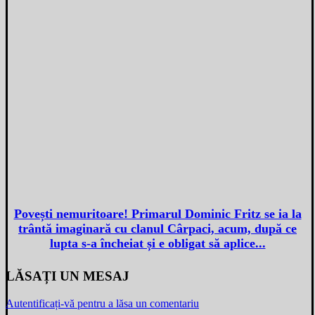
Povești nemuritoare! Primarul Dominic Fritz se ia la
trântă imaginară cu clanul Cârpaci, acum, după ce
lupta s-a încheiat și e obligat să aplice...
LĂSAȚI UN MESAJ
Autentificați-vă pentru a lăsa un comentariu