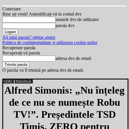
Conectare
Bine ați venit! Autentificați-vă in contul dvs
numele dvs de utilizator
parola dvs
Ați uitat parola? obține ajutor
Politica de confidențialitate și utilizarea cookie-urilor
Recuperare parola
Recuperați-vă parola
adresa dvs de email
O parola va fi trimisă pe adresa dvs de email.
ȘTIRI
POLITICĂ
Alfred Simonis: „Nu înțeleg
de ce nu se numește Robu
TV!”. Președintele TSD
Timiș, ZERO pentru