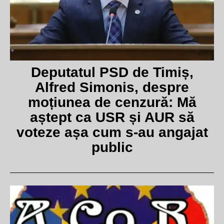
Deputatul PSD de Timiș,
Alfred Simonis, despre
moțiunea de cenzură: Mă
aștept ca USR și AUR să
voteze așa cum s-au angajat
public