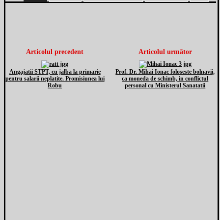
Articolul precedent
Articolul următor
Angajatii STPT, cu jalba la primarie
Prof. Dr. Mihai Ionac foloseste bolnavii,
pentru salarii neplatite. Promisiunea lui
ca moneda de schimb, in conflictul
Robu
personal cu Ministerul Sanatatii