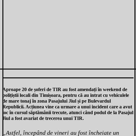
Aproape 20 de șoferi de TIR au fost amendați în weekend de
polițiștii locali din Timișoara, pentru că au intrat cu vehiculele
de mare tonaj în zona Pasajului Jiul și pe Bulevardul
Republicii. Acțiunea vine ca urmare a unui incident care a avut
loc în cursul săptămânii trecute, atunci când podul de la Pasajul
Jiul a fost avariat de trecerea unui TIR.
„Astfel, începând de vineri au fost încheiate un