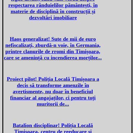
respectarea rânduielilor pământești, în
materie de disciplină în construcții și
dezvoltări imobiliare
Haos generalizat! Sute de mii de euro
nefiscalizați, zburdă-n voie, în Germania,
printre clanurile de rromi din Timișoara,
care se amenință cu incendierea morților...
Proiect pilot! Poliția Locală Timișoara a
decis să transforme amenzile în
avertismente, nu doar în beneficiul
financiar al angajaților, ci pentru toți
muritorii de...
Batalion disciplinar! Poliția Locală
Timișoara, centru de reeducare și