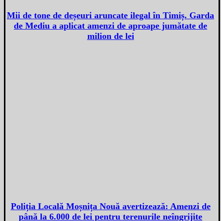
Mii de tone de deșeuri aruncate ilegal în Timiș. Garda
de Mediu a aplicat amenzi de aproape jumătate de
milion de lei
Poliția Locală Moșnița Nouă avertizează: Amenzi de
până la 6.000 de lei pentru terenurile neîngrijite