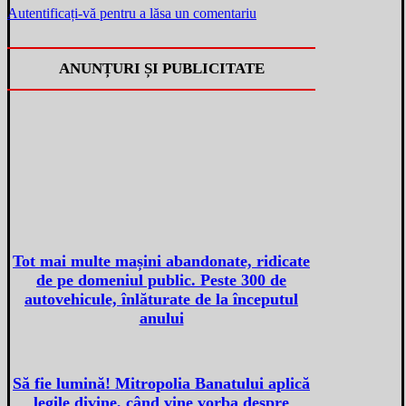
Autentificați-vă pentru a lăsa un comentariu
ANUNȚURI ȘI PUBLICITATE
Tot mai multe mașini abandonate, ridicate
de pe domeniul public. Peste 300 de
autovehicule, înlăturate de la începutul
anului
Să fie lumină! Mitropolia Banatului aplică
legile divine, când vine vorba despre