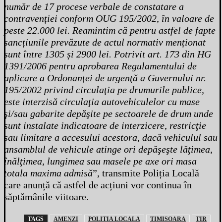
număr de 17 procese verbale de constatare a
contravenției conform OUG 195/2002, în valoare de
peste 22.000 lei. Reamintim că pentru astfel de fapte
sancțiunile prevăzute de actul normativ menționat
sunt între 1305 și 2900 lei. Potrivit art. 173 din HG
1391/2006 pentru aprobarea Regulamentului de
aplicare a Ordonanţei de urgenţă a Guvernului nr.
195/2002 privind circulaţia pe drumurile publice,
este interzisă circulaţia autovehiculelor cu mase
şi/sau gabarite depăşite pe sectoarele de drum unde
sunt instalate indicatoare de interzicere, restricţie
sau limitare a accesului acestora, dacă vehiculul sau
ansamblul de vehicule atinge ori depăşeşte lăţimea,
înălţimea, lungimea sau masele pe axe ori masa
totala maxima admisă
”, transmite Poliția Locală
care anunță că astfel de acțiuni vor continua în
săptămânile viitoare.
TAGS
AMENZI
POLITIA LOCALA
TIMISOARA
TIR