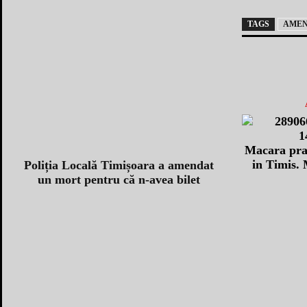
TAGS
AME
Macara prab
in Timis. 
Poliția Locală Timișoara a amendat
un mort pentru că n-avea bilet