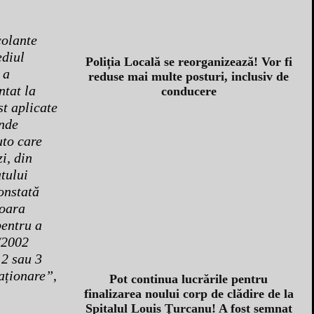
colante
ediul
Poliția Locală se reorganizează! Vor fi
 a
reduse mai multe posturi, inclusiv de
ntat la
conducere
st aplicate
unde
uto care
i, din
atului
onstată
șoara
pentru a
/2002
 2 sau 3
taționare”
,
Pot continua lucrările pentru
finalizarea noului corp de clădire de la
Spitalul Louis Ţurcanu! A fost semnat