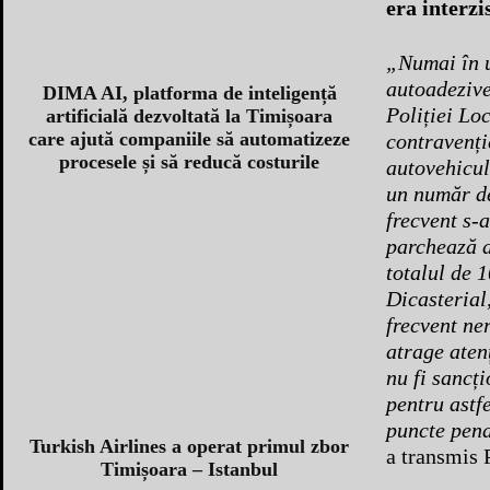
era interzis
„Numai în u
autoadezive
DIMA AI, platforma de inteligență
Poliției Lo
artificială dezvoltată la Timișoara
care ajută companiile să automatizeze
contravenți
procesele și să reducă costurile
autovehicule
un număr de
frecvent s-a
parchează a
totalul de 1
Dicasterial
frecvent ne
atrage aten
nu fi sancț
pentru astfe
puncte penal
Turkish Airlines a operat primul zbor
a transmis 
Timișoara – Istanbul