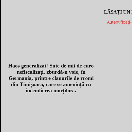
LĂSAȚI UN
Autentificați
Haos generalizat! Sute de mii de euro
nefiscalizați, zburdă-n voie, în
Germania, printre clanurile de rromi
din Timișoara, care se amenință cu
incendierea morților...