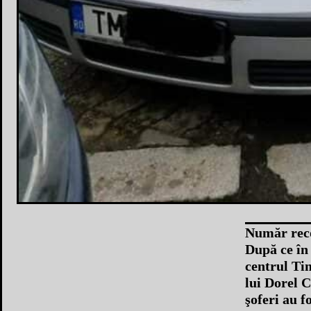
Număr reco
După ce în 
centrul Ti
lui Dorel C
şoferi au f