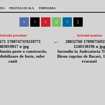
NDA
POLITIA LOCALA
TIMISOARA
Articolul precedent
Articolul următor
usita peste o constructie,
Incendiu la Judecatoria T
Mobilizare de forte, sofer
Birou cuprins de flacari, 
ranit
evacuati