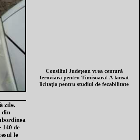
Consiliul Județean vrea centură
feroviară pentru Timișoara! A lansat
licitația pentru studiul de fezabilitate
 zile.
 din
subordinea
e 140 de
esul le