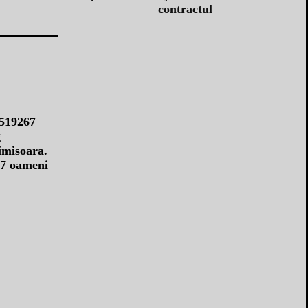
contractul
imisoara.
17 oameni