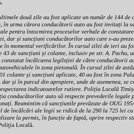
.
ltimele două zile au fost aplicate un număr de 144 de 
, în urma cărora conducătorii auto au fost invitați la s
cale pentru întocmirea proceselor verbale de constatare
ei, dar și sancțiuni conducătorilor auto care s-au preze
 în momentul verificărilor. În cursul zilei de ieri au fo
 43 de sancțiuni și colante, inclusiv pe str. A. Pacha, 
 constatat încălcarea legilsției de către conducătorii a
utovehiculele în zona pietonală. În cursul zilei de astăz
01 colante și sancțiuni aplicate, 40 au fost în zona Pal
, dar și în parcul din apropiere, unde de asemenea, se c
respectarea indicatoarelor rutiere. Poliția Locală Timi
ția conducătorilor auto să respecte prevederile legale 
ionați. Reamintim că sancțiunile prevăzute de OUG 195
l de încălcări ale legii se ridică de la 290 la 725 lei cu
izare la permis, în funcție de faptă, oprire respectiv s
Poliţia Locală.