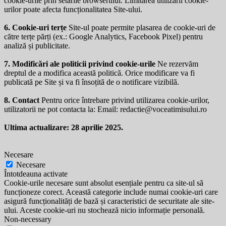
cookie-urile prin setările browserului. Limitarea utilizării cookie-
urilor poate afecta funcționalitatea Site-ului.
6. Cookie-uri terțe
Site-ul poate permite plasarea de cookie-uri de
către terțe părți (ex.: Google Analytics, Facebook Pixel) pentru
analiză și publicitate.
7. Modificări ale politicii privind cookie-urile
Ne rezervăm
dreptul de a modifica această politică. Orice modificare va fi
publicată pe Site și va fi însoțită de o notificare vizibilă.
8. Contact
Pentru orice întrebare privind utilizarea cookie-urilor,
utilizatorii ne pot contacta la: Email:
redactie@voceatimisului.ro
Ultima actualizare: 28 aprilie 2025.
Necesare
Necesare
Întotdeauna activate
Cookie-urile necesare sunt absolut esențiale pentru ca site-ul să
funcționeze corect. Această categorie include numai cookie-uri care
asigură funcționalități de bază și caracteristici de securitate ale site-
ului. Aceste cookie-uri nu stochează nicio informație personală.
Non-necessary