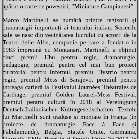
apărut o carte de povestiri, ”Miniature Campianesi”.
Marco Martinelli se numără printre regizorii și
dramaturgii importanți ai teatrului italian. Scrierile
sale se nasc din vecinătatea lucrului cu actorii de la
Teatro delle Albe, companie pe care a fondat-o în
1983 împreună cu Montanari. Martinelli a obținut
cinci premii Ubu pentru regie, dramaturgie,
pedagogie, premiul pentru cel mai bun proiect
curatorial pentru Infernul, premiul Hystrio pentru
regie, premiul Mess di Sarajevo, premiul pentru
întreaga carieră la Festivalul Journées Théatrales de
Carthage, premiul Golden Laurel-Mess Festival,
premiul pentru cultură în 2018 al Vereinigung
Deutsch-Italianischer Kulturgesellschaften. Textele
lui Martinelli sunt traduse și montate în Franța (în
proiecte de dramaturgie Face à Face și
Fabulamundi), Belgia, Statele Unite, Germania,