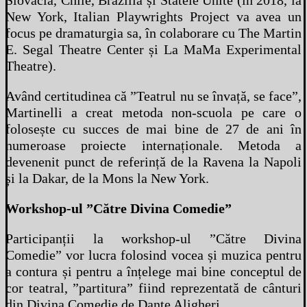
Slovacia, Chile, Brazilia și Statele Unite (în 2018, la
New York, Italian Playwrights Project va avea un
focus pe dramaturgia sa, în colaborare cu The Martin
E. Segal Theatre Center și La MaMa Experimental
Theatre).
Având certitudinea că ”Teatrul nu se învață, se face”,
Martinelli a creat metoda non-scuola pe care o
folosește cu succes de mai bine de 27 de ani în
numeroase proiecte internaționale. Metoda a
devenenit punct de referință de la Ravena la Napoli
și la Dakar, de la Mons la New York.
Workshop-ul ”Către Divina Comedie”
Participanții la workshop-ul ”Către Divina
Comedie” vor lucra folosind vocea și muzica pentru
a contura și pentru a înțelege mai bine conceptul de
cor teatral, ”partitura” fiind reprezentată de cânturi
din Divina Comedie de Dante Aligheri.