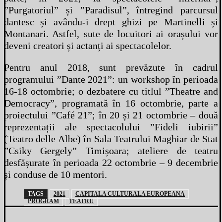
”Purgatoriul” și ”Paradisul”, întregind parcursul
dantesc și avându-i drept ghizi pe Martinelli și
Montanari. Astfel, sute de locuitori ai orașului vor
deveni creatori și actanți ai spectacolelor.
Pentru anul 2018, sunt prevăzute în cadrul
programului ”Dante 2021”: un workshop în perioada
16-18 octombrie; o dezbatere cu titlul ”Theatre and
Democracy”, programată în 16 octombrie, parte a
proiectului ”Café 21”; în 20 și 21 octombrie – două
reprezentații ale spectacolului ”Fideli iubirii”
(Teatro delle Albe) în Sala Teatrului Maghiar de Stat
”Csiky Gergely” Timișoara; ateliere de teatru
desfășurate în perioada 22 octombrie – 9 decembrie
și conduse de 10 mentori.
TAGS
2021
CAPITALA CULTURALA EUROPEANA
PROGRAM
TEATRU