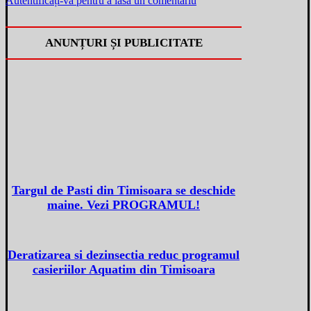
Autentificați-vă pentru a lăsa un comentariu
ANUNȚURI ȘI PUBLICITATE
Targul de Pasti din Timisoara se deschide
maine. Vezi PROGRAMUL!
Deratizarea si dezinsectia reduc programul
casieriilor Aquatim din Timisoara