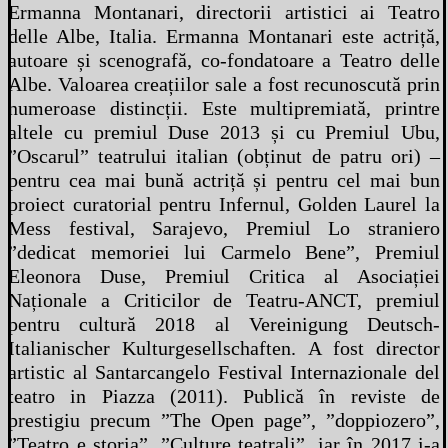
Ermanna Montanari, directorii artistici ai Teatro
delle Albe, Italia. Ermanna Montanari este actriță,
autoare și scenografă, co-fondatoare a Teatro delle
Albe. Valoarea creațiilor sale a fost recunoscută prin
numeroase distincții. Este multipremiată, printre
altele cu premiul Duse 2013 și cu Premiul Ubu,
”Oscarul” teatrului italian (obținut de patru ori) –
pentru cea mai bună actriță și pentru cel mai bun
proiect curatorial pentru Infernul, Golden Laurel la
Mess festival, Sarajevo, Premiul Lo straniero
”dedicat memoriei lui Carmelo Bene”, Premiul
Eleonora Duse, Premiul Critica al Asociației
Naționale a Criticilor de Teatru-ANCT, premiul
pentru cultură 2018 al Vereinigung Deutsch-
Italianischer Kulturgesellschaften. A fost director
artistic al Santarcangelo Festival Internazionale del
teatro in Piazza (2011). Publică în reviste de
prestigiu precum ”The Open page”, ”doppiozero”,
”Teatro e storia”, ”Culture teatrali”, iar în 2017 i-a