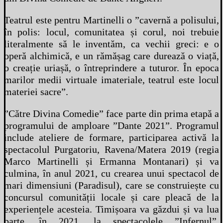
Teatrul este pentru Martinelli o ”cavernă a polisului,
în polis: locul, comunitatea și corul, noi trebuie
literalmente să le inventăm, ca vechii greci: e o
operă alchimică, e un rămășag care durează o viață,
o creație uriașă, o întreprindere a tuturor. În epoca
marilor medii virtuale imateriale, teatrul este locul
materiei sacre”.
”Către Divina Comedie” face parte din prima etapă a
programului de amploare ”Dante 2021”. Programul
include ateliere de formare, participarea activă la
spectacolul Purgatoriu, Ravena/Matera 2019 (regia
Marco Martinelli și Ermanna Montanari) și va
culmina, în anul 2021, cu crearea unui spectacol de
mari dimensiuni (Paradisul), care se construiește cu
concursul comunității locale și care pleacă de la
experiențele acesteia. Timișoara va găzdui și va lua
parte, în 2021, la spectacolele ”Infernul”,