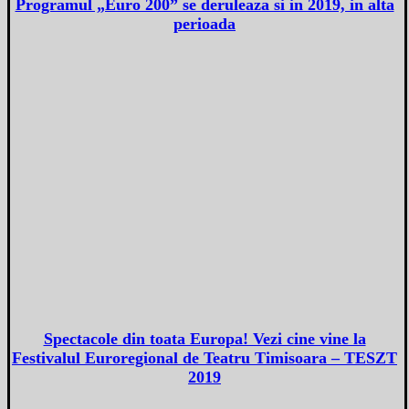
Programul „Euro 200” se deruleaza si in 2019, in alta
perioada
Spectacole din toata Europa! Vezi cine vine la
Festivalul Euroregional de Teatru Timisoara – TESZT
2019