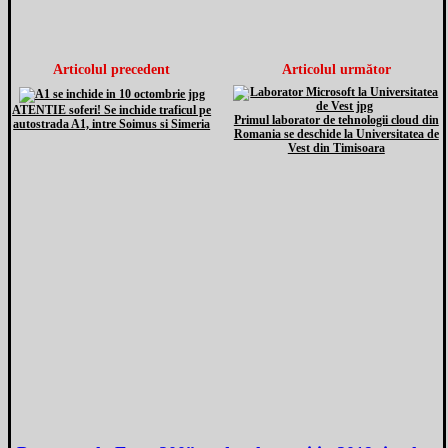
Articolul precedent
Articolul următor
ATENTIE soferi! Se inchide traficul pe
Primul laborator de tehnologii cloud din
autostrada A1, intre Soimus si Simeria
Romania se deschide la Universitatea de
Vest din Timisoara