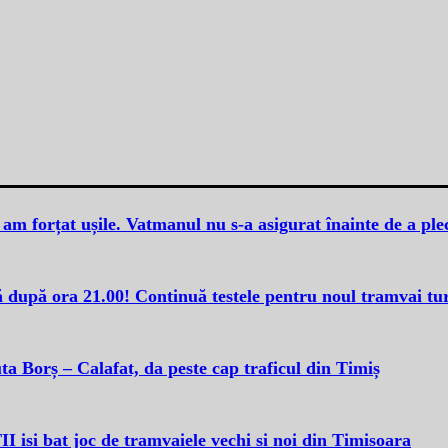
m forțat ușile. Vatmanul nu s-a asigurat înainte de a plec
ă după ora 21.00! Continuă testele pentru noul tramvai tu
a Borș – Calafat, da peste cap traficul din Timiș
isi bat joc de tramvaiele vechi si noi din Timisoara