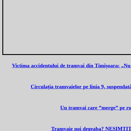
Victima accidentului de tramvai din Timișoara: „Nu a
Circulația tramvaielor pe linia 9, suspendat
Un tramvai care ”merge” pe rut
Tramvaie noi degeaba? NESIMTITII 