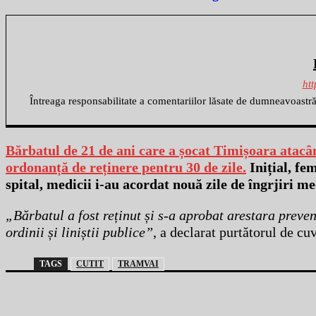
htt
Întreaga responsabilitate a comentariilor lăsate de dumneavoastr
Bărbatul de 21 de ani care a șocat Timișoara atacân
ordonanță de reținere pentru 30 de zile.
Inițial, fe
spital, medicii i-au acordat nouă zile de îngrjiri me
„Bărbatul a fost reținut și s-a aprobat arestara preven
ordinii și liniștii publice”
, a declarat purtătorul de cu
TAGS
CUTIT
TRAMVAI