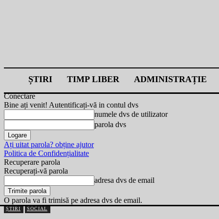
ȘTIRI
TIMP LIBER
ADMINISTRAȚIE
Conectare
Bine ați venit! Autentificați-vă in contul dvs
numele dvs de utilizator
parola dvs
Ați uitat parola? obține ajutor
Politica de Confidențialitate
Recuperare parola
Recuperați-vă parola
adresa dvs de email
O parola va fi trimisă pe adresa dvs de email.
ȘTIRI
SOCIAL