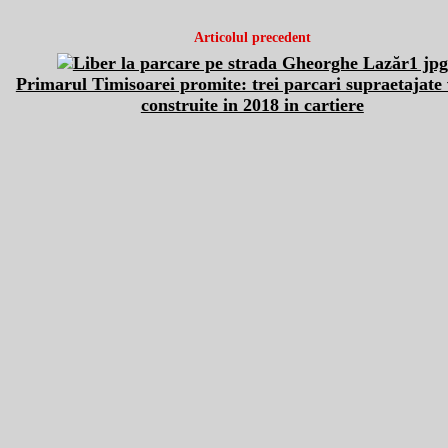
Articolul precedent
Primarul Timisoarei promite: trei parcari supraetajate 
construite in 2018 in cartiere