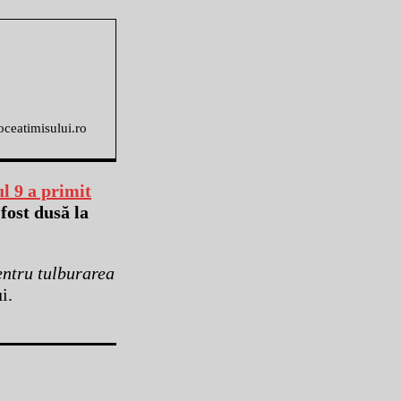
voceatimisului.ro
l 9 a primit
fost dusă la
pentru tulburarea
i.