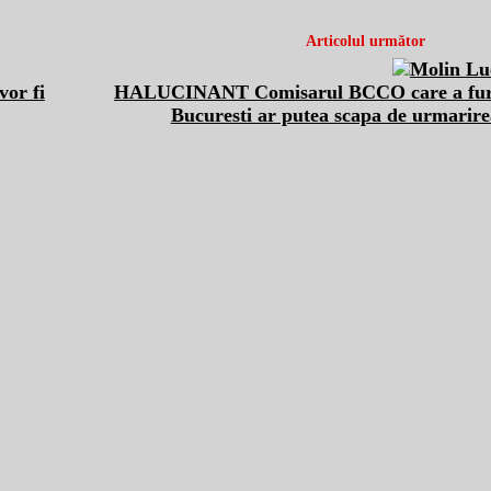
Articolul următor
vor fi
HALUCINANT Comisarul BCCO care a furat
Bucuresti ar putea scapa de urmarire