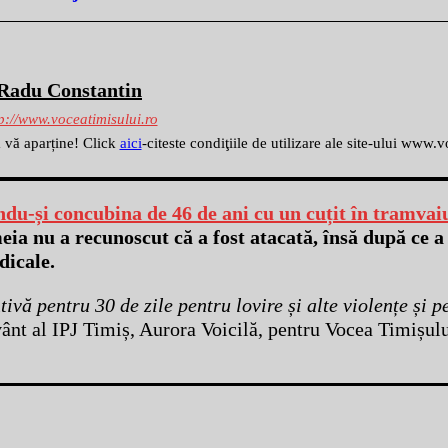
Radu Constantin
p://www.voceatimisului.ro
ă vă aparține! Click
aici
-citeste condiţiile de utilizare ale site-ului www.
du-și concubina de 46 de ani cu un cuțit în tramvaiu
meia nu a recunoscut că a fost atacată, însă după ce a 
dicale.
tivă pentru 30 de zile pentru lovire și alte violențe și 
vânt al IPJ Timiș, Aurora Voicilă, pentru Vocea Timișulu