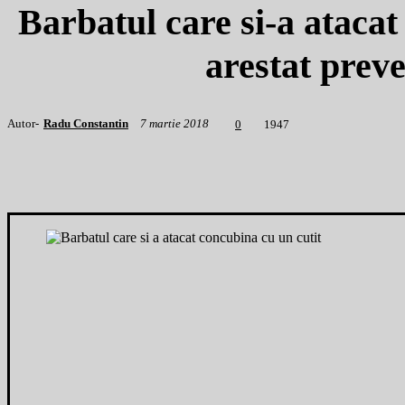
Barbatul care si-a atacat
arestat preve
Autor-
Radu Constantin
7 martie 2018
1
947
0